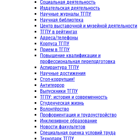
Социальная деятельность
Издательская деятельность
Научные журналы ТГПУ
Научная библиотека
Центр выставочной и музейной деятельности
ТГПУ в рейтингах
Адреса/телефоны
Корпуса ТГПУ
Прием в ТГПУ
Повышение квалификации и
профессиональная переподготовка
Аспирантура ТГПУ
Научные достижения
Стоп-коррупция!
Антитеррор
Выпускники ТГПУ
ТГПУ: история и современность
Студенческая жизнь
Волонтёрство
Профориентация и трудоустройство
Инклюзивное образование
Новости факультетов
Специальная оценка условий труда
Технопарк ТГПУ