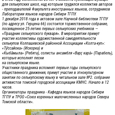
для селькупских школ, над которым трудился коллектив авторов
- преподавателей Факультета иностранных языков, сотрудников
Лаборатории языков народов Сибири ТГПУ.
1 декабря 2018 года в актовом зале Научной библиотеки ТГПУ
(по адресу ул. Герцена 66) состоится торжественное собрание,
посвященное 25-летию первых селькупских учебников —
«Праздник селькупского букваря». В мероприятии примут
участие коллективы художественной самодеятельности
селькупов Колпашевской районной Ассоциации «Колта-куп»:
«Тӱ̄ссайока» (Искорка) и
«Кыбāмыла» (Ребята), солисты ансамбля «Варӷ кара́» (Парабель),
которые исполнят песни
на селькупском языке.
Участники праздника вспомнят первые годы селькупского
общественного движения, примут участие в этнокультурном
занятии по селькупскому языку в читальном зале №2. собрание
активистов томской городской ассоциации КМНС. Начало в 12
часов.
Организаторы праздника - Кафедра языков народов Сибири
ТГПУ и ТРОО «Союз коренных малочисленных народов Севера
Томской области».