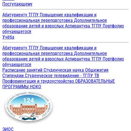
Поступающему
Абитуриенту ТГПУ
Повышение квалификации и
профессиональная переподготовка
Дополнительное
образование детей и взрослых
Аспирантура ТГПУ
Портфолио
обучающегося
Учёба
Абитуриенту ТГПУ
Повышение квалификации и
профессиональная переподготовка
Дополнительное
образование детей и взрослых
Аспирантура ТГПУ
Портфолио
обучающегося
Расписание занятий
Студенческая наука
Общежития
Стипендии
Студенческое телевидение - ТГПУ ТВ
Профориентация и трудоустройство
ОБРАЗОВАТЕЛЬНЫЕ
ПРОГРАММЫ
НОКО
ЭИОС