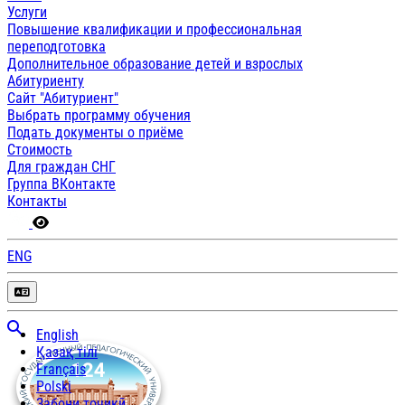
Услуги
Повышение квалификации и профессиональная
переподготовка
Дополнительное образование детей и взрослых
Абитуриенту
Сайт "Абитуриент"
Выбрать программу обучения
Подать документы о приёме
Стоимость
Для граждан СНГ
Группа ВКонтакте
Контакты
ENG
English
Қазақ тілі
Français
Polski
Забони тоҷикӣ