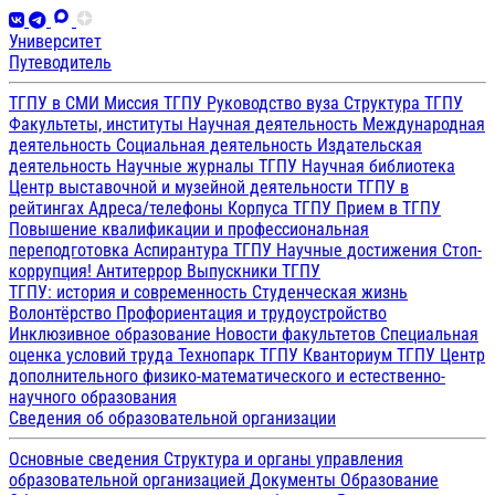
Университет
Путеводитель
ТГПУ в СМИ
Миссия ТГПУ
Руководство вуза
Структура ТГПУ
Факультеты, институты
Научная деятельность
Международная
деятельность
Социальная деятельность
Издательская
деятельность
Научные журналы ТГПУ
Научная библиотека
Центр выставочной и музейной деятельности
ТГПУ в
рейтингах
Адреса/телефоны
Корпуса ТГПУ
Прием в ТГПУ
Повышение квалификации и профессиональная
переподготовка
Аспирантура ТГПУ
Научные достижения
Стоп-
коррупция!
Антитеррор
Выпускники ТГПУ
ТГПУ: история и современность
Студенческая жизнь
Волонтёрство
Профориентация и трудоустройство
Инклюзивное образование
Новости факультетов
Специальная
оценка условий труда
Технопарк ТГПУ
Кванториум ТГПУ
Центр
дополнительного физико-математического и естественно-
научного образования
Сведения об образовательной организации
Основные сведения
Структура и органы управления
образовательной организацией
Документы
Образование