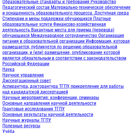
Образовательные стандарты и требования
Руководство
Педагогический состав
Материально-техническое обеспечение
и оснащенность образовательного процесса. Доступная среда
Стипендии и меры поддержки обучающихся
Платные
образовательные услуги
Финансово-хозяйственная
деятельность
Вакантные места для приема (перевода)
обучающихся
Международное сотрудничество
Организация
питания в образовательной организации
Информация, которая
размещается, публикуется по решению образовательной
организации, и (или) размещение, опубликование которой
является обязательным в соответствии с законодательством
Российской Федерации
Наука
Научное управление
Диссертационный совет
Аспирантура, докторантура ТГПУ, прикрепление для работы
над кандидатской диссертацией
Научные мероприятия: конференции, семинары
Основные направления научной деятельности
Грантовые исследования ТГПУ
Основные результаты научной деятельности
Научные журналы ТГПУ
Полезные ресурсы
Учёба