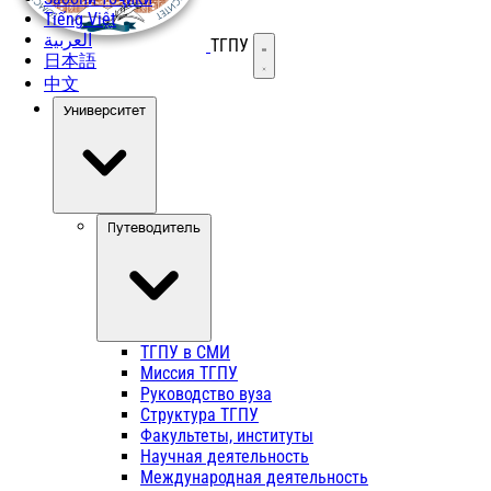
Tiếng Việt
العربية
ТГПУ
Открыть меню
日本語
中文
Университет
Путеводитель
ТГПУ в СМИ
Миссия ТГПУ
Руководство вуза
Структура ТГПУ
Факультеты, институты
Научная деятельность
Международная деятельность