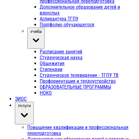
профессиональная переподготовка
Дополнительное образование детей и
взрослых
Аспирантура ТГПУ
Портфолио обучающегося
Учёба
Расписание занятий
Студенческая наука
Общежития
Стипендии
Студенческое телевидение - ТГПУ ТВ
Профориентация и трудоустройство
ОБРАЗОВАТЕЛЬНЫЕ ПРОГРАММЫ
НОКО
ЭИОС
Услуги
Повышение квалификации и профессиональная
переподготовка