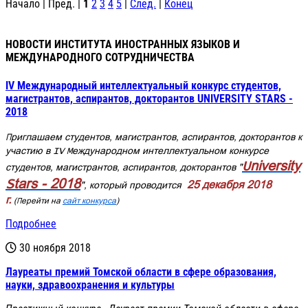
Начало | Пред. |
1
2
3
4
5
|
След.
|
Конец
НОВОСТИ ИНСТИТУТА ИНОСТРАННЫХ ЯЗЫКОВ И
МЕЖДУНАРОДНОГО СОТРУДНИЧЕСТВА
IV Международный интеллектуальный конкурс студентов,
магистрантов, аспирантов, докторантов UNIVERSITY STARS -
2018
Приглашаем студентов, магистрантов, аспирантов, докторантов к
участию в IV Международном интеллектуальном конкурсе
University
студентов, магистрантов, аспирантов, докторантов "
Stars - 2018
25 декабря 2018
", который проводится
г.
(Перейти на
сайт конкурса
)
Подробнее
30 ноября 2018
Лауреаты премий Томской области в сфере образования,
науки, здравоохранения и культуры