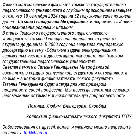
Физико-математический факультет Томского государственного
педагогического университета с глубоким прискорбием извещает
о том, что 19 сентября 2024 года на 52 году жизни ушла из жизни
доцент
Татьяна Геннадьевна Митрофанова,
и выражает глубокие
соболезнования родным и близким.
В стенах Томского государственного педагогического
университета Татьяна Геннадьевна прошла все ступени от
студента до доцента. В 2003 году она защитила кандидатскую
диссертацию на тему «Обратные задачи электродинамики
заряженных частиц» в диссертационном совете при Томском
государственном педагогическом университете.
Светлая память о Татьяне Геннадьевне Митрофановой
сохранится в сердцах выпускников, студентов и сотрудников, а
ее имя – в истории физико-математического факультета.
Татьяна Геннадьевна будет всегда для нас примером
преданности своей профессии. Мы навсегда запомним ее юмор,
необычайный оптимизм и исключительную добросовестность.
Помним. Любим. Благодарим. Скорбим
Коллектив физико-математического факультета ТГПУ
Соболезнования от друзей, коллег и учеников можно направлять
по адресу:
fmf@tspu.ru