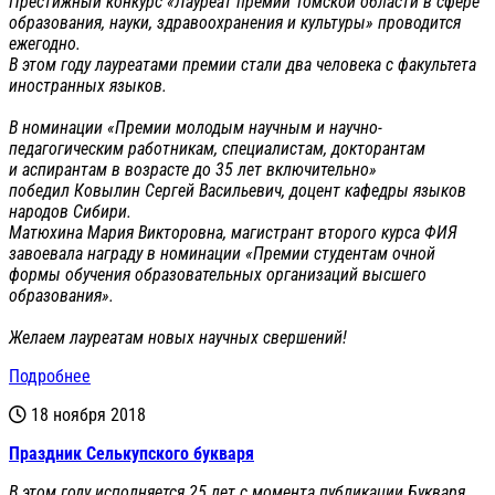
Престижный конкурс «Лауреат премии Томской области в сфере
образования, науки, здравоохранения и культуры» проводится
ежегодно.
В этом году лауреатами премии стали два человека с факультета
иностранных языков.
В номинации «Премии молодым научным и научно-
педагогическим работникам, специалистам, докторантам
и аспирантам в возрасте до 35 лет включительно»
победил Ковылин Сергей Васильевич, доцент кафедры языков
народов Сибири.
Матюхина Мария Викторовна, магистрант второго курса ФИЯ
завоевала награду в номинации «Премии студентам очной
формы обучения образовательных организаций высшего
образования».
Желаем лауреатам новых научных свершений!
Подробнее
18 ноября 2018
Праздник Селькупского букваря
В этом году исполняется 25 лет с момента публикации Букваря