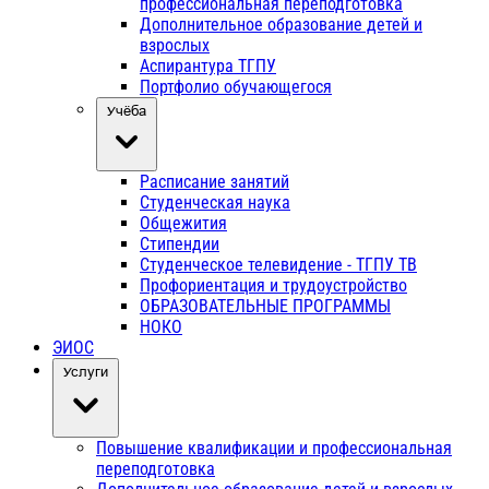
профессиональная переподготовка
Дополнительное образование детей и
взрослых
Аспирантура ТГПУ
Портфолио обучающегося
Учёба
Расписание занятий
Студенческая наука
Общежития
Стипендии
Студенческое телевидение - ТГПУ ТВ
Профориентация и трудоустройство
ОБРАЗОВАТЕЛЬНЫЕ ПРОГРАММЫ
НОКО
ЭИОС
Услуги
Повышение квалификации и профессиональная
переподготовка