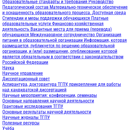
Образовательные стандарты и требования
Руководство
Педагогический состав
Материально-техническое обеспечение
и оснащенность образовательного процесса. Доступная среда
Стипендии и меры поддержки обучающихся
Платные
образовательные услуги
Финансово-хозяйственная
деятельность
Вакантные места для приема (перевода)
обучающихся
Международное сотрудничество
Организация
питания в образовательной организации
Информация, которая
размещается, публикуется по решению образовательной
организации, и (или) размещение, опубликование которой
является обязательным в соответствии с законодательством
Российской Федерации
Наука
Научное управление
Диссертационный совет
Аспирантура, докторантура ТГПУ, прикрепление для работы
над кандидатской диссертацией
Научные мероприятия: конференции, семинары
Основные направления научной деятельности
Грантовые исследования ТГПУ
Основные результаты научной деятельности
Научные журналы ТГПУ
Полезные ресурсы
Учёба