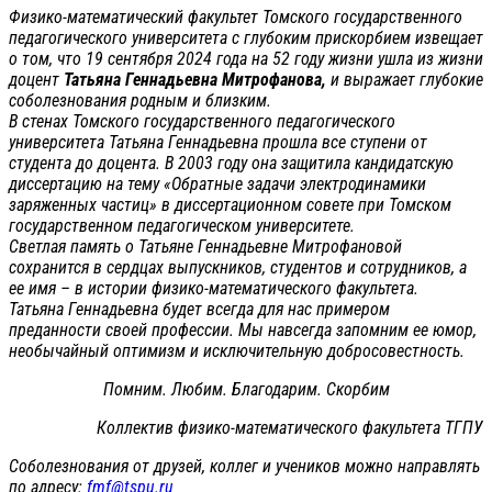
Физико-математический факультет Томского государственного
педагогического университета с глубоким прискорбием извещает
о том, что 19 сентября 2024 года на 52 году жизни ушла из жизни
доцент
Татьяна Геннадьевна Митрофанова,
и выражает глубокие
соболезнования родным и близким.
В стенах Томского государственного педагогического
университета Татьяна Геннадьевна прошла все ступени от
студента до доцента. В 2003 году она защитила кандидатскую
диссертацию на тему «Обратные задачи электродинамики
заряженных частиц» в диссертационном совете при Томском
государственном педагогическом университете.
Светлая память о Татьяне Геннадьевне Митрофановой
сохранится в сердцах выпускников, студентов и сотрудников, а
ее имя – в истории физико-математического факультета.
Татьяна Геннадьевна будет всегда для нас примером
преданности своей профессии. Мы навсегда запомним ее юмор,
необычайный оптимизм и исключительную добросовестность.
Помним. Любим. Благодарим. Скорбим
Коллектив физико-математического факультета ТГПУ
Соболезнования от друзей, коллег и учеников можно направлять
по адресу:
fmf@tspu.ru