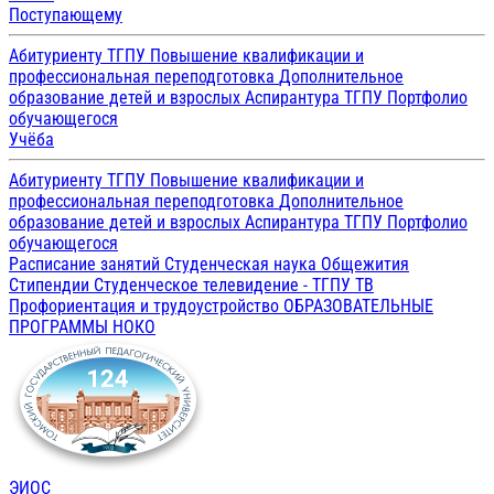
Поступающему
Абитуриенту ТГПУ
Повышение квалификации и
профессиональная переподготовка
Дополнительное
образование детей и взрослых
Аспирантура ТГПУ
Портфолио
обучающегося
Учёба
Абитуриенту ТГПУ
Повышение квалификации и
профессиональная переподготовка
Дополнительное
образование детей и взрослых
Аспирантура ТГПУ
Портфолио
обучающегося
Расписание занятий
Студенческая наука
Общежития
Стипендии
Студенческое телевидение - ТГПУ ТВ
Профориентация и трудоустройство
ОБРАЗОВАТЕЛЬНЫЕ
ПРОГРАММЫ
НОКО
ЭИОС