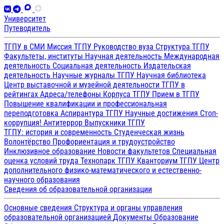
Университет
Путеводитель
ТГПУ в СМИ
Миссия ТГПУ
Руководство вуза
Структура ТГПУ
Факультеты, институты
Научная деятельность
Международная
деятельность
Социальная деятельность
Издательская
деятельность
Научные журналы ТГПУ
Научная библиотека
Центр выставочной и музейной деятельности
ТГПУ в
рейтингах
Адреса/телефоны
Корпуса ТГПУ
Прием в ТГПУ
Повышение квалификации и профессиональная
переподготовка
Аспирантура ТГПУ
Научные достижения
Стоп-
коррупция!
Антитеррор
Выпускники ТГПУ
ТГПУ: история и современность
Студенческая жизнь
Волонтёрство
Профориентация и трудоустройство
Инклюзивное образование
Новости факультетов
Специальная
оценка условий труда
Технопарк ТГПУ
Кванториум ТГПУ
Центр
дополнительного физико-математического и естественно-
научного образования
Сведения об образовательной организации
Основные сведения
Структура и органы управления
образовательной организацией
Документы
Образование