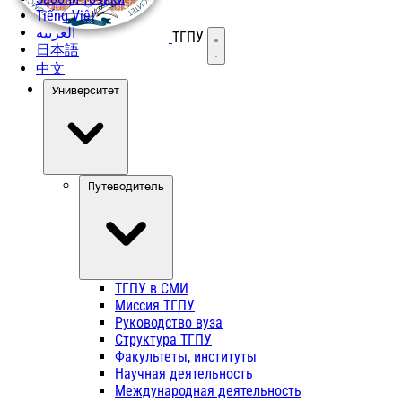
Tiếng Việt
العربية
ТГПУ
Открыть меню
日本語
中文
Университет
Путеводитель
ТГПУ в СМИ
Миссия ТГПУ
Руководство вуза
Структура ТГПУ
Факультеты, институты
Научная деятельность
Международная деятельность