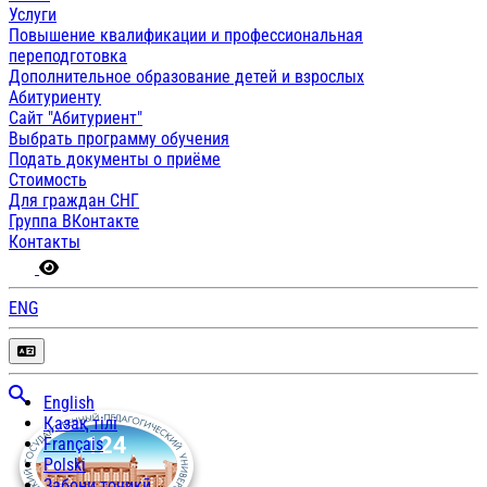
Услуги
Повышение квалификации и профессиональная
переподготовка
Дополнительное образование детей и взрослых
Абитуриенту
Сайт "Абитуриент"
Выбрать программу обучения
Подать документы о приёме
Стоимость
Для граждан СНГ
Группа ВКонтакте
Контакты
ENG
English
Қазақ тілі
Français
Polski
Забони тоҷикӣ