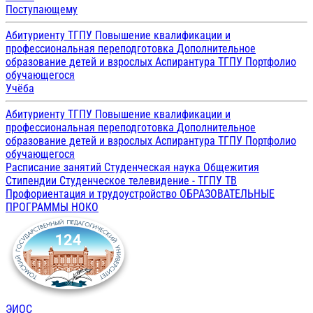
Поступающему
Абитуриенту ТГПУ
Повышение квалификации и
профессиональная переподготовка
Дополнительное
образование детей и взрослых
Аспирантура ТГПУ
Портфолио
обучающегося
Учёба
Абитуриенту ТГПУ
Повышение квалификации и
профессиональная переподготовка
Дополнительное
образование детей и взрослых
Аспирантура ТГПУ
Портфолио
обучающегося
Расписание занятий
Студенческая наука
Общежития
Стипендии
Студенческое телевидение - ТГПУ ТВ
Профориентация и трудоустройство
ОБРАЗОВАТЕЛЬНЫЕ
ПРОГРАММЫ
НОКО
ЭИОС