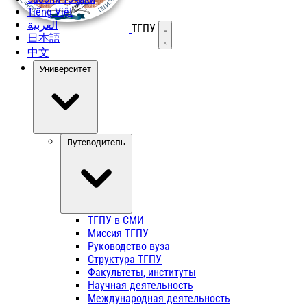
Tiếng Việt
العربية
ТГПУ
Открыть меню
日本語
中文
Университет
Путеводитель
ТГПУ в СМИ
Миссия ТГПУ
Руководство вуза
Структура ТГПУ
Факультеты, институты
Научная деятельность
Международная деятельность