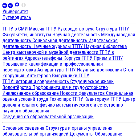
Университет
Путеводитель
ТГПУ в СМИ
Миссия ТГПУ
Руководство вуза
Структура ТГПУ
Факультеты, институты
Научная деятельность
Международная
деятельность
Социальная деятельность
Издательская
деятельность
Научные журналы ТГПУ
Научная библиотека
Центр выставочной и музейной деятельности
ТГПУ в
рейтингах
Адреса/телефоны
Корпуса ТГПУ
Прием в ТГПУ
Повышение квалификации и профессиональная
переподготовка
Аспирантура ТГПУ
Научные достижения
Стоп-
коррупция!
Антитеррор
Выпускники ТГПУ
ТГПУ: история и современность
Студенческая жизнь
Волонтёрство
Профориентация и трудоустройство
Инклюзивное образование
Новости факультетов
Специальная
оценка условий труда
Технопарк ТГПУ
Кванториум ТГПУ
Центр
дополнительного физико-математического и естественно-
научного образования
Сведения об образовательной организации
Основные сведения
Структура и органы управления
образовательной организацией
Документы
Образование