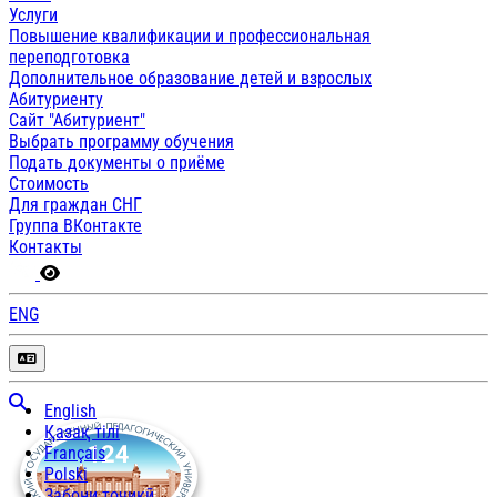
Услуги
Повышение квалификации и профессиональная
переподготовка
Дополнительное образование детей и взрослых
Абитуриенту
Сайт "Абитуриент"
Выбрать программу обучения
Подать документы о приёме
Стоимость
Для граждан СНГ
Группа ВКонтакте
Контакты
ENG
English
Қазақ тілі
Français
Polski
Забони тоҷикӣ