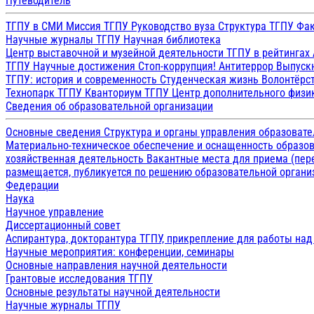
Путеводитель
ТГПУ в СМИ
Миссия ТГПУ
Руководство вуза
Структура ТГПУ
Фак
Научные журналы ТГПУ
Научная библиотека
Центр выставочной и музейной деятельности
ТГПУ в рейтингах
ТГПУ
Научные достижения
Стоп-коррупция!
Антитеррор
Выпуск
ТГПУ: история и современность
Студенческая жизнь
Волонтёрс
Технопарк ТГПУ
Кванториум ТГПУ
Центр дополнительного физик
Сведения об образовательной организации
Основные сведения
Структура и органы управления образоват
Материально-техническое обеспечение и оснащенность образов
хозяйственная деятельность
Вакантные места для приема (пе
размещается, публикуется по решению образовательной организ
Федерации
Наука
Научное управление
Диссертационный совет
Аспирантура, докторантура ТГПУ, прикрепление для работы на
Научные мероприятия: конференции, семинары
Основные направления научной деятельности
Грантовые исследования ТГПУ
Основные результаты научной деятельности
Научные журналы ТГПУ