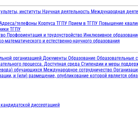
ультеты, институты
Научная деятельность
Международная деят
Адреса/телефоны
Корпуса ТГПУ
Прием в ТГПУ
Повышение квалиф
ники ТГПУ
тво
Профориентация и трудоустройство
Инклюзивное образован
о-математического и естественно-научного образования
ельной организацией
Документы
Образование
Образовательные с
ательного процесса. Доступная среда
Стипендии и меры подде
ревода) обучающихся
Международное сотрудничество
Организаци
ации, и (или) размещение, опубликование которой является обя
д кандидатской диссертацией