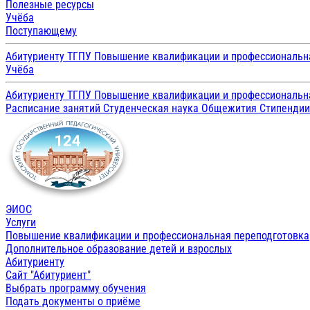
Полезные ресурсы
Учёба
Поступающему
Абитуриенту ТГПУ
Повышение квалификации и профессиональн
Учёба
Абитуриенту ТГПУ
Повышение квалификации и профессиональн
Расписание занятий
Студенческая наука
Общежития
Стипенди
ЭИОС
Услуги
Повышение квалификации и профессиональная переподготовка
Дополнительное образование детей и взрослых
Абитуриенту
Сайт "Абитуриент"
Выбрать программу обучения
Подать документы о приёме