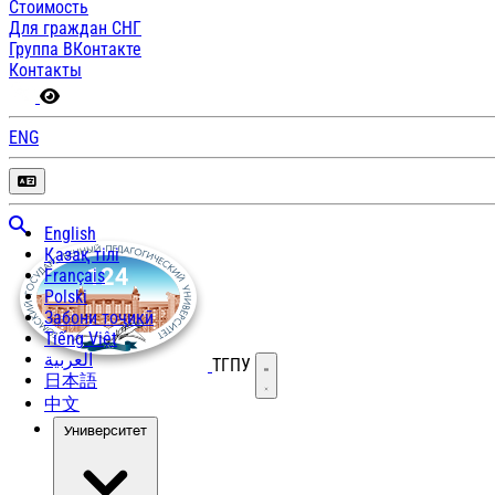
Стоимость
Для граждан СНГ
Группа ВКонтакте
Контакты
ENG
English
Қазақ тілі
Français
Polski
Забони тоҷикӣ
Tiếng Việt
العربية
ТГПУ
Открыть меню
日本語
中文
Университет