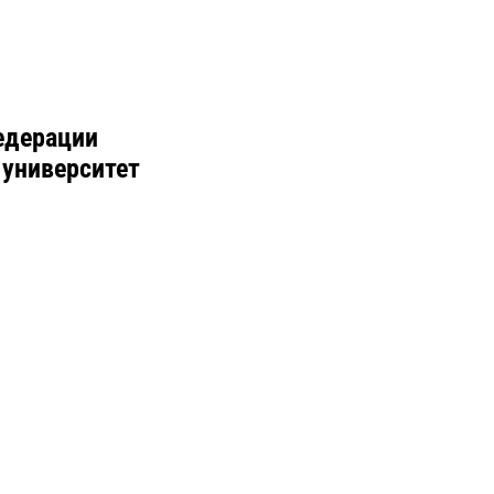
едерации
 университет