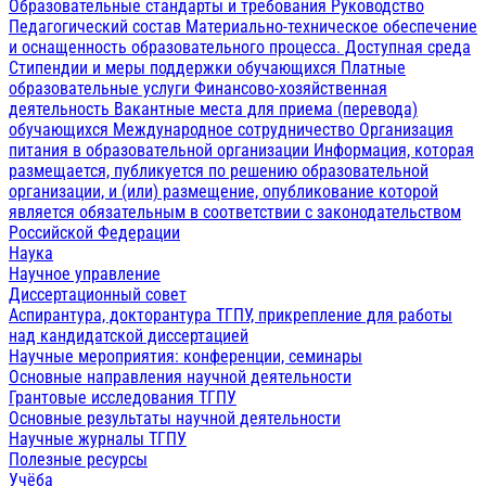
Образовательные стандарты и требования
Руководство
Педагогический состав
Материально-техническое обеспечение
и оснащенность образовательного процесса. Доступная среда
Стипендии и меры поддержки обучающихся
Платные
образовательные услуги
Финансово-хозяйственная
деятельность
Вакантные места для приема (перевода)
обучающихся
Международное сотрудничество
Организация
питания в образовательной организации
Информация, которая
размещается, публикуется по решению образовательной
организации, и (или) размещение, опубликование которой
является обязательным в соответствии с законодательством
Российской Федерации
Наука
Научное управление
Диссертационный совет
Аспирантура, докторантура ТГПУ, прикрепление для работы
над кандидатской диссертацией
Научные мероприятия: конференции, семинары
Основные направления научной деятельности
Грантовые исследования ТГПУ
Основные результаты научной деятельности
Научные журналы ТГПУ
Полезные ресурсы
Учёба