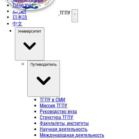
Tiếng Việt
العربية
ТГПУ
Открыть меню
日本語
中文
Университет
Путеводитель
ТГПУ в СМИ
Миссия ТГПУ
Руководство вуза
Структура ТГПУ
Факультеты, институты
Научная деятельность
Международная деятельность