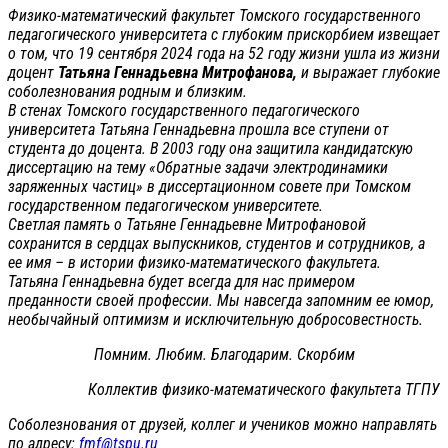
Физико-математический факультет Томского государственного
педагогического университета с глубоким прискорбием извещает
о том, что 19 сентября 2024 года на 52 году жизни ушла из жизни
доцент
Татьяна Геннадьевна Митрофанова,
и выражает глубокие
соболезнования родным и близким.
В стенах Томского государственного педагогического
университета Татьяна Геннадьевна прошла все ступени от
студента до доцента. В 2003 году она защитила кандидатскую
диссертацию на тему «Обратные задачи электродинамики
заряженных частиц» в диссертационном совете при Томском
государственном педагогическом университете.
Светлая память о Татьяне Геннадьевне Митрофановой
сохранится в сердцах выпускников, студентов и сотрудников, а
ее имя – в истории физико-математического факультета.
Татьяна Геннадьевна будет всегда для нас примером
преданности своей профессии. Мы навсегда запомним ее юмор,
необычайный оптимизм и исключительную добросовестность.
Помним. Любим. Благодарим. Скорбим
Коллектив физико-математического факультета ТГПУ
Соболезнования от друзей, коллег и учеников можно направлять
по адресу:
fmf@tspu.ru