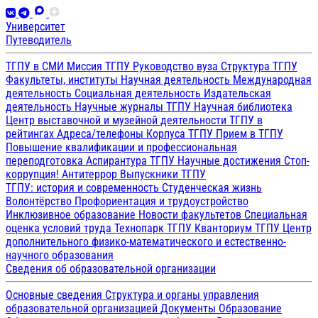
Университет
Путеводитель
ТГПУ в СМИ
Миссия ТГПУ
Руководство вуза
Структура ТГПУ
Факультеты, институты
Научная деятельность
Международная
деятельность
Социальная деятельность
Издательская
деятельность
Научные журналы ТГПУ
Научная библиотека
Центр выставочной и музейной деятельности
ТГПУ в
рейтингах
Адреса/телефоны
Корпуса ТГПУ
Прием в ТГПУ
Повышение квалификации и профессиональная
переподготовка
Аспирантура ТГПУ
Научные достижения
Стоп-
коррупция!
Антитеррор
Выпускники ТГПУ
ТГПУ: история и современность
Студенческая жизнь
Волонтёрство
Профориентация и трудоустройство
Инклюзивное образование
Новости факультетов
Специальная
оценка условий труда
Технопарк ТГПУ
Кванториум ТГПУ
Центр
дополнительного физико-математического и естественно-
научного образования
Сведения об образовательной организации
Основные сведения
Структура и органы управления
образовательной организацией
Документы
Образование