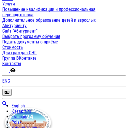
Услуги
Повышение квалификации и профессиональная
переподготовка
Дополнительное образование детей и взрослых
Абитуриенту
Сайт "Абитуриент"
Выбрать программу обучения
Подать документы о приёме
Стоимость
Для граждан СНГ
Группа ВКонтакте
Контакты
ENG
English
Қазақ тілі
Français
Polski
Забони тоҷикӣ