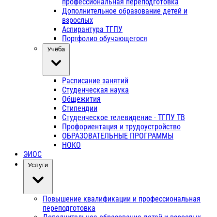
профессиональная переподготовка
Дополнительное образование детей и
взрослых
Аспирантура ТГПУ
Портфолио обучающегося
Учёба
Расписание занятий
Студенческая наука
Общежития
Стипендии
Студенческое телевидение - ТГПУ ТВ
Профориентация и трудоустройство
ОБРАЗОВАТЕЛЬНЫЕ ПРОГРАММЫ
НОКО
ЭИОС
Услуги
Повышение квалификации и профессиональная
переподготовка