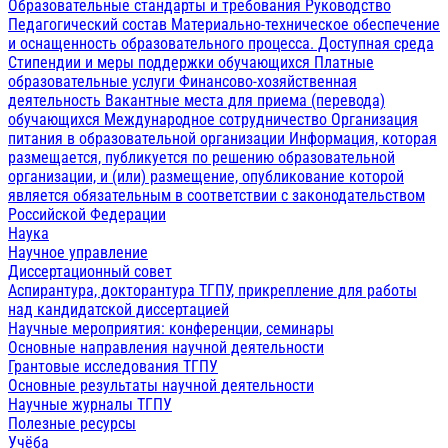
Образовательные стандарты и требования
Руководство
Педагогический состав
Материально-техническое обеспечение
и оснащенность образовательного процесса. Доступная среда
Стипендии и меры поддержки обучающихся
Платные
образовательные услуги
Финансово-хозяйственная
деятельность
Вакантные места для приема (перевода)
обучающихся
Международное сотрудничество
Организация
питания в образовательной организации
Информация, которая
размещается, публикуется по решению образовательной
организации, и (или) размещение, опубликование которой
является обязательным в соответствии с законодательством
Российской Федерации
Наука
Научное управление
Диссертационный совет
Аспирантура, докторантура ТГПУ, прикрепление для работы
над кандидатской диссертацией
Научные мероприятия: конференции, семинары
Основные направления научной деятельности
Грантовые исследования ТГПУ
Основные результаты научной деятельности
Научные журналы ТГПУ
Полезные ресурсы
Учёба