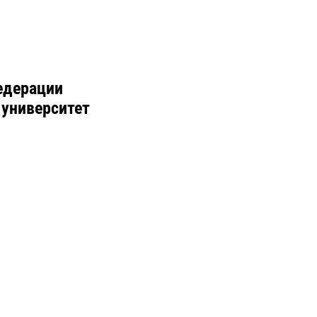
едерации
 университет