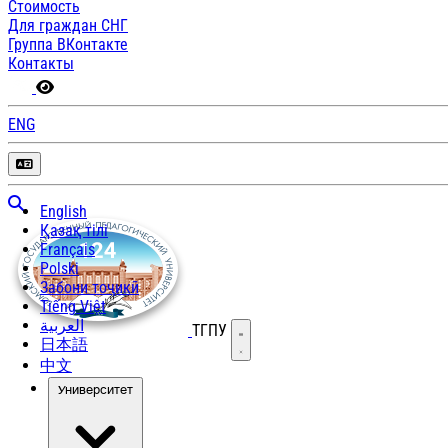
Стоимость
Для граждан СНГ
Группа ВКонтакте
Контакты
ENG
English
Қазақ тілі
Français
Polski
Забони тоҷикӣ
Tiếng Việt
العربية
ТГПУ
Открыть меню
日本語
中文
Университет