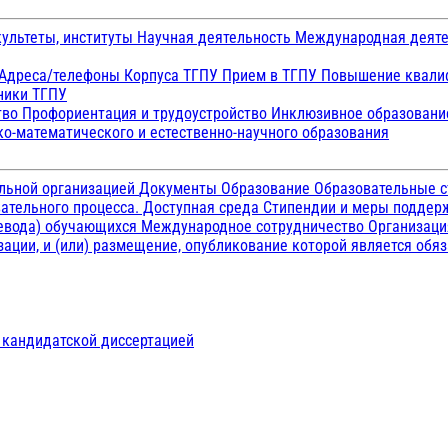
ультеты, институты
Научная деятельность
Международная деят
Адреса/телефоны
Корпуса ТГПУ
Прием в ТГПУ
Повышение квалиф
ники ТГПУ
тво
Профориентация и трудоустройство
Инклюзивное образован
о-математического и естественно-научного образования
ельной организацией
Документы
Образование
Образовательные с
ательного процесса. Доступная среда
Стипендии и меры подде
ревода) обучающихся
Международное сотрудничество
Организаци
ации, и (или) размещение, опубликование которой является обя
д кандидатской диссертацией