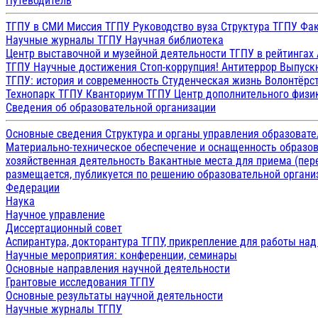
Путеводитель
ТГПУ в СМИ
Миссия ТГПУ
Руководство вуза
Структура ТГПУ
Фак
Научные журналы ТГПУ
Научная библиотека
Центр выставочной и музейной деятельности
ТГПУ в рейтингах
ТГПУ
Научные достижения
Стоп-коррупция!
Антитеррор
Выпуск
ТГПУ: история и современность
Студенческая жизнь
Волонтёрс
Технопарк ТГПУ
Кванториум ТГПУ
Центр дополнительного физик
Сведения об образовательной организации
Основные сведения
Структура и органы управления образоват
Материально-техническое обеспечение и оснащенность образов
хозяйственная деятельность
Вакантные места для приема (пе
размещается, публикуется по решению образовательной организ
Федерации
Наука
Научное управление
Диссертационный совет
Аспирантура, докторантура ТГПУ, прикрепление для работы на
Научные мероприятия: конференции, семинары
Основные направления научной деятельности
Грантовые исследования ТГПУ
Основные результаты научной деятельности
Научные журналы ТГПУ