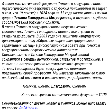
Физико-математический факультет Томского государственного
педагогического университета с глубоким прискорбием извещает
о том, что 19 сентября 2024 года на 52 году жизни ушла из жизни
доцент
Татьяна Геннадьевна Митрофанова,
и выражает глубокие
соболезнования родным и близким.
В стенах Томского государственного педагогического
университета Татьяна Геннадьевна прошла все ступени от
студента до доцента. В 2003 году она защитила кандидатскую
диссертацию на тему «Обратные задачи электродинамики
заряженных частиц» в диссертационном совете при Томском
государственном педагогическом университете.
Светлая память о Татьяне Геннадьевне Митрофановой
сохранится в сердцах выпускников, студентов и сотрудников, а
ее имя – в истории физико-математического факультета.
Татьяна Геннадьевна будет всегда для нас примером
преданности своей профессии. Мы навсегда запомним ее юмор,
необычайный оптимизм и исключительную добросовестность.
Помним. Любим. Благодарим. Скорбим
Коллектив физико-математического факультета ТГПУ
Соболезнования от друзей, коллег и учеников можно направлять
по адресу:
fmf@tspu.ru