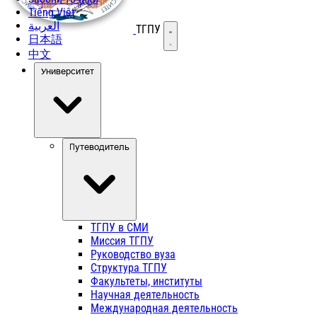
Tiếng Việt
العربية
ТГПУ
Открыть меню
日本語
中文
Университет
Путеводитель
ТГПУ в СМИ
Миссия ТГПУ
Руководство вуза
Структура ТГПУ
Факультеты, институты
Научная деятельность
Международная деятельность