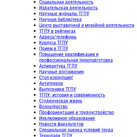
Социальная деятельность
Издательская деятельность
Научные журналы ТГПУ
Научная библиотека
Центр выставочной и музейной деятельности
ТГПУ в рейтингах
Адреса/телефоны
Корпуса ТГПУ
Прием в ТГПУ
Повышение квалификации и
профессиональная переподготовка
Аспирантура ТГПУ
Научные достижения
Стоп-коррупция!
Антитеррор
Выпускники ТГПУ
ТГПУ: история и современность
Студенческая жизнь
Волонтёрство
Профориентация и трудоустройство
Инклюзивное образование
Новости факультетов
Специальная оценка условий труда
Технопарк ТГПУ