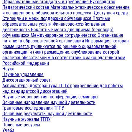
Образовательные стандарты и требования
Руководство
Педагогический состав
Материально-техническое обеспечение
и оснащенность образовательного процесса. Доступная среда
Стипендии и меры поддержки обучающихся
Платные
образовательные услуги
Финансово-хозяйственная
деятельность
Вакантные места для приема (перевода)
обучающихся
Международное сотрудничество
Организация
питания в образовательной организации
Информация, которая
размещается, публикуется по решению образовательной
организации, и (или) размещение, опубликование которой
является обязательным в соответствии с законодательством
Российской Федерации
Наука
Научное управление
Диссертационный совет
Аспирантура, докторантура ТГПУ, прикрепление для работы
над кандидатской диссертацией
Научные мероприятия: конференции, семинары
Основные направления научной деятельности
Грантовые исследования ТГПУ
Основные результаты научной деятельности
Научные журналы ТГПУ
Полезные ресурсы
Учёба