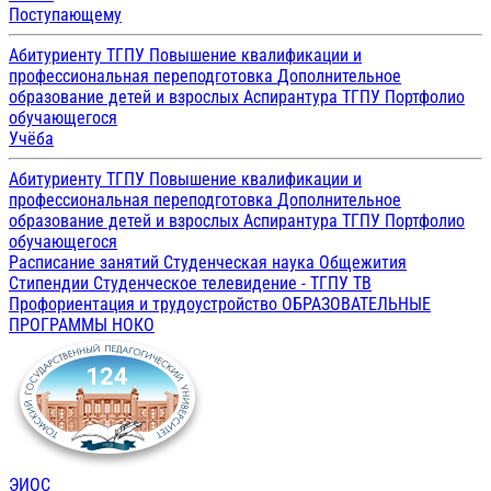
Поступающему
Абитуриенту ТГПУ
Повышение квалификации и
профессиональная переподготовка
Дополнительное
образование детей и взрослых
Аспирантура ТГПУ
Портфолио
обучающегося
Учёба
Абитуриенту ТГПУ
Повышение квалификации и
профессиональная переподготовка
Дополнительное
образование детей и взрослых
Аспирантура ТГПУ
Портфолио
обучающегося
Расписание занятий
Студенческая наука
Общежития
Стипендии
Студенческое телевидение - ТГПУ ТВ
Профориентация и трудоустройство
ОБРАЗОВАТЕЛЬНЫЕ
ПРОГРАММЫ
НОКО
ЭИОС