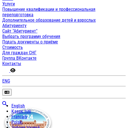
Услуги
Повышение квалификации и профессиональная
переподготовка
Дополнительное образование детей и взрослых
Абитуриенту
Сайт "Абитуриент"
Выбрать программу обучения
Подать документы о приёме
Стоимость
Для граждан СНГ
Группа ВКонтакте
Контакты
ENG
English
Қазақ тілі
Français
Polski
Забони тоҷикӣ