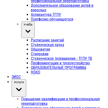
профессиональная переподготовка
Дополнительное образование детей и
взрослых
Аспирантура ТГПУ
Портфолио обучающегося
Учёба
Расписание занятий
Студенческая наука
Общежития
Стипендии
Студенческое телевидение - ТГПУ ТВ
Профориентация и трудоустройство
ОБРАЗОВАТЕЛЬНЫЕ ПРОГРАММЫ
НОКО
ЭИОС
Услуги
Повышение квалификации и профессиональная
переподготовка