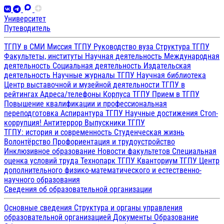
Университет
Путеводитель
ТГПУ в СМИ
Миссия ТГПУ
Руководство вуза
Структура ТГПУ
Факультеты, институты
Научная деятельность
Международная
деятельность
Социальная деятельность
Издательская
деятельность
Научные журналы ТГПУ
Научная библиотека
Центр выставочной и музейной деятельности
ТГПУ в
рейтингах
Адреса/телефоны
Корпуса ТГПУ
Прием в ТГПУ
Повышение квалификации и профессиональная
переподготовка
Аспирантура ТГПУ
Научные достижения
Стоп-
коррупция!
Антитеррор
Выпускники ТГПУ
ТГПУ: история и современность
Студенческая жизнь
Волонтёрство
Профориентация и трудоустройство
Инклюзивное образование
Новости факультетов
Специальная
оценка условий труда
Технопарк ТГПУ
Кванториум ТГПУ
Центр
дополнительного физико-математического и естественно-
научного образования
Сведения об образовательной организации
Основные сведения
Структура и органы управления
образовательной организацией
Документы
Образование