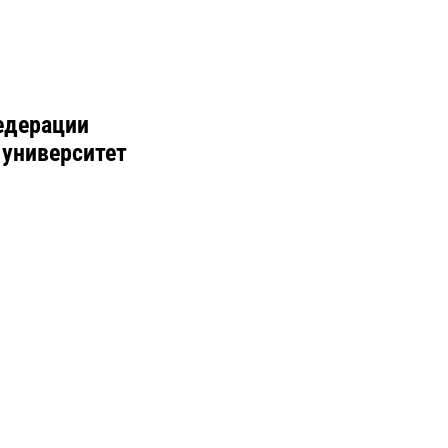
едерации
 университет