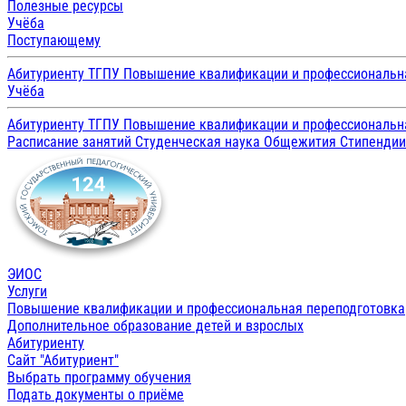
Полезные ресурсы
Учёба
Поступающему
Абитуриенту ТГПУ
Повышение квалификации и профессиональн
Учёба
Абитуриенту ТГПУ
Повышение квалификации и профессиональн
Расписание занятий
Студенческая наука
Общежития
Стипенди
ЭИОС
Услуги
Повышение квалификации и профессиональная переподготовка
Дополнительное образование детей и взрослых
Абитуриенту
Сайт "Абитуриент"
Выбрать программу обучения
Подать документы о приёме