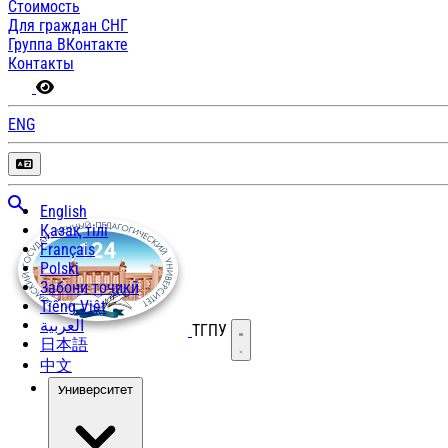
Стоимость
Для граждан СНГ
Группа ВКонтакте
Контакты
ENG
English
Қазақ тілі
Français
Polski
Забони тоҷикӣ
Tiếng Việt
العربية
ТГПУ
Открыть меню
日本語
中文
Университет