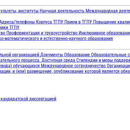
ультеты, институты
Научная деятельность
Международная деят
Адреса/телефоны
Корпуса ТГПУ
Прием в ТГПУ
Повышение квалиф
ники ТГПУ
тво
Профориентация и трудоустройство
Инклюзивное образован
о-математического и естественно-научного образования
ельной организацией
Документы
Образование
Образовательные с
ательного процесса. Доступная среда
Стипендии и меры подде
ревода) обучающихся
Международное сотрудничество
Организаци
ации, и (или) размещение, опубликование которой является обя
д кандидатской диссертацией