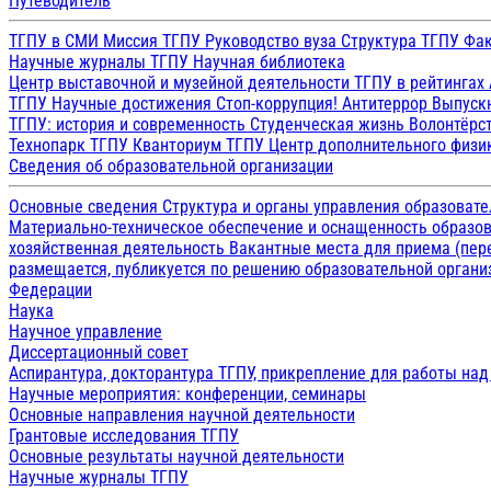
Путеводитель
ТГПУ в СМИ
Миссия ТГПУ
Руководство вуза
Структура ТГПУ
Фак
Научные журналы ТГПУ
Научная библиотека
Центр выставочной и музейной деятельности
ТГПУ в рейтингах
ТГПУ
Научные достижения
Стоп-коррупция!
Антитеррор
Выпуск
ТГПУ: история и современность
Студенческая жизнь
Волонтёрс
Технопарк ТГПУ
Кванториум ТГПУ
Центр дополнительного физик
Сведения об образовательной организации
Основные сведения
Структура и органы управления образоват
Материально-техническое обеспечение и оснащенность образов
хозяйственная деятельность
Вакантные места для приема (пе
размещается, публикуется по решению образовательной организ
Федерации
Наука
Научное управление
Диссертационный совет
Аспирантура, докторантура ТГПУ, прикрепление для работы на
Научные мероприятия: конференции, семинары
Основные направления научной деятельности
Грантовые исследования ТГПУ
Основные результаты научной деятельности
Научные журналы ТГПУ