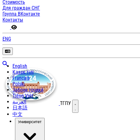
Стоимость
Для граждан СНГ
Группа ВКонтакте
Контакты
ENG
English
Қазақ тілі
Français
Polski
Забони тоҷикӣ
Tiếng Việt
العربية
ТГПУ
Открыть меню
日本語
中文
Университет