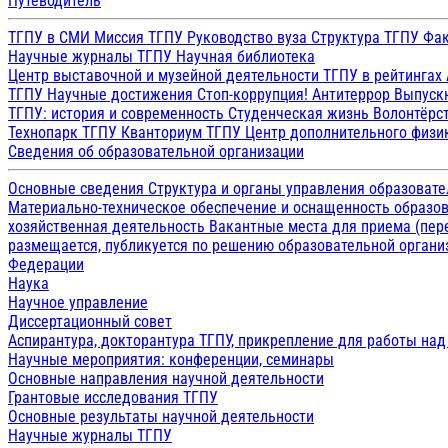
Путеводитель
ТГПУ в СМИ
Миссия ТГПУ
Руководство вуза
Структура ТГПУ
Фак
Научные журналы ТГПУ
Научная библиотека
Центр выставочной и музейной деятельности
ТГПУ в рейтингах
ТГПУ
Научные достижения
Стоп-коррупция!
Антитеррор
Выпуск
ТГПУ: история и современность
Студенческая жизнь
Волонтёрс
Технопарк ТГПУ
Кванториум ТГПУ
Центр дополнительного физик
Сведения об образовательной организации
Основные сведения
Структура и органы управления образоват
Материально-техническое обеспечение и оснащенность образов
хозяйственная деятельность
Вакантные места для приема (пе
размещается, публикуется по решению образовательной организ
Федерации
Наука
Научное управление
Диссертационный совет
Аспирантура, докторантура ТГПУ, прикрепление для работы на
Научные мероприятия: конференции, семинары
Основные направления научной деятельности
Грантовые исследования ТГПУ
Основные результаты научной деятельности
Научные журналы ТГПУ