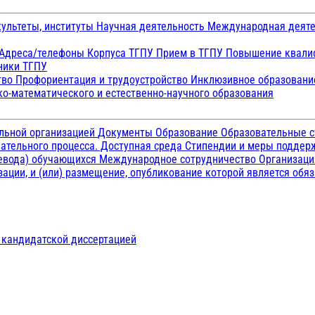
ультеты, институты
Научная деятельность
Международная деят
Адреса/телефоны
Корпуса ТГПУ
Прием в ТГПУ
Повышение квалиф
ники ТГПУ
тво
Профориентация и трудоустройство
Инклюзивное образован
о-математического и естественно-научного образования
ельной организацией
Документы
Образование
Образовательные с
ательного процесса. Доступная среда
Стипендии и меры подде
ревода) обучающихся
Международное сотрудничество
Организаци
ации, и (или) размещение, опубликование которой является обя
д кандидатской диссертацией