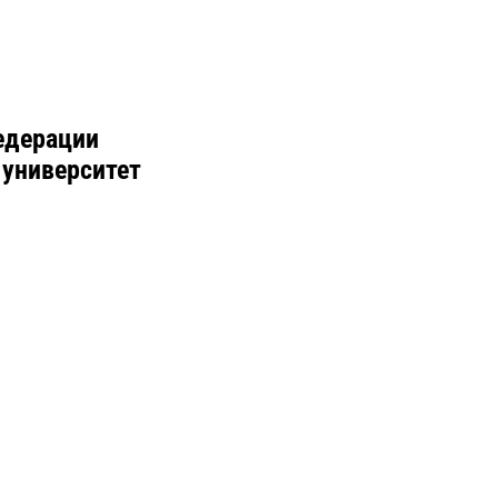
едерации
 университет