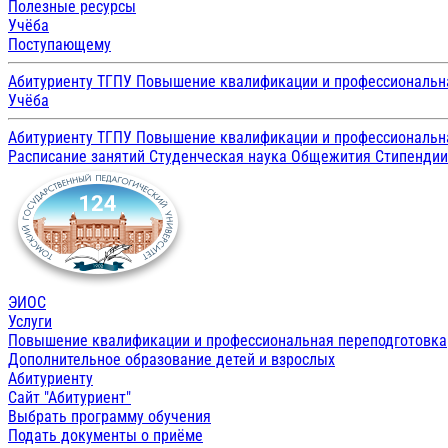
Полезные ресурсы
Учёба
Поступающему
Абитуриенту ТГПУ
Повышение квалификации и профессиональн
Учёба
Абитуриенту ТГПУ
Повышение квалификации и профессиональн
Расписание занятий
Студенческая наука
Общежития
Стипенди
ЭИОС
Услуги
Повышение квалификации и профессиональная переподготовка
Дополнительное образование детей и взрослых
Абитуриенту
Сайт "Абитуриент"
Выбрать программу обучения
Подать документы о приёме