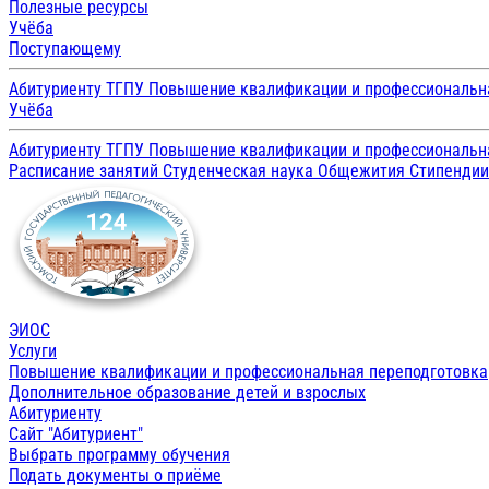
Полезные ресурсы
Учёба
Поступающему
Абитуриенту ТГПУ
Повышение квалификации и профессиональн
Учёба
Абитуриенту ТГПУ
Повышение квалификации и профессиональн
Расписание занятий
Студенческая наука
Общежития
Стипенди
ЭИОС
Услуги
Повышение квалификации и профессиональная переподготовка
Дополнительное образование детей и взрослых
Абитуриенту
Сайт "Абитуриент"
Выбрать программу обучения
Подать документы о приёме