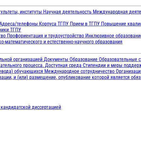
ультеты, институты
Научная деятельность
Международная деят
Адреса/телефоны
Корпуса ТГПУ
Прием в ТГПУ
Повышение квалиф
ники ТГПУ
тво
Профориентация и трудоустройство
Инклюзивное образован
о-математического и естественно-научного образования
ельной организацией
Документы
Образование
Образовательные с
ательного процесса. Доступная среда
Стипендии и меры подде
ревода) обучающихся
Международное сотрудничество
Организаци
ации, и (или) размещение, опубликование которой является обя
д кандидатской диссертацией