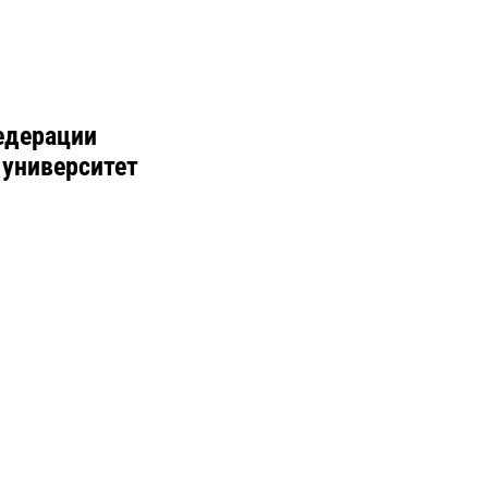
едерации
 университет