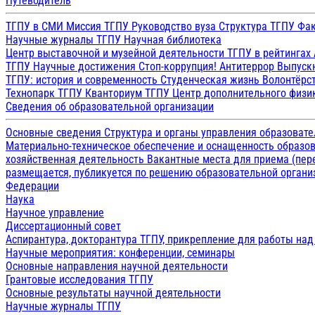
Путеводитель
ТГПУ в СМИ
Миссия ТГПУ
Руководство вуза
Структура ТГПУ
Фак
Научные журналы ТГПУ
Научная библиотека
Центр выставочной и музейной деятельности
ТГПУ в рейтингах
ТГПУ
Научные достижения
Стоп-коррупция!
Антитеррор
Выпуск
ТГПУ: история и современность
Студенческая жизнь
Волонтёрс
Технопарк ТГПУ
Кванториум ТГПУ
Центр дополнительного физик
Сведения об образовательной организации
Основные сведения
Структура и органы управления образоват
Материально-техническое обеспечение и оснащенность образов
хозяйственная деятельность
Вакантные места для приема (пе
размещается, публикуется по решению образовательной организ
Федерации
Наука
Научное управление
Диссертационный совет
Аспирантура, докторантура ТГПУ, прикрепление для работы на
Научные мероприятия: конференции, семинары
Основные направления научной деятельности
Грантовые исследования ТГПУ
Основные результаты научной деятельности
Научные журналы ТГПУ