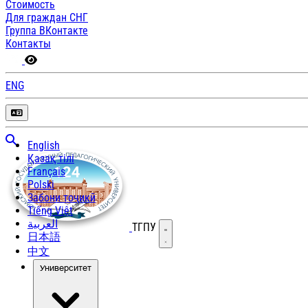
Стоимость
Для граждан СНГ
Группа ВКонтакте
Контакты
ENG
English
Қазақ тілі
Français
Polski
Забони тоҷикӣ
Tiếng Việt
العربية
ТГПУ
Открыть меню
日本語
中文
Университет