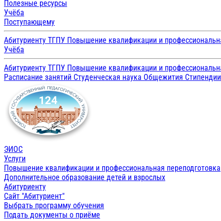
Полезные ресурсы
Учёба
Поступающему
Абитуриенту ТГПУ
Повышение квалификации и профессиональн
Учёба
Абитуриенту ТГПУ
Повышение квалификации и профессиональн
Расписание занятий
Студенческая наука
Общежития
Стипенди
ЭИОС
Услуги
Повышение квалификации и профессиональная переподготовка
Дополнительное образование детей и взрослых
Абитуриенту
Сайт "Абитуриент"
Выбрать программу обучения
Подать документы о приёме