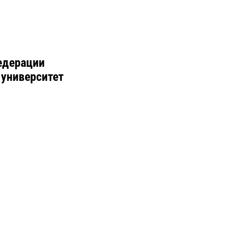
едерации
 университет