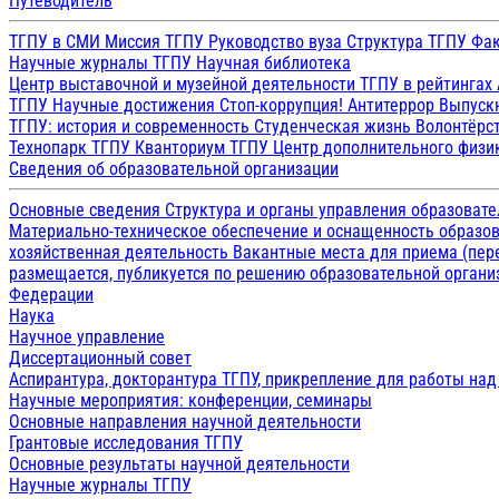
Путеводитель
ТГПУ в СМИ
Миссия ТГПУ
Руководство вуза
Структура ТГПУ
Фак
Научные журналы ТГПУ
Научная библиотека
Центр выставочной и музейной деятельности
ТГПУ в рейтингах
ТГПУ
Научные достижения
Стоп-коррупция!
Антитеррор
Выпуск
ТГПУ: история и современность
Студенческая жизнь
Волонтёрс
Технопарк ТГПУ
Кванториум ТГПУ
Центр дополнительного физик
Сведения об образовательной организации
Основные сведения
Структура и органы управления образоват
Материально-техническое обеспечение и оснащенность образов
хозяйственная деятельность
Вакантные места для приема (пе
размещается, публикуется по решению образовательной организ
Федерации
Наука
Научное управление
Диссертационный совет
Аспирантура, докторантура ТГПУ, прикрепление для работы на
Научные мероприятия: конференции, семинары
Основные направления научной деятельности
Грантовые исследования ТГПУ
Основные результаты научной деятельности
Научные журналы ТГПУ