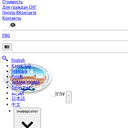
Стоимость
Для граждан СНГ
Группа ВКонтакте
Контакты
ENG
English
Қазақ тілі
Français
Polski
Забони тоҷикӣ
Tiếng Việt
العربية
ТГПУ
Открыть меню
日本語
中文
Университет