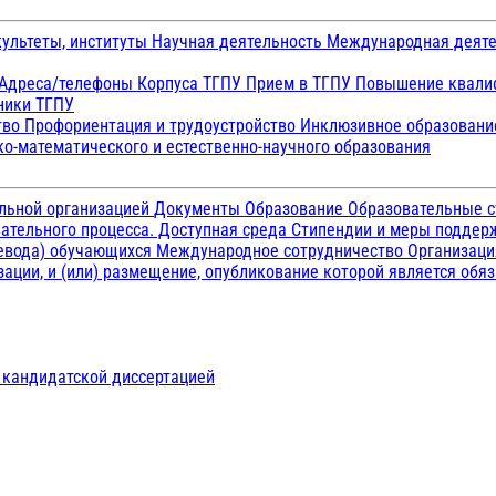
ультеты, институты
Научная деятельность
Международная деят
Адреса/телефоны
Корпуса ТГПУ
Прием в ТГПУ
Повышение квалиф
ники ТГПУ
тво
Профориентация и трудоустройство
Инклюзивное образован
о-математического и естественно-научного образования
ельной организацией
Документы
Образование
Образовательные с
ательного процесса. Доступная среда
Стипендии и меры подде
ревода) обучающихся
Международное сотрудничество
Организаци
ации, и (или) размещение, опубликование которой является обя
д кандидатской диссертацией