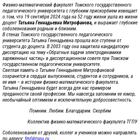
Физико-математический факультет Томского государственного
педагогического университета с глубоким прискорбием извещает
о том, что 19 сентября 2024 года на 52 году жизни ушла из жизни
доцент
Татьяна Геннадьевна Митрофанова,
и выражает глубокие
соболезнования родным и близким.
В стенах Томского государственного педагогического
университета Татьяна Геннадьевна прошла все ступени от
студента до доцента. В 2003 году она защитила кандидатскую
диссертацию на тему «Обратные задачи электродинамики
заряженных частиц» в диссертационном совете при Томском
государственном педагогическом университете.
Светлая память о Татьяне Геннадьевне Митрофановой
сохранится в сердцах выпускников, студентов и сотрудников, а
ее имя – в истории физико-математического факультета.
Татьяна Геннадьевна будет всегда для нас примером
преданности своей профессии. Мы навсегда запомним ее юмор,
необычайный оптимизм и исключительную добросовестность.
Помним. Любим. Благодарим. Скорбим
Коллектив физико-математического факультета ТГПУ
Соболезнования от друзей, коллег и учеников можно направлять
по адресу:
fmf@tspu.ru