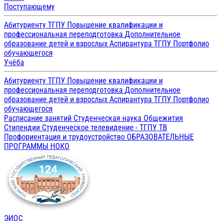
Поступающему
Абитуриенту ТГПУ
Повышение квалификации и
профессиональная переподготовка
Дополнительное
образование детей и взрослых
Аспирантура ТГПУ
Портфолио
обучающегося
Учёба
Абитуриенту ТГПУ
Повышение квалификации и
профессиональная переподготовка
Дополнительное
образование детей и взрослых
Аспирантура ТГПУ
Портфолио
обучающегося
Расписание занятий
Студенческая наука
Общежития
Стипендии
Студенческое телевидение - ТГПУ ТВ
Профориентация и трудоустройство
ОБРАЗОВАТЕЛЬНЫЕ
ПРОГРАММЫ
НОКО
ЭИОС