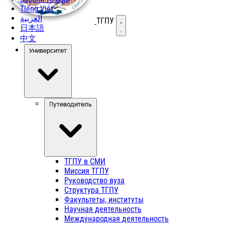
Tiếng Việt
العربية
ТГПУ
Открыть меню
日本語
中文
Университет
Путеводитель
ТГПУ в СМИ
Миссия ТГПУ
Руководство вуза
Структура ТГПУ
Факультеты, институты
Научная деятельность
Международная деятельность