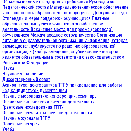
Образовательные стандарты и требования
Руководство
Педагогический состав
Материально-техническое обеспечение
и оснащенность образовательного процесса. Доступная среда
Стипендии и меры поддержки обучающихся
Платные
образовательные услуги
Финансово-хозяйственная
деятельность
Вакантные места для приема (перевода)
обучающихся
Международное сотрудничество
Организация
питания в образовательной организации
Информация, которая
размещается, публикуется по решению образовательной
организации, и (или) размещение, опубликование которой
является обязательным в соответствии с законодательством
Российской Федерации
Наука
Научное управление
Диссертационный совет
Аспирантура, докторантура ТГПУ, прикрепление для работы
над кандидатской диссертацией
Научные мероприятия: конференции, семинары
Основные направления научной деятельности
Грантовые исследования ТГПУ
Основные результаты научной деятельности
Научные журналы ТГПУ
Полезные ресурсы
Учёба