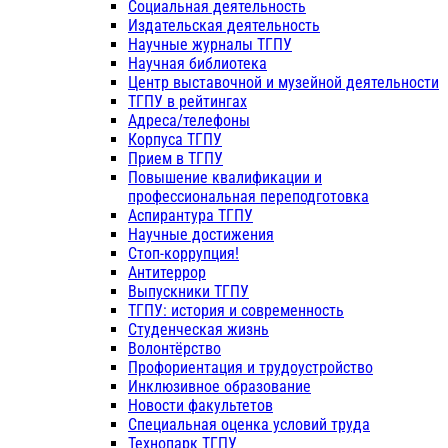
Социальная деятельность
Издательская деятельность
Научные журналы ТГПУ
Научная библиотека
Центр выставочной и музейной деятельности
ТГПУ в рейтингах
Адреса/телефоны
Корпуса ТГПУ
Прием в ТГПУ
Повышение квалификации и
профессиональная переподготовка
Аспирантура ТГПУ
Научные достижения
Стоп-коррупция!
Антитеррор
Выпускники ТГПУ
ТГПУ: история и современность
Студенческая жизнь
Волонтёрство
Профориентация и трудоустройство
Инклюзивное образование
Новости факультетов
Специальная оценка условий труда
Технопарк ТГПУ