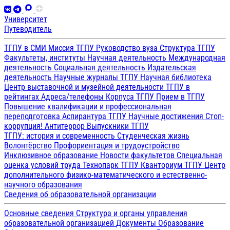
Университет
Путеводитель
ТГПУ в СМИ
Миссия ТГПУ
Руководство вуза
Структура ТГПУ
Факультеты, институты
Научная деятельность
Международная
деятельность
Социальная деятельность
Издательская
деятельность
Научные журналы ТГПУ
Научная библиотека
Центр выставочной и музейной деятельности
ТГПУ в
рейтингах
Адреса/телефоны
Корпуса ТГПУ
Прием в ТГПУ
Повышение квалификации и профессиональная
переподготовка
Аспирантура ТГПУ
Научные достижения
Стоп-
коррупция!
Антитеррор
Выпускники ТГПУ
ТГПУ: история и современность
Студенческая жизнь
Волонтёрство
Профориентация и трудоустройство
Инклюзивное образование
Новости факультетов
Специальная
оценка условий труда
Технопарк ТГПУ
Кванториум ТГПУ
Центр
дополнительного физико-математического и естественно-
научного образования
Сведения об образовательной организации
Основные сведения
Структура и органы управления
образовательной организацией
Документы
Образование