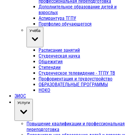
профессиональная переподготовка
Дополнительное образование детей и
взрослых
Аспирантура ТГПУ
Портфолио обучающегося
Учёба
Расписание занятий
Студенческая наука
Общежития
Стипендии
Студенческое телевидение - ТГПУ ТВ
Профориентация и трудоустройство
ОБРАЗОВАТЕЛЬНЫЕ ПРОГРАММЫ
НОКО
ЭИОС
Услуги
Повышение квалификации и профессиональная
переподготовка