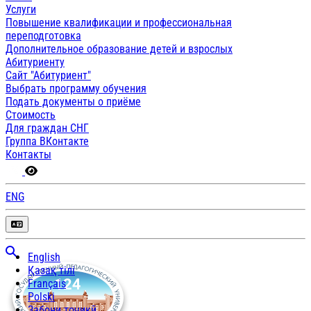
Услуги
Повышение квалификации и профессиональная
переподготовка
Дополнительное образование детей и взрослых
Абитуриенту
Сайт "Абитуриент"
Выбрать программу обучения
Подать документы о приёме
Стоимость
Для граждан СНГ
Группа ВКонтакте
Контакты
ENG
English
Қазақ тілі
Français
Polski
Забони тоҷикӣ