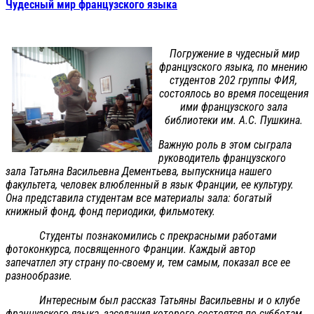
Чудесный мир французского языка
Погружение в чудесный мир
французского языка, по мнению
студентов 202 группы ФИЯ,
состоялось во время посещения
ими французского зала
библиотеки им. А.С. Пушкина.
Важную роль в этом сыграла
руководитель французского
зала Татьяна Васильевна Дементьева, выпускница нашего
факультета, человек влюбленный в язык Франции, ее культуру.
Она представила студентам все материалы зала: богатый
книжный фонд, фонд периодики, фильмотеку.
Студенты познакомились с прекрасными работами
фотоконкурса, посвященного Франции. Каждый автор
запечатлел эту страну по-своему и, тем самым, показал все ее
разнообразие.
Интересным был рассказ Татьяны Васильевны и о клубе
французского языка, заседания которого состоятся по субботам.