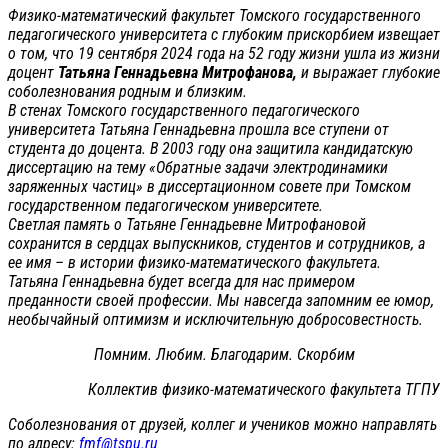
Физико-математический факультет Томского государственного
педагогического университета с глубоким прискорбием извещает
о том, что 19 сентября 2024 года на 52 году жизни ушла из жизни
доцент
Татьяна Геннадьевна Митрофанова,
и выражает глубокие
соболезнования родным и близким.
В стенах Томского государственного педагогического
университета Татьяна Геннадьевна прошла все ступени от
студента до доцента. В 2003 году она защитила кандидатскую
диссертацию на тему «Обратные задачи электродинамики
заряженных частиц» в диссертационном совете при Томском
государственном педагогическом университете.
Светлая память о Татьяне Геннадьевне Митрофановой
сохранится в сердцах выпускников, студентов и сотрудников, а
ее имя – в истории физико-математического факультета.
Татьяна Геннадьевна будет всегда для нас примером
преданности своей профессии. Мы навсегда запомним ее юмор,
необычайный оптимизм и исключительную добросовестность.
Помним. Любим. Благодарим. Скорбим
Коллектив физико-математического факультета ТГПУ
Соболезнования от друзей, коллег и учеников можно направлять
по адресу:
fmf@tspu.ru