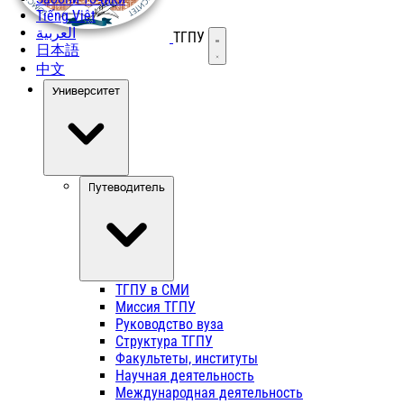
Tiếng Việt
العربية
ТГПУ
Открыть меню
日本語
中文
Университет
Путеводитель
ТГПУ в СМИ
Миссия ТГПУ
Руководство вуза
Структура ТГПУ
Факультеты, институты
Научная деятельность
Международная деятельность