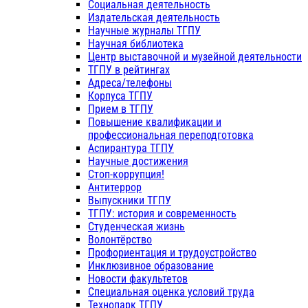
Социальная деятельность
Издательская деятельность
Научные журналы ТГПУ
Научная библиотека
Центр выставочной и музейной деятельности
ТГПУ в рейтингах
Адреса/телефоны
Корпуса ТГПУ
Прием в ТГПУ
Повышение квалификации и
профессиональная переподготовка
Аспирантура ТГПУ
Научные достижения
Стоп-коррупция!
Антитеррор
Выпускники ТГПУ
ТГПУ: история и современность
Студенческая жизнь
Волонтёрство
Профориентация и трудоустройство
Инклюзивное образование
Новости факультетов
Специальная оценка условий труда
Технопарк ТГПУ