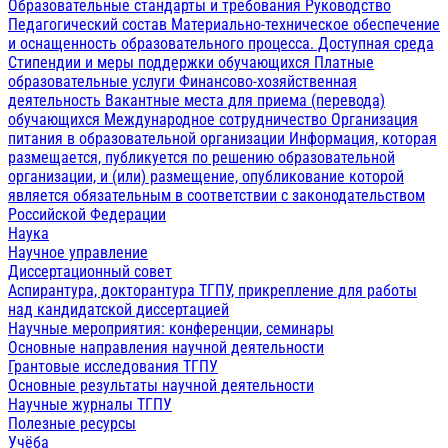
Образовательные стандарты и требования
Руководство
Педагогический состав
Материально-техническое обеспечение
и оснащенность образовательного процесса. Доступная среда
Стипендии и меры поддержки обучающихся
Платные
образовательные услуги
Финансово-хозяйственная
деятельность
Вакантные места для приема (перевода)
обучающихся
Международное сотрудничество
Организация
питания в образовательной организации
Информация, которая
размещается, публикуется по решению образовательной
организации, и (или) размещение, опубликование которой
является обязательным в соответствии с законодательством
Российской Федерации
Наука
Научное управление
Диссертационный совет
Аспирантура, докторантура ТГПУ, прикрепление для работы
над кандидатской диссертацией
Научные мероприятия: конференции, семинары
Основные направления научной деятельности
Грантовые исследования ТГПУ
Основные результаты научной деятельности
Научные журналы ТГПУ
Полезные ресурсы
Учёба