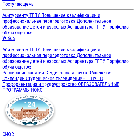
Поступающему
Абитуриенту ТГПУ
Повышение квалификации и
профессиональная переподготовка
Дополнительное
образование детей и взрослых
Аспирантура ТГПУ
Портфолио
обучающегося
Учёба
Абитуриенту ТГПУ
Повышение квалификации и
профессиональная переподготовка
Дополнительное
образование детей и взрослых
Аспирантура ТГПУ
Портфолио
обучающегося
Расписание занятий
Студенческая наука
Общежития
Стипендии
Студенческое телевидение - ТГПУ ТВ
Профориентация и трудоустройство
ОБРАЗОВАТЕЛЬНЫЕ
ПРОГРАММЫ
НОКО
ЭИОС