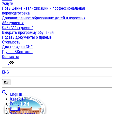
Услуги
Повышение квалификации и профессиональная
переподготовка
Дополнительное образование детей и взрослых
Абитуриенту
Сайт "Абитуриент"
Выбрать программу обучения
Подать документы о приёме
Стоимость
Для граждан СНГ
Группа ВКонтакте
Контакты
ENG
English
Қазақ тілі
Français
Polski
Забони тоҷикӣ