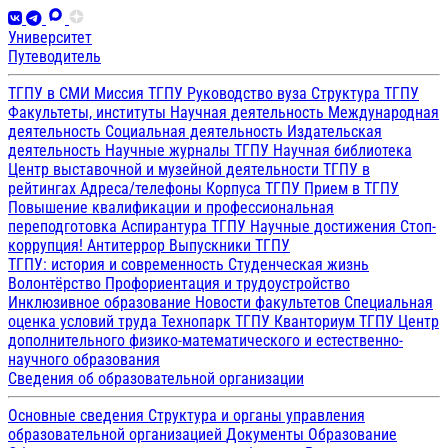
Университет
Путеводитель
ТГПУ в СМИ
Миссия ТГПУ
Руководство вуза
Структура ТГПУ
Факультеты, институты
Научная деятельность
Международная
деятельность
Социальная деятельность
Издательская
деятельность
Научные журналы ТГПУ
Научная библиотека
Центр выставочной и музейной деятельности
ТГПУ в
рейтингах
Адреса/телефоны
Корпуса ТГПУ
Прием в ТГПУ
Повышение квалификации и профессиональная
переподготовка
Аспирантура ТГПУ
Научные достижения
Стоп-
коррупция!
Антитеррор
Выпускники ТГПУ
ТГПУ: история и современность
Студенческая жизнь
Волонтёрство
Профориентация и трудоустройство
Инклюзивное образование
Новости факультетов
Специальная
оценка условий труда
Технопарк ТГПУ
Кванториум ТГПУ
Центр
дополнительного физико-математического и естественно-
научного образования
Сведения об образовательной организации
Основные сведения
Структура и органы управления
образовательной организацией
Документы
Образование