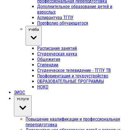
профессиональная переподготовка
Дополнительное образование детей и
взрослых
Аспирантура ТГПУ
Портфолио обучающегося
Учёба
Расписание занятий
Студенческая наука
Общежития
Стипендии
Студенческое телевидение - ТГПУ ТВ
Профориентация и трудоустройство
ОБРАЗОВАТЕЛЬНЫЕ ПРОГРАММЫ
НОКО
ЭИОС
Услуги
Повышение квалификации и профессиональная
переподготовка