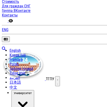
Стоимость
Для граждан СНГ
Группа ВКонтакте
Контакты
ENG
English
Қазақ тілі
Français
Polski
Забони тоҷикӣ
Tiếng Việt
العربية
ТГПУ
Открыть меню
日本語
中文
Университет