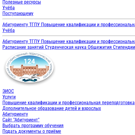
Полезные ресурсы
Учёба
Поступающему
Абитуриенту ТГПУ
Повышение квалификации и профессиональн
Учёба
Абитуриенту ТГПУ
Повышение квалификации и профессиональн
Расписание занятий
Студенческая наука
Общежития
Стипенди
ЭИОС
Услуги
Повышение квалификации и профессиональная переподготовка
Дополнительное образование детей и взрослых
Абитуриенту
Сайт "Абитуриент"
Выбрать программу обучения
Подать документы о приёме