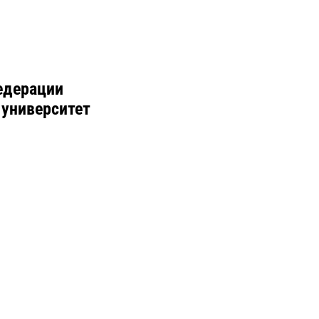
едерации
 университет