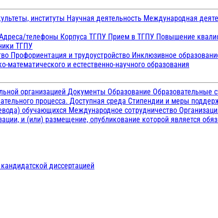
ультеты, институты
Научная деятельность
Международная деят
Адреса/телефоны
Корпуса ТГПУ
Прием в ТГПУ
Повышение квалиф
ники ТГПУ
тво
Профориентация и трудоустройство
Инклюзивное образован
о-математического и естественно-научного образования
ельной организацией
Документы
Образование
Образовательные с
ательного процесса. Доступная среда
Стипендии и меры подде
ревода) обучающихся
Международное сотрудничество
Организаци
ации, и (или) размещение, опубликование которой является обя
д кандидатской диссертацией