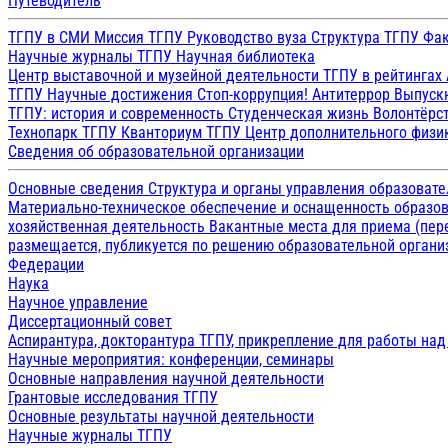
Путеводитель
ТГПУ в СМИ
Миссия ТГПУ
Руководство вуза
Структура ТГПУ
Фак
Научные журналы ТГПУ
Научная библиотека
Центр выставочной и музейной деятельности
ТГПУ в рейтингах
ТГПУ
Научные достижения
Стоп-коррупция!
Антитеррор
Выпуск
ТГПУ: история и современность
Студенческая жизнь
Волонтёрс
Технопарк ТГПУ
Кванториум ТГПУ
Центр дополнительного физик
Сведения об образовательной организации
Основные сведения
Структура и органы управления образоват
Материально-техническое обеспечение и оснащенность образов
хозяйственная деятельность
Вакантные места для приема (пе
размещается, публикуется по решению образовательной организ
Федерации
Наука
Научное управление
Диссертационный совет
Аспирантура, докторантура ТГПУ, прикрепление для работы на
Научные мероприятия: конференции, семинары
Основные направления научной деятельности
Грантовые исследования ТГПУ
Основные результаты научной деятельности
Научные журналы ТГПУ