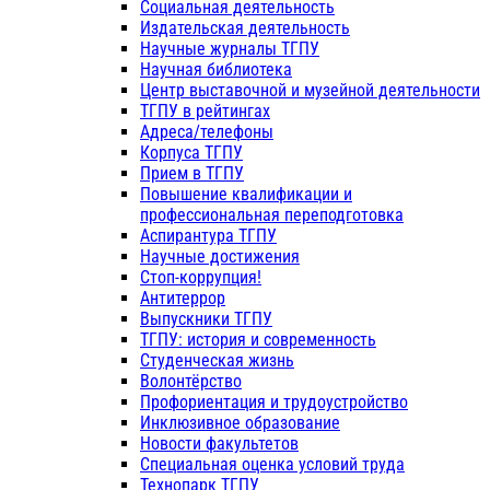
Социальная деятельность
Издательская деятельность
Научные журналы ТГПУ
Научная библиотека
Центр выставочной и музейной деятельности
ТГПУ в рейтингах
Адреса/телефоны
Корпуса ТГПУ
Прием в ТГПУ
Повышение квалификации и
профессиональная переподготовка
Аспирантура ТГПУ
Научные достижения
Стоп-коррупция!
Антитеррор
Выпускники ТГПУ
ТГПУ: история и современность
Студенческая жизнь
Волонтёрство
Профориентация и трудоустройство
Инклюзивное образование
Новости факультетов
Специальная оценка условий труда
Технопарк ТГПУ