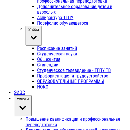
профессиональная переподготовка
Дополнительное образование детей и
взрослых
Аспирантура ТГПУ
Портфолио обучающегося
Учёба
Расписание занятий
Студенческая наука
Общежития
Стипендии
Студенческое телевидение - ТГПУ ТВ
Профориентация и трудоустройство
ОБРАЗОВАТЕЛЬНЫЕ ПРОГРАММЫ
НОКО
ЭИОС
Услуги
Повышение квалификации и профессиональная
переподготовка