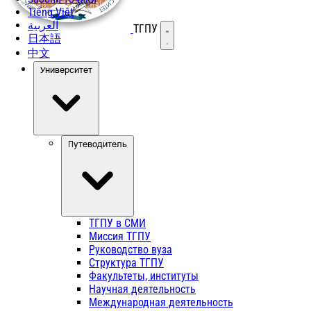
Tiếng Việt
العربية
ТГПУ
Открыть меню
日本語
中文
Университет
Путеводитель
ТГПУ в СМИ
Миссия ТГПУ
Руководство вуза
Структура ТГПУ
Факультеты, институты
Научная деятельность
Международная деятельность