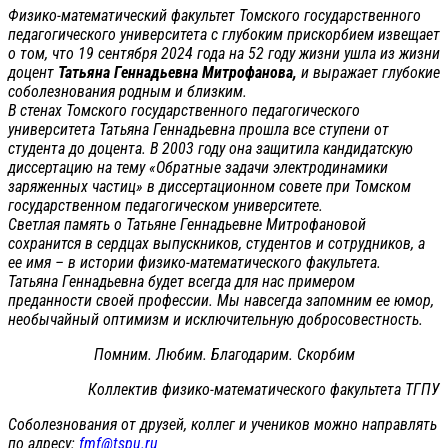
Физико-математический факультет Томского государственного
педагогического университета с глубоким прискорбием извещает
о том, что 19 сентября 2024 года на 52 году жизни ушла из жизни
доцент
Татьяна Геннадьевна Митрофанова,
и выражает глубокие
соболезнования родным и близким.
В стенах Томского государственного педагогического
университета Татьяна Геннадьевна прошла все ступени от
студента до доцента. В 2003 году она защитила кандидатскую
диссертацию на тему «Обратные задачи электродинамики
заряженных частиц» в диссертационном совете при Томском
государственном педагогическом университете.
Светлая память о Татьяне Геннадьевне Митрофановой
сохранится в сердцах выпускников, студентов и сотрудников, а
ее имя – в истории физико-математического факультета.
Татьяна Геннадьевна будет всегда для нас примером
преданности своей профессии. Мы навсегда запомним ее юмор,
необычайный оптимизм и исключительную добросовестность.
Помним. Любим. Благодарим. Скорбим
Коллектив физико-математического факультета ТГПУ
Соболезнования от друзей, коллег и учеников можно направлять
по адресу:
fmf@tspu.ru