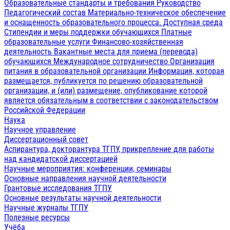
Образовательные стандарты и требования
Руководство
Педагогический состав
Материально-техническое обеспечение
и оснащенность образовательного процесса. Доступная среда
Стипендии и меры поддержки обучающихся
Платные
образовательные услуги
Финансово-хозяйственная
деятельность
Вакантные места для приема (перевода)
обучающихся
Международное сотрудничество
Организация
питания в образовательной организации
Информация, которая
размещается, публикуется по решению образовательной
организации, и (или) размещение, опубликование которой
является обязательным в соответствии с законодательством
Российской Федерации
Наука
Научное управление
Диссертационный совет
Аспирантура, докторантура ТГПУ, прикрепление для работы
над кандидатской диссертацией
Научные мероприятия: конференции, семинары
Основные направления научной деятельности
Грантовые исследования ТГПУ
Основные результаты научной деятельности
Научные журналы ТГПУ
Полезные ресурсы
Учёба