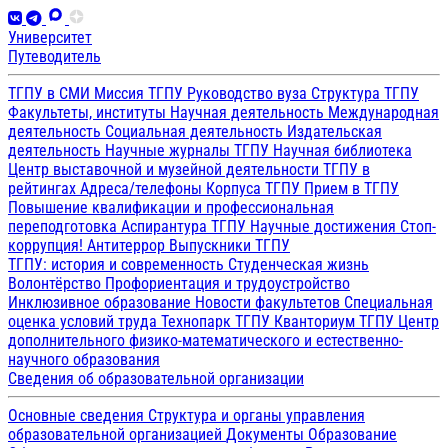
Университет
Путеводитель
ТГПУ в СМИ
Миссия ТГПУ
Руководство вуза
Структура ТГПУ
Факультеты, институты
Научная деятельность
Международная
деятельность
Социальная деятельность
Издательская
деятельность
Научные журналы ТГПУ
Научная библиотека
Центр выставочной и музейной деятельности
ТГПУ в
рейтингах
Адреса/телефоны
Корпуса ТГПУ
Прием в ТГПУ
Повышение квалификации и профессиональная
переподготовка
Аспирантура ТГПУ
Научные достижения
Стоп-
коррупция!
Антитеррор
Выпускники ТГПУ
ТГПУ: история и современность
Студенческая жизнь
Волонтёрство
Профориентация и трудоустройство
Инклюзивное образование
Новости факультетов
Специальная
оценка условий труда
Технопарк ТГПУ
Кванториум ТГПУ
Центр
дополнительного физико-математического и естественно-
научного образования
Сведения об образовательной организации
Основные сведения
Структура и органы управления
образовательной организацией
Документы
Образование