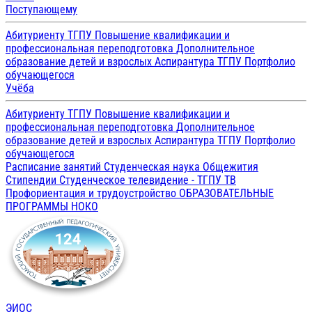
Поступающему
Абитуриенту ТГПУ
Повышение квалификации и
профессиональная переподготовка
Дополнительное
образование детей и взрослых
Аспирантура ТГПУ
Портфолио
обучающегося
Учёба
Абитуриенту ТГПУ
Повышение квалификации и
профессиональная переподготовка
Дополнительное
образование детей и взрослых
Аспирантура ТГПУ
Портфолио
обучающегося
Расписание занятий
Студенческая наука
Общежития
Стипендии
Студенческое телевидение - ТГПУ ТВ
Профориентация и трудоустройство
ОБРАЗОВАТЕЛЬНЫЕ
ПРОГРАММЫ
НОКО
ЭИОС