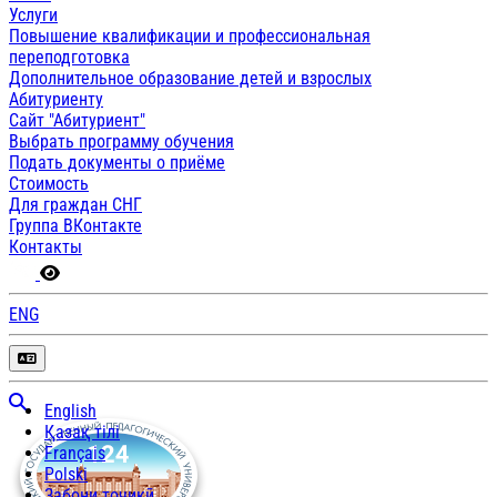
Услуги
Повышение квалификации и профессиональная
переподготовка
Дополнительное образование детей и взрослых
Абитуриенту
Сайт "Абитуриент"
Выбрать программу обучения
Подать документы о приёме
Стоимость
Для граждан СНГ
Группа ВКонтакте
Контакты
ENG
English
Қазақ тілі
Français
Polski
Забони тоҷикӣ