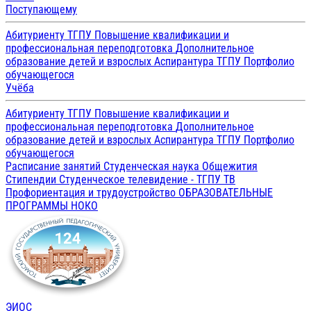
Поступающему
Абитуриенту ТГПУ
Повышение квалификации и
профессиональная переподготовка
Дополнительное
образование детей и взрослых
Аспирантура ТГПУ
Портфолио
обучающегося
Учёба
Абитуриенту ТГПУ
Повышение квалификации и
профессиональная переподготовка
Дополнительное
образование детей и взрослых
Аспирантура ТГПУ
Портфолио
обучающегося
Расписание занятий
Студенческая наука
Общежития
Стипендии
Студенческое телевидение - ТГПУ ТВ
Профориентация и трудоустройство
ОБРАЗОВАТЕЛЬНЫЕ
ПРОГРАММЫ
НОКО
ЭИОС