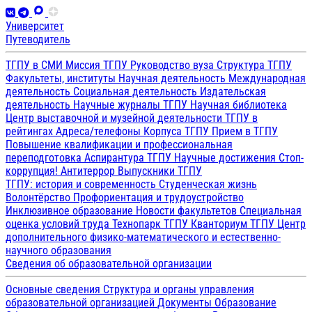
Университет
Путеводитель
ТГПУ в СМИ
Миссия ТГПУ
Руководство вуза
Структура ТГПУ
Факультеты, институты
Научная деятельность
Международная
деятельность
Социальная деятельность
Издательская
деятельность
Научные журналы ТГПУ
Научная библиотека
Центр выставочной и музейной деятельности
ТГПУ в
рейтингах
Адреса/телефоны
Корпуса ТГПУ
Прием в ТГПУ
Повышение квалификации и профессиональная
переподготовка
Аспирантура ТГПУ
Научные достижения
Стоп-
коррупция!
Антитеррор
Выпускники ТГПУ
ТГПУ: история и современность
Студенческая жизнь
Волонтёрство
Профориентация и трудоустройство
Инклюзивное образование
Новости факультетов
Специальная
оценка условий труда
Технопарк ТГПУ
Кванториум ТГПУ
Центр
дополнительного физико-математического и естественно-
научного образования
Сведения об образовательной организации
Основные сведения
Структура и органы управления
образовательной организацией
Документы
Образование