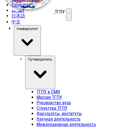
Tiếng Việt
العربية
ТГПУ
Открыть меню
日本語
中文
Университет
Путеводитель
ТГПУ в СМИ
Миссия ТГПУ
Руководство вуза
Структура ТГПУ
Факультеты, институты
Научная деятельность
Международная деятельность