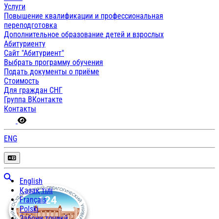
Услуги
Повышение квалификации и профессиональная
переподготовка
Дополнительное образование детей и взрослых
Абитуриенту
Сайт "Абитуриент"
Выбрать программу обучения
Подать документы о приёме
Стоимость
Для граждан СНГ
Группа ВКонтакте
Контакты
ENG
English
Қазақ тілі
Français
Polski
Забони тоҷикӣ