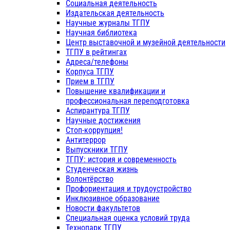
Социальная деятельность
Издательская деятельность
Научные журналы ТГПУ
Научная библиотека
Центр выставочной и музейной деятельности
ТГПУ в рейтингах
Адреса/телефоны
Корпуса ТГПУ
Прием в ТГПУ
Повышение квалификации и
профессиональная переподготовка
Аспирантура ТГПУ
Научные достижения
Стоп-коррупция!
Антитеррор
Выпускники ТГПУ
ТГПУ: история и современность
Студенческая жизнь
Волонтёрство
Профориентация и трудоустройство
Инклюзивное образование
Новости факультетов
Специальная оценка условий труда
Технопарк ТГПУ