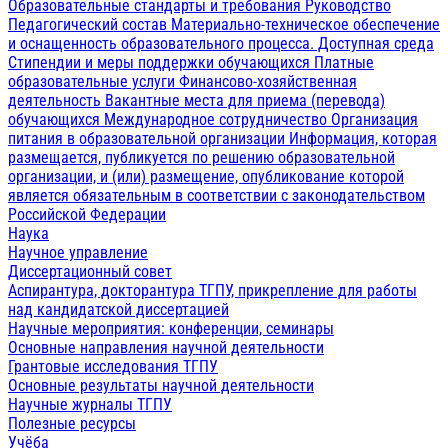
Образовательные стандарты и требования
Руководство
Педагогический состав
Материально-техническое обеспечение
и оснащенность образовательного процесса. Доступная среда
Стипендии и меры поддержки обучающихся
Платные
образовательные услуги
Финансово-хозяйственная
деятельность
Вакантные места для приема (перевода)
обучающихся
Международное сотрудничество
Организация
питания в образовательной организации
Информация, которая
размещается, публикуется по решению образовательной
организации, и (или) размещение, опубликование которой
является обязательным в соответствии с законодательством
Российской Федерации
Наука
Научное управление
Диссертационный совет
Аспирантура, докторантура ТГПУ, прикрепление для работы
над кандидатской диссертацией
Научные мероприятия: конференции, семинары
Основные направления научной деятельности
Грантовые исследования ТГПУ
Основные результаты научной деятельности
Научные журналы ТГПУ
Полезные ресурсы
Учёба