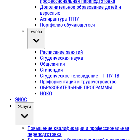
профессиональная переподготовка
Дополнительное образование детей и
взрослых
Аспирантура ТГПУ
Портфолио обучающегося
Учёба
Расписание занятий
Студенческая наука
Общежития
Стипендии
Студенческое телевидение - ТГПУ ТВ
Профориентация и трудоустройство
ОБРАЗОВАТЕЛЬНЫЕ ПРОГРАММЫ
НОКО
ЭИОС
Услуги
Повышение квалификации и профессиональная
переподготовка