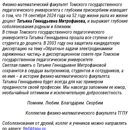
Физико-математический факультет Томского государственного
педагогического университета с глубоким прискорбием извещает
о том, что 19 сентября 2024 года на 52 году жизни ушла из жизни
доцент
Татьяна Геннадьевна Митрофанова,
и выражает глубокие
соболезнования родным и близким.
В стенах Томского государственного педагогического
университета Татьяна Геннадьевна прошла все ступени от
студента до доцента. В 2003 году она защитила кандидатскую
диссертацию на тему «Обратные задачи электродинамики
заряженных частиц» в диссертационном совете при Томском
государственном педагогическом университете.
Светлая память о Татьяне Геннадьевне Митрофановой
сохранится в сердцах выпускников, студентов и сотрудников, а
ее имя – в истории физико-математического факультета.
Татьяна Геннадьевна будет всегда для нас примером
преданности своей профессии. Мы навсегда запомним ее юмор,
необычайный оптимизм и исключительную добросовестность.
Помним. Любим. Благодарим. Скорбим
Коллектив физико-математического факультета ТГПУ
Соболезнования от друзей, коллег и учеников можно направлять
по адресу:
fmf@tspu.ru