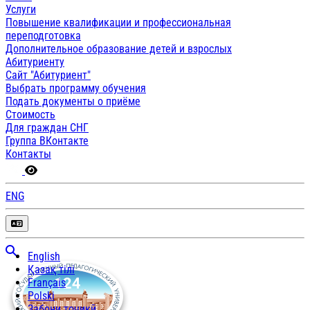
Услуги
Повышение квалификации и профессиональная
переподготовка
Дополнительное образование детей и взрослых
Абитуриенту
Сайт "Абитуриент"
Выбрать программу обучения
Подать документы о приёме
Стоимость
Для граждан СНГ
Группа ВКонтакте
Контакты
ENG
English
Қазақ тілі
Français
Polski
Забони тоҷикӣ