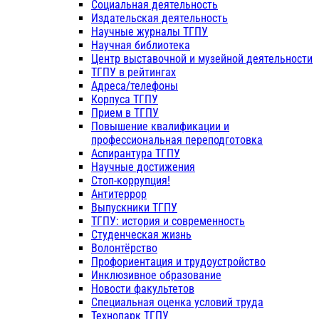
Социальная деятельность
Издательская деятельность
Научные журналы ТГПУ
Научная библиотека
Центр выставочной и музейной деятельности
ТГПУ в рейтингах
Адреса/телефоны
Корпуса ТГПУ
Прием в ТГПУ
Повышение квалификации и
профессиональная переподготовка
Аспирантура ТГПУ
Научные достижения
Стоп-коррупция!
Антитеррор
Выпускники ТГПУ
ТГПУ: история и современность
Студенческая жизнь
Волонтёрство
Профориентация и трудоустройство
Инклюзивное образование
Новости факультетов
Специальная оценка условий труда
Технопарк ТГПУ