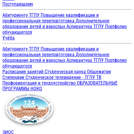
Поступающему
Абитуриенту ТГПУ
Повышение квалификации и
профессиональная переподготовка
Дополнительное
образование детей и взрослых
Аспирантура ТГПУ
Портфолио
обучающегося
Учёба
Абитуриенту ТГПУ
Повышение квалификации и
профессиональная переподготовка
Дополнительное
образование детей и взрослых
Аспирантура ТГПУ
Портфолио
обучающегося
Расписание занятий
Студенческая наука
Общежития
Стипендии
Студенческое телевидение - ТГПУ ТВ
Профориентация и трудоустройство
ОБРАЗОВАТЕЛЬНЫЕ
ПРОГРАММЫ
НОКО
ЭИОС