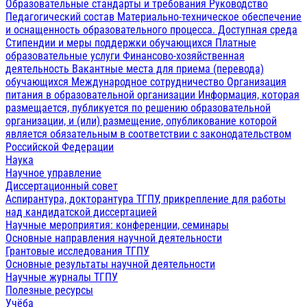
Образовательные стандарты и требования
Руководство
Педагогический состав
Материально-техническое обеспечение
и оснащенность образовательного процесса. Доступная среда
Стипендии и меры поддержки обучающихся
Платные
образовательные услуги
Финансово-хозяйственная
деятельность
Вакантные места для приема (перевода)
обучающихся
Международное сотрудничество
Организация
питания в образовательной организации
Информация, которая
размещается, публикуется по решению образовательной
организации, и (или) размещение, опубликование которой
является обязательным в соответствии с законодательством
Российской Федерации
Наука
Научное управление
Диссертационный совет
Аспирантура, докторантура ТГПУ, прикрепление для работы
над кандидатской диссертацией
Научные мероприятия: конференции, семинары
Основные направления научной деятельности
Грантовые исследования ТГПУ
Основные результаты научной деятельности
Научные журналы ТГПУ
Полезные ресурсы
Учёба