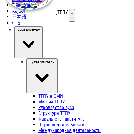
Tiếng Việt
العربية
ТГПУ
Открыть меню
日本語
中文
Университет
Путеводитель
ТГПУ в СМИ
Миссия ТГПУ
Руководство вуза
Структура ТГПУ
Факультеты, институты
Научная деятельность
Международная деятельность