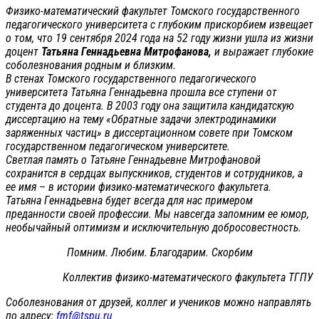
Физико-математический факультет Томского государственного
педагогического университета с глубоким прискорбием извещает
о том, что 19 сентября 2024 года на 52 году жизни ушла из жизни
доцент
Татьяна Геннадьевна Митрофанова,
и выражает глубокие
соболезнования родным и близким.
В стенах Томского государственного педагогического
университета Татьяна Геннадьевна прошла все ступени от
студента до доцента. В 2003 году она защитила кандидатскую
диссертацию на тему «Обратные задачи электродинамики
заряженных частиц» в диссертационном совете при Томском
государственном педагогическом университете.
Светлая память о Татьяне Геннадьевне Митрофановой
сохранится в сердцах выпускников, студентов и сотрудников, а
ее имя – в истории физико-математического факультета.
Татьяна Геннадьевна будет всегда для нас примером
преданности своей профессии. Мы навсегда запомним ее юмор,
необычайный оптимизм и исключительную добросовестность.
Помним. Любим. Благодарим. Скорбим
Коллектив физико-математического факультета ТГПУ
Соболезнования от друзей, коллег и учеников можно направлять
по адресу:
fmf@tspu.ru