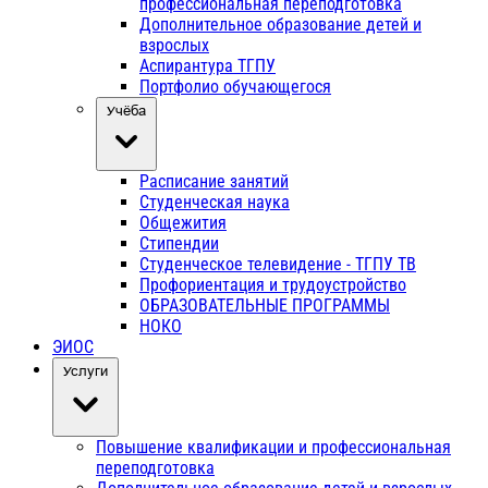
профессиональная переподготовка
Дополнительное образование детей и
взрослых
Аспирантура ТГПУ
Портфолио обучающегося
Учёба
Расписание занятий
Студенческая наука
Общежития
Стипендии
Студенческое телевидение - ТГПУ ТВ
Профориентация и трудоустройство
ОБРАЗОВАТЕЛЬНЫЕ ПРОГРАММЫ
НОКО
ЭИОС
Услуги
Повышение квалификации и профессиональная
переподготовка