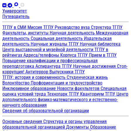
Университет
Путеводитель
ТГПУ в СМИ
Миссия ТГПУ
Руководство вуза
Структура ТГПУ
Факультеты, институты
Научная деятельность
Международная
деятельность
Социальная деятельность
Издательская
деятельность
Научные журналы ТГПУ
Научная библиотека
Центр выставочной и музейной деятельности
ТГПУ в
рейтингах
Адреса/телефоны
Корпуса ТГПУ
Прием в ТГПУ
Повышение квалификации и профессиональная
переподготовка
Аспирантура ТГПУ
Научные достижения
Стоп-
коррупция!
Антитеррор
Выпускники ТГПУ
ТГПУ: история и современность
Студенческая жизнь
Волонтёрство
Профориентация и трудоустройство
Инклюзивное образование
Новости факультетов
Специальная
оценка условий труда
Технопарк ТГПУ
Кванториум ТГПУ
Центр
дополнительного физико-математического и естественно-
научного образования
Сведения об образовательной организации
Основные сведения
Структура и органы управления
образовательной организацией
Документы
Образование