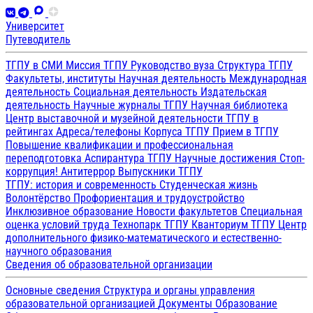
Университет
Путеводитель
ТГПУ в СМИ
Миссия ТГПУ
Руководство вуза
Структура ТГПУ
Факультеты, институты
Научная деятельность
Международная
деятельность
Социальная деятельность
Издательская
деятельность
Научные журналы ТГПУ
Научная библиотека
Центр выставочной и музейной деятельности
ТГПУ в
рейтингах
Адреса/телефоны
Корпуса ТГПУ
Прием в ТГПУ
Повышение квалификации и профессиональная
переподготовка
Аспирантура ТГПУ
Научные достижения
Стоп-
коррупция!
Антитеррор
Выпускники ТГПУ
ТГПУ: история и современность
Студенческая жизнь
Волонтёрство
Профориентация и трудоустройство
Инклюзивное образование
Новости факультетов
Специальная
оценка условий труда
Технопарк ТГПУ
Кванториум ТГПУ
Центр
дополнительного физико-математического и естественно-
научного образования
Сведения об образовательной организации
Основные сведения
Структура и органы управления
образовательной организацией
Документы
Образование