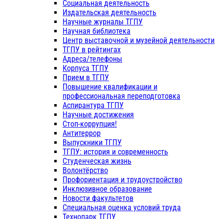
Социальная деятельность
Издательская деятельность
Научные журналы ТГПУ
Научная библиотека
Центр выставочной и музейной деятельности
ТГПУ в рейтингах
Адреса/телефоны
Корпуса ТГПУ
Прием в ТГПУ
Повышение квалификации и
профессиональная переподготовка
Аспирантура ТГПУ
Научные достижения
Стоп-коррупция!
Антитеррор
Выпускники ТГПУ
ТГПУ: история и современность
Студенческая жизнь
Волонтёрство
Профориентация и трудоустройство
Инклюзивное образование
Новости факультетов
Специальная оценка условий труда
Технопарк ТГПУ