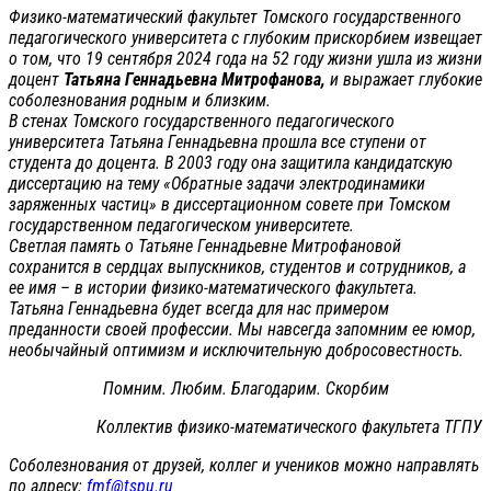
Физико-математический факультет Томского государственного
педагогического университета с глубоким прискорбием извещает
о том, что 19 сентября 2024 года на 52 году жизни ушла из жизни
доцент
Татьяна Геннадьевна Митрофанова,
и выражает глубокие
соболезнования родным и близким.
В стенах Томского государственного педагогического
университета Татьяна Геннадьевна прошла все ступени от
студента до доцента. В 2003 году она защитила кандидатскую
диссертацию на тему «Обратные задачи электродинамики
заряженных частиц» в диссертационном совете при Томском
государственном педагогическом университете.
Светлая память о Татьяне Геннадьевне Митрофановой
сохранится в сердцах выпускников, студентов и сотрудников, а
ее имя – в истории физико-математического факультета.
Татьяна Геннадьевна будет всегда для нас примером
преданности своей профессии. Мы навсегда запомним ее юмор,
необычайный оптимизм и исключительную добросовестность.
Помним. Любим. Благодарим. Скорбим
Коллектив физико-математического факультета ТГПУ
Соболезнования от друзей, коллег и учеников можно направлять
по адресу:
fmf@tspu.ru