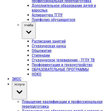
профессиональная переподготовка
Дополнительное образование детей и
взрослых
Аспирантура ТГПУ
Портфолио обучающегося
Учёба
Расписание занятий
Студенческая наука
Общежития
Стипендии
Студенческое телевидение - ТГПУ ТВ
Профориентация и трудоустройство
ОБРАЗОВАТЕЛЬНЫЕ ПРОГРАММЫ
НОКО
ЭИОС
Услуги
Повышение квалификации и профессиональная
переподготовка