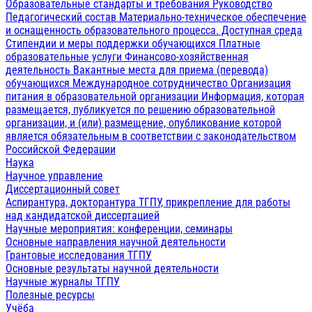
Образовательные стандарты и требования
Руководство
Педагогический состав
Материально-техническое обеспечение
и оснащенность образовательного процесса. Доступная среда
Стипендии и меры поддержки обучающихся
Платные
образовательные услуги
Финансово-хозяйственная
деятельность
Вакантные места для приема (перевода)
обучающихся
Международное сотрудничество
Организация
питания в образовательной организации
Информация, которая
размещается, публикуется по решению образовательной
организации, и (или) размещение, опубликование которой
является обязательным в соответствии с законодательством
Российской Федерации
Наука
Научное управление
Диссертационный совет
Аспирантура, докторантура ТГПУ, прикрепление для работы
над кандидатской диссертацией
Научные мероприятия: конференции, семинары
Основные направления научной деятельности
Грантовые исследования ТГПУ
Основные результаты научной деятельности
Научные журналы ТГПУ
Полезные ресурсы
Учёба