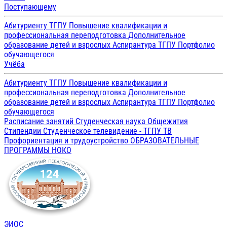
Поступающему
Абитуриенту ТГПУ
Повышение квалификации и
профессиональная переподготовка
Дополнительное
образование детей и взрослых
Аспирантура ТГПУ
Портфолио
обучающегося
Учёба
Абитуриенту ТГПУ
Повышение квалификации и
профессиональная переподготовка
Дополнительное
образование детей и взрослых
Аспирантура ТГПУ
Портфолио
обучающегося
Расписание занятий
Студенческая наука
Общежития
Стипендии
Студенческое телевидение - ТГПУ ТВ
Профориентация и трудоустройство
ОБРАЗОВАТЕЛЬНЫЕ
ПРОГРАММЫ
НОКО
ЭИОС