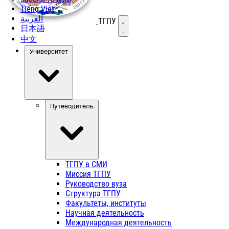
Tiếng Việt
العربية
ТГПУ
Открыть меню
日本語
中文
Университет
Путеводитель
ТГПУ в СМИ
Миссия ТГПУ
Руководство вуза
Структура ТГПУ
Факультеты, институты
Научная деятельность
Международная деятельность