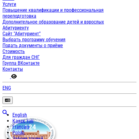
Услуги
Повышение квалификации и профессиональная
переподготовка
Дополнительное образование детей и взрослых
Абитуриенту
Сайт "Абитуриент"
Выбрать программу обучения
Подать документы о приёме
Стоимость
Для граждан СНГ
Группа ВКонтакте
Контакты
ENG
English
Қазақ тілі
Français
Polski
Забони тоҷикӣ