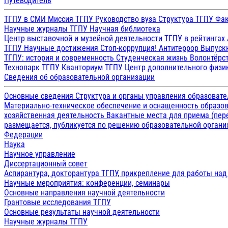
Путеводитель
ТГПУ в СМИ
Миссия ТГПУ
Руководство вуза
Структура ТГПУ
Фак
Научные журналы ТГПУ
Научная библиотека
Центр выставочной и музейной деятельности
ТГПУ в рейтингах
ТГПУ
Научные достижения
Стоп-коррупция!
Антитеррор
Выпуск
ТГПУ: история и современность
Студенческая жизнь
Волонтёрс
Технопарк ТГПУ
Кванториум ТГПУ
Центр дополнительного физик
Сведения об образовательной организации
Основные сведения
Структура и органы управления образоват
Материально-техническое обеспечение и оснащенность образов
хозяйственная деятельность
Вакантные места для приема (пе
размещается, публикуется по решению образовательной организ
Федерации
Наука
Научное управление
Диссертационный совет
Аспирантура, докторантура ТГПУ, прикрепление для работы на
Научные мероприятия: конференции, семинары
Основные направления научной деятельности
Грантовые исследования ТГПУ
Основные результаты научной деятельности
Научные журналы ТГПУ