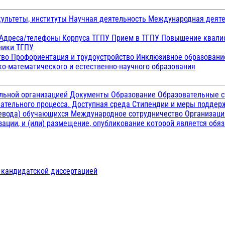
ультеты, институты
Научная деятельность
Международная деят
Адреса/телефоны
Корпуса ТГПУ
Прием в ТГПУ
Повышение квалиф
ники ТГПУ
тво
Профориентация и трудоустройство
Инклюзивное образован
о-математического и естественно-научного образования
ельной организацией
Документы
Образование
Образовательные с
ательного процесса. Доступная среда
Стипендии и меры подде
ревода) обучающихся
Международное сотрудничество
Организаци
ации, и (или) размещение, опубликование которой является обя
д кандидатской диссертацией