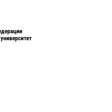
едерации
 университет