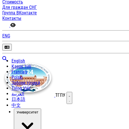
Стоимость
Для граждан СНГ
Группа ВКонтакте
Контакты
ENG
English
Қазақ тілі
Français
Polski
Забони тоҷикӣ
Tiếng Việt
العربية
ТГПУ
Открыть меню
日本語
中文
Университет