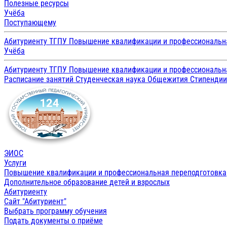
Полезные ресурсы
Учёба
Поступающему
Абитуриенту ТГПУ
Повышение квалификации и профессиональн
Учёба
Абитуриенту ТГПУ
Повышение квалификации и профессиональн
Расписание занятий
Студенческая наука
Общежития
Стипенди
ЭИОС
Услуги
Повышение квалификации и профессиональная переподготовка
Дополнительное образование детей и взрослых
Абитуриенту
Сайт "Абитуриент"
Выбрать программу обучения
Подать документы о приёме