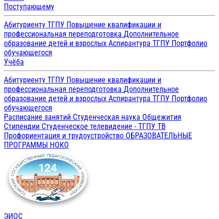
Поступающему
Абитуриенту ТГПУ
Повышение квалификации и
профессиональная переподготовка
Дополнительное
образование детей и взрослых
Аспирантура ТГПУ
Портфолио
обучающегося
Учёба
Абитуриенту ТГПУ
Повышение квалификации и
профессиональная переподготовка
Дополнительное
образование детей и взрослых
Аспирантура ТГПУ
Портфолио
обучающегося
Расписание занятий
Студенческая наука
Общежития
Стипендии
Студенческое телевидение - ТГПУ ТВ
Профориентация и трудоустройство
ОБРАЗОВАТЕЛЬНЫЕ
ПРОГРАММЫ
НОКО
ЭИОС