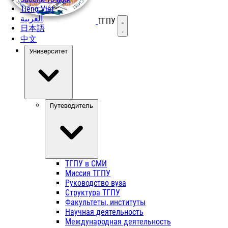
Tiếng Việt
العربية
ТГПУ
Открыть меню
日本語
中文
Университет
Путеводитель
ТГПУ в СМИ
Миссия ТГПУ
Руководство вуза
Структура ТГПУ
Факультеты, институты
Научная деятельность
Международная деятельность