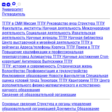
Университет
Путеводитель
ТГПУ в СМИ
Миссия ТГПУ
Руководство вуза
Структура ТГПУ
Факультеты, институты
Научная деятельность
Международная
деятельность
Социальная деятельность
Издательская
деятельность
Научные журналы ТГПУ
Научная библиотека
Центр выставочной и музейной деятельности
ТГПУ в
рейтингах
Адреса/телефоны
Корпуса ТГПУ
Прием в ТГПУ
Повышение квалификации и профессиональная
переподготовка
Аспирантура ТГПУ
Научные достижения
Стоп-
коррупция!
Антитеррор
Выпускники ТГПУ
ТГПУ: история и современность
Студенческая жизнь
Волонтёрство
Профориентация и трудоустройство
Инклюзивное образование
Новости факультетов
Специальная
оценка условий труда
Технопарк ТГПУ
Кванториум ТГПУ
Центр
дополнительного физико-математического и естественно-
научного образования
Сведения об образовательной организации
Основные сведения
Структура и органы управления
образовательной организацией
Документы
Образование