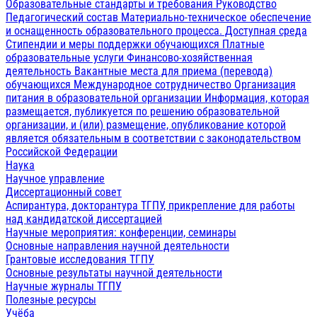
Образовательные стандарты и требования
Руководство
Педагогический состав
Материально-техническое обеспечение
и оснащенность образовательного процесса. Доступная среда
Стипендии и меры поддержки обучающихся
Платные
образовательные услуги
Финансово-хозяйственная
деятельность
Вакантные места для приема (перевода)
обучающихся
Международное сотрудничество
Организация
питания в образовательной организации
Информация, которая
размещается, публикуется по решению образовательной
организации, и (или) размещение, опубликование которой
является обязательным в соответствии с законодательством
Российской Федерации
Наука
Научное управление
Диссертационный совет
Аспирантура, докторантура ТГПУ, прикрепление для работы
над кандидатской диссертацией
Научные мероприятия: конференции, семинары
Основные направления научной деятельности
Грантовые исследования ТГПУ
Основные результаты научной деятельности
Научные журналы ТГПУ
Полезные ресурсы
Учёба