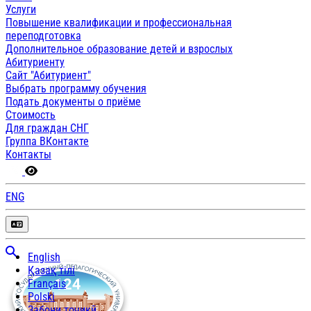
Услуги
Повышение квалификации и профессиональная
переподготовка
Дополнительное образование детей и взрослых
Абитуриенту
Сайт "Абитуриент"
Выбрать программу обучения
Подать документы о приёме
Стоимость
Для граждан СНГ
Группа ВКонтакте
Контакты
ENG
English
Қазақ тілі
Français
Polski
Забони тоҷикӣ