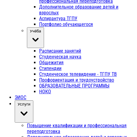
профессиональная переподготовка
Дополнительное образование детей и
взрослых
Аспирантура ТГПУ
Портфолио обучающегося
Учёба
Расписание занятий
Студенческая наука
Общежития
Стипендии
Студенческое телевидение - ТГПУ ТВ
Профориентация и трудоустройство
ОБРАЗОВАТЕЛЬНЫЕ ПРОГРАММЫ
НОКО
ЭИОС
Услуги
Повышение квалификации и профессиональная
переподготовка