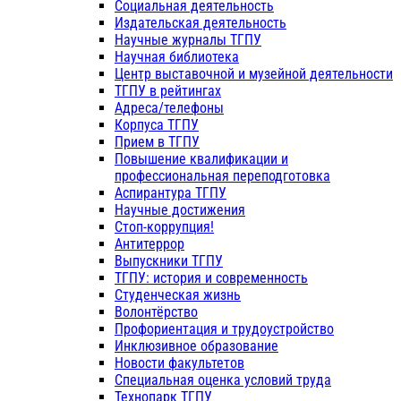
Социальная деятельность
Издательская деятельность
Научные журналы ТГПУ
Научная библиотека
Центр выставочной и музейной деятельности
ТГПУ в рейтингах
Адреса/телефоны
Корпуса ТГПУ
Прием в ТГПУ
Повышение квалификации и
профессиональная переподготовка
Аспирантура ТГПУ
Научные достижения
Стоп-коррупция!
Антитеррор
Выпускники ТГПУ
ТГПУ: история и современность
Студенческая жизнь
Волонтёрство
Профориентация и трудоустройство
Инклюзивное образование
Новости факультетов
Специальная оценка условий труда
Технопарк ТГПУ