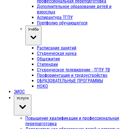
профессиональная переподготовка
Дополнительное образование детей и
взрослых
Аспирантура ТГПУ
Портфолио обучающегося
Учёба
Расписание занятий
Студенческая наука
Общежития
Стипендии
Студенческое телевидение - ТГПУ ТВ
Профориентация и трудоустройство
ОБРАЗОВАТЕЛЬНЫЕ ПРОГРАММЫ
НОКО
ЭИОС
Услуги
Повышение квалификации и профессиональная
переподготовка