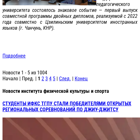
педагогического
университета состоялось знаковое событие — первый выпуск
совместной программы двойных дипломов, реализуемой с 2022
года совместно с Цзилиньским университетом иностранных
языков (г. Чанчунь, КНР).
Подробнее
Новости 1 - 5 из 1004
Начало | Пред. |
1
2
3
4
5
|
След.
|
Конец
Новости института физической культуры и спорта
СТУДЕНТЫ ИФКС ТГПУ СТАЛИ ПОБЕДИТЕЛЯМИ ОТКРЫТЫХ
РЕГИОНАЛЬНЫХ СОРЕВНОВАНИЙ ПО ДЖИУ-ДЖИТСУ