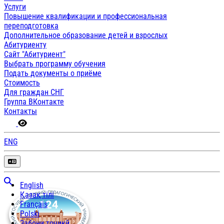
Услуги
Повышение квалификации и профессиональная
переподготовка
Дополнительное образование детей и взрослых
Абитуриенту
Сайт "Абитуриент"
Выбрать программу обучения
Подать документы о приёме
Стоимость
Для граждан СНГ
Группа ВКонтакте
Контакты
ENG
English
Қазақ тілі
Français
Polski
Забони тоҷикӣ