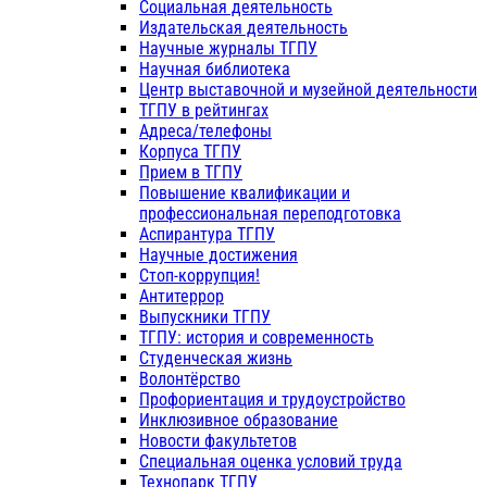
Социальная деятельность
Издательская деятельность
Научные журналы ТГПУ
Научная библиотека
Центр выставочной и музейной деятельности
ТГПУ в рейтингах
Адреса/телефоны
Корпуса ТГПУ
Прием в ТГПУ
Повышение квалификации и
профессиональная переподготовка
Аспирантура ТГПУ
Научные достижения
Стоп-коррупция!
Антитеррор
Выпускники ТГПУ
ТГПУ: история и современность
Студенческая жизнь
Волонтёрство
Профориентация и трудоустройство
Инклюзивное образование
Новости факультетов
Специальная оценка условий труда
Технопарк ТГПУ