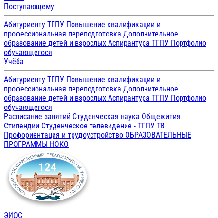
Поступающему
Абитуриенту ТГПУ
Повышение квалификации и
профессиональная переподготовка
Дополнительное
образование детей и взрослых
Аспирантура ТГПУ
Портфолио
обучающегося
Учёба
Абитуриенту ТГПУ
Повышение квалификации и
профессиональная переподготовка
Дополнительное
образование детей и взрослых
Аспирантура ТГПУ
Портфолио
обучающегося
Расписание занятий
Студенческая наука
Общежития
Стипендии
Студенческое телевидение - ТГПУ ТВ
Профориентация и трудоустройство
ОБРАЗОВАТЕЛЬНЫЕ
ПРОГРАММЫ
НОКО
ЭИОС