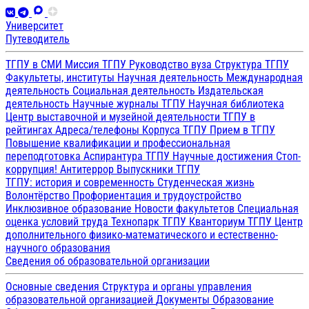
Университет
Путеводитель
ТГПУ в СМИ
Миссия ТГПУ
Руководство вуза
Структура ТГПУ
Факультеты, институты
Научная деятельность
Международная
деятельность
Социальная деятельность
Издательская
деятельность
Научные журналы ТГПУ
Научная библиотека
Центр выставочной и музейной деятельности
ТГПУ в
рейтингах
Адреса/телефоны
Корпуса ТГПУ
Прием в ТГПУ
Повышение квалификации и профессиональная
переподготовка
Аспирантура ТГПУ
Научные достижения
Стоп-
коррупция!
Антитеррор
Выпускники ТГПУ
ТГПУ: история и современность
Студенческая жизнь
Волонтёрство
Профориентация и трудоустройство
Инклюзивное образование
Новости факультетов
Специальная
оценка условий труда
Технопарк ТГПУ
Кванториум ТГПУ
Центр
дополнительного физико-математического и естественно-
научного образования
Сведения об образовательной организации
Основные сведения
Структура и органы управления
образовательной организацией
Документы
Образование