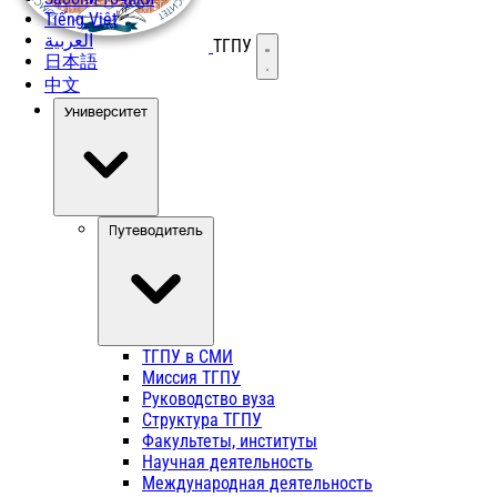
Tiếng Việt
العربية
ТГПУ
Открыть меню
日本語
中文
Университет
Путеводитель
ТГПУ в СМИ
Миссия ТГПУ
Руководство вуза
Структура ТГПУ
Факультеты, институты
Научная деятельность
Международная деятельность