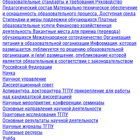
Образовательные стандарты и требования
Руководство
Педагогический состав
Материально-техническое обеспечение
и оснащенность образовательного процесса. Доступная среда
Стипендии и меры поддержки обучающихся
Платные
образовательные услуги
Финансово-хозяйственная
деятельность
Вакантные места для приема (перевода)
обучающихся
Международное сотрудничество
Организация
питания в образовательной организации
Информация, которая
размещается, публикуется по решению образовательной
организации, и (или) размещение, опубликование которой
является обязательным в соответствии с законодательством
Российской Федерации
Наука
Научное управление
Диссертационный совет
Аспирантура, докторантура ТГПУ, прикрепление для работы
над кандидатской диссертацией
Научные мероприятия: конференции, семинары
Основные направления научной деятельности
Грантовые исследования ТГПУ
Основные результаты научной деятельности
Научные журналы ТГПУ
Полезные ресурсы
Учёба