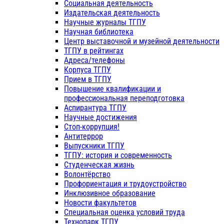
Социальная деятельность
Издательская деятельность
Научные журналы ТГПУ
Научная библиотека
Центр выставочной и музейной деятельности
ТГПУ в рейтингах
Адреса/телефоны
Корпуса ТГПУ
Прием в ТГПУ
Повышение квалификации и
профессиональная переподготовка
Аспирантура ТГПУ
Научные достижения
Стоп-коррупция!
Антитеррор
Выпускники ТГПУ
ТГПУ: история и современность
Студенческая жизнь
Волонтёрство
Профориентация и трудоустройство
Инклюзивное образование
Новости факультетов
Специальная оценка условий труда
Технопарк ТГПУ