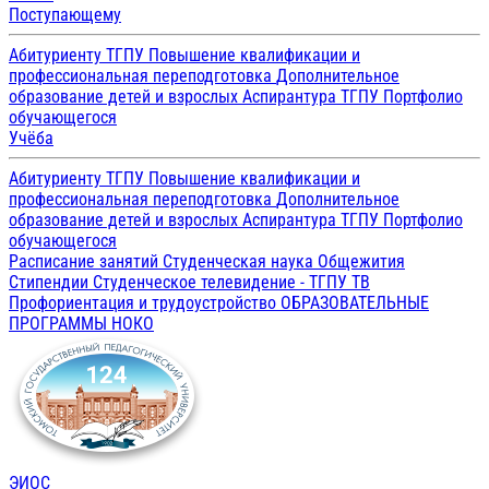
Поступающему
Абитуриенту ТГПУ
Повышение квалификации и
профессиональная переподготовка
Дополнительное
образование детей и взрослых
Аспирантура ТГПУ
Портфолио
обучающегося
Учёба
Абитуриенту ТГПУ
Повышение квалификации и
профессиональная переподготовка
Дополнительное
образование детей и взрослых
Аспирантура ТГПУ
Портфолио
обучающегося
Расписание занятий
Студенческая наука
Общежития
Стипендии
Студенческое телевидение - ТГПУ ТВ
Профориентация и трудоустройство
ОБРАЗОВАТЕЛЬНЫЕ
ПРОГРАММЫ
НОКО
ЭИОС