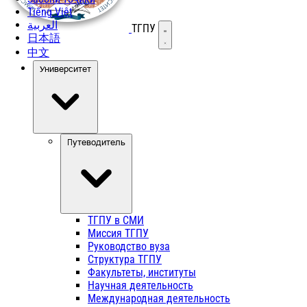
Tiếng Việt
العربية
ТГПУ
Открыть меню
日本語
中文
Университет
Путеводитель
ТГПУ в СМИ
Миссия ТГПУ
Руководство вуза
Структура ТГПУ
Факультеты, институты
Научная деятельность
Международная деятельность