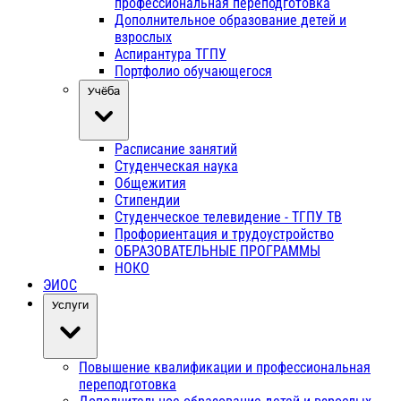
профессиональная переподготовка
Дополнительное образование детей и
взрослых
Аспирантура ТГПУ
Портфолио обучающегося
Учёба
Расписание занятий
Студенческая наука
Общежития
Стипендии
Студенческое телевидение - ТГПУ ТВ
Профориентация и трудоустройство
ОБРАЗОВАТЕЛЬНЫЕ ПРОГРАММЫ
НОКО
ЭИОС
Услуги
Повышение квалификации и профессиональная
переподготовка