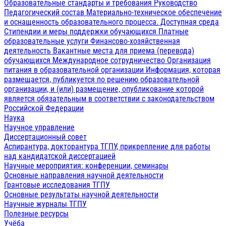
Образовательные стандарты и требования
Руководство
Педагогический состав
Материально-техническое обеспечение
и оснащенность образовательного процесса. Доступная среда
Стипендии и меры поддержки обучающихся
Платные
образовательные услуги
Финансово-хозяйственная
деятельность
Вакантные места для приема (перевода)
обучающихся
Международное сотрудничество
Организация
питания в образовательной организации
Информация, которая
размещается, публикуется по решению образовательной
организации, и (или) размещение, опубликование которой
является обязательным в соответствии с законодательством
Российской Федерации
Наука
Научное управление
Диссертационный совет
Аспирантура, докторантура ТГПУ, прикрепление для работы
над кандидатской диссертацией
Научные мероприятия: конференции, семинары
Основные направления научной деятельности
Грантовые исследования ТГПУ
Основные результаты научной деятельности
Научные журналы ТГПУ
Полезные ресурсы
Учёба