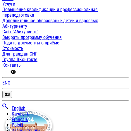
Услуги
Повышение квалификации и профессиональная
переподготовка
Дополнительное образование детей и взрослых
Абитуриенту
Сайт "Абитуриент"
Выбрать программу обучения
Подать документы о приёме
Стоимость
Для граждан СНГ
Группа ВКонтакте
Контакты
ENG
English
Қазақ тілі
Français
Polski
Забони тоҷикӣ