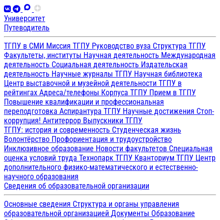
Университет
Путеводитель
ТГПУ в СМИ
Миссия ТГПУ
Руководство вуза
Структура ТГПУ
Факультеты, институты
Научная деятельность
Международная
деятельность
Социальная деятельность
Издательская
деятельность
Научные журналы ТГПУ
Научная библиотека
Центр выставочной и музейной деятельности
ТГПУ в
рейтингах
Адреса/телефоны
Корпуса ТГПУ
Прием в ТГПУ
Повышение квалификации и профессиональная
переподготовка
Аспирантура ТГПУ
Научные достижения
Стоп-
коррупция!
Антитеррор
Выпускники ТГПУ
ТГПУ: история и современность
Студенческая жизнь
Волонтёрство
Профориентация и трудоустройство
Инклюзивное образование
Новости факультетов
Специальная
оценка условий труда
Технопарк ТГПУ
Кванториум ТГПУ
Центр
дополнительного физико-математического и естественно-
научного образования
Сведения об образовательной организации
Основные сведения
Структура и органы управления
образовательной организацией
Документы
Образование