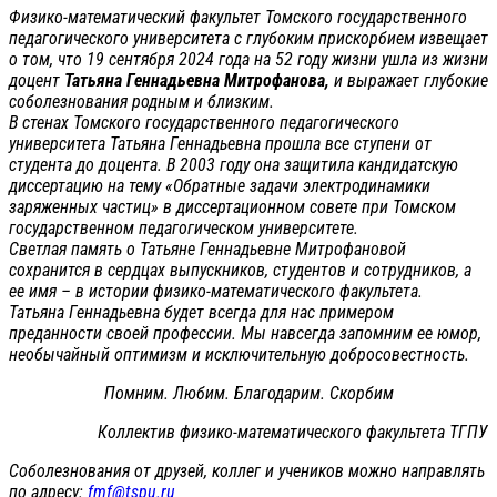
Физико-математический факультет Томского государственного
педагогического университета с глубоким прискорбием извещает
о том, что 19 сентября 2024 года на 52 году жизни ушла из жизни
доцент
Татьяна Геннадьевна Митрофанова,
и выражает глубокие
соболезнования родным и близким.
В стенах Томского государственного педагогического
университета Татьяна Геннадьевна прошла все ступени от
студента до доцента. В 2003 году она защитила кандидатскую
диссертацию на тему «Обратные задачи электродинамики
заряженных частиц» в диссертационном совете при Томском
государственном педагогическом университете.
Светлая память о Татьяне Геннадьевне Митрофановой
сохранится в сердцах выпускников, студентов и сотрудников, а
ее имя – в истории физико-математического факультета.
Татьяна Геннадьевна будет всегда для нас примером
преданности своей профессии. Мы навсегда запомним ее юмор,
необычайный оптимизм и исключительную добросовестность.
Помним. Любим. Благодарим. Скорбим
Коллектив физико-математического факультета ТГПУ
Соболезнования от друзей, коллег и учеников можно направлять
по адресу:
fmf@tspu.ru