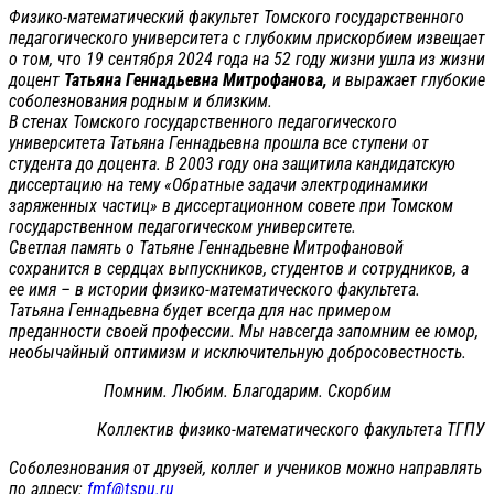
Физико-математический факультет Томского государственного
педагогического университета с глубоким прискорбием извещает
о том, что 19 сентября 2024 года на 52 году жизни ушла из жизни
доцент
Татьяна Геннадьевна Митрофанова,
и выражает глубокие
соболезнования родным и близким.
В стенах Томского государственного педагогического
университета Татьяна Геннадьевна прошла все ступени от
студента до доцента. В 2003 году она защитила кандидатскую
диссертацию на тему «Обратные задачи электродинамики
заряженных частиц» в диссертационном совете при Томском
государственном педагогическом университете.
Светлая память о Татьяне Геннадьевне Митрофановой
сохранится в сердцах выпускников, студентов и сотрудников, а
ее имя – в истории физико-математического факультета.
Татьяна Геннадьевна будет всегда для нас примером
преданности своей профессии. Мы навсегда запомним ее юмор,
необычайный оптимизм и исключительную добросовестность.
Помним. Любим. Благодарим. Скорбим
Коллектив физико-математического факультета ТГПУ
Соболезнования от друзей, коллег и учеников можно направлять
по адресу:
fmf@tspu.ru