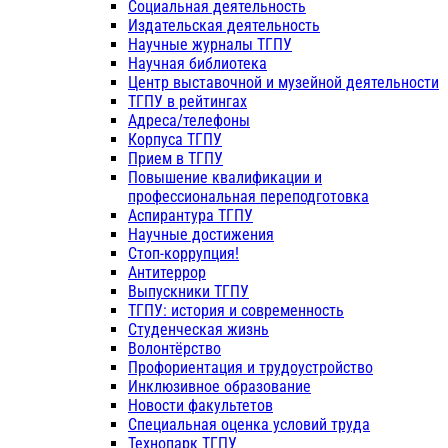
Социальная деятельность
Издательская деятельность
Научные журналы ТГПУ
Научная библиотека
Центр выставочной и музейной деятельности
ТГПУ в рейтингах
Адреса/телефоны
Корпуса ТГПУ
Прием в ТГПУ
Повышение квалификации и
профессиональная переподготовка
Аспирантура ТГПУ
Научные достижения
Стоп-коррупция!
Антитеррор
Выпускники ТГПУ
ТГПУ: история и современность
Студенческая жизнь
Волонтёрство
Профориентация и трудоустройство
Инклюзивное образование
Новости факультетов
Специальная оценка условий труда
Технопарк ТГПУ