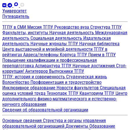
Университет
Путеводитель
ТГПУ в СМИ
Миссия ТГПУ
Руководство вуза
Структура ТГПУ
Факультеты, институты
Научная деятельность
Международная
деятельность
Социальная деятельность
Издательская
деятельность
Научные журналы ТГПУ
Научная библиотека
Центр выставочной и музейной деятельности
ТГПУ в
рейтингах
Адреса/телефоны
Корпуса ТГПУ
Прием в ТГПУ
Повышение квалификации и профессиональная
переподготовка
Аспирантура ТГПУ
Научные достижения
Стоп-
коррупция!
Антитеррор
Выпускники ТГПУ
ТГПУ: история и современность
Студенческая жизнь
Волонтёрство
Профориентация и трудоустройство
Инклюзивное образование
Новости факультетов
Специальная
оценка условий труда
Технопарк ТГПУ
Кванториум ТГПУ
Центр
дополнительного физико-математического и естественно-
научного образования
Сведения об образовательной организации
Основные сведения
Структура и органы управления
образовательной организацией
Документы
Образование