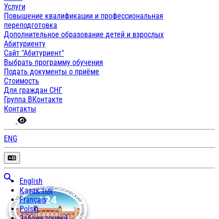
Услуги
Повышение квалификации и профессиональная
переподготовка
Дополнительное образование детей и взрослых
Абитуриенту
Сайт "Абитуриент"
Выбрать программу обучения
Подать документы о приёме
Стоимость
Для граждан СНГ
Группа ВКонтакте
Контакты
ENG
English
Қазақ тілі
Français
Polski
Забони тоҷикӣ