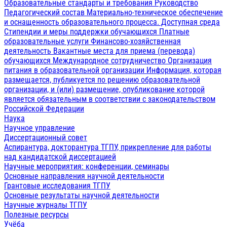
Образовательные стандарты и требования
Руководство
Педагогический состав
Материально-техническое обеспечение
и оснащенность образовательного процесса. Доступная среда
Стипендии и меры поддержки обучающихся
Платные
образовательные услуги
Финансово-хозяйственная
деятельность
Вакантные места для приема (перевода)
обучающихся
Международное сотрудничество
Организация
питания в образовательной организации
Информация, которая
размещается, публикуется по решению образовательной
организации, и (или) размещение, опубликование которой
является обязательным в соответствии с законодательством
Российской Федерации
Наука
Научное управление
Диссертационный совет
Аспирантура, докторантура ТГПУ, прикрепление для работы
над кандидатской диссертацией
Научные мероприятия: конференции, семинары
Основные направления научной деятельности
Грантовые исследования ТГПУ
Основные результаты научной деятельности
Научные журналы ТГПУ
Полезные ресурсы
Учёба