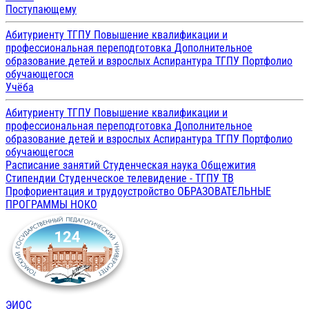
Поступающему
Абитуриенту ТГПУ
Повышение квалификации и
профессиональная переподготовка
Дополнительное
образование детей и взрослых
Аспирантура ТГПУ
Портфолио
обучающегося
Учёба
Абитуриенту ТГПУ
Повышение квалификации и
профессиональная переподготовка
Дополнительное
образование детей и взрослых
Аспирантура ТГПУ
Портфолио
обучающегося
Расписание занятий
Студенческая наука
Общежития
Стипендии
Студенческое телевидение - ТГПУ ТВ
Профориентация и трудоустройство
ОБРАЗОВАТЕЛЬНЫЕ
ПРОГРАММЫ
НОКО
ЭИОС