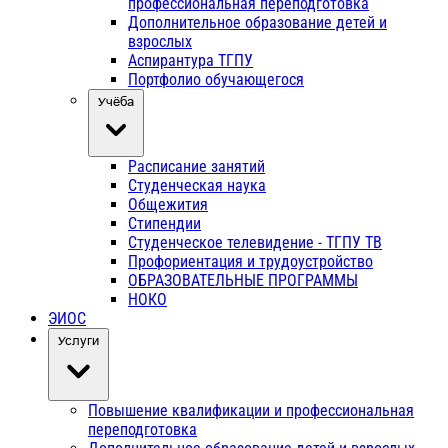
профессиональная переподготовка
Дополнительное образование детей и
взрослых
Аспирантура ТГПУ
Портфолио обучающегося
Учёба
Расписание занятий
Студенческая наука
Общежития
Стипендии
Студенческое телевидение - ТГПУ ТВ
Профориентация и трудоустройство
ОБРАЗОВАТЕЛЬНЫЕ ПРОГРАММЫ
НОКО
ЭИОС
Услуги
Повышение квалификации и профессиональная
переподготовка