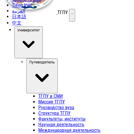
Tiếng Việt
العربية
ТГПУ
Открыть меню
日本語
中文
Университет
Путеводитель
ТГПУ в СМИ
Миссия ТГПУ
Руководство вуза
Структура ТГПУ
Факультеты, институты
Научная деятельность
Международная деятельность