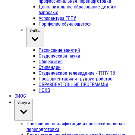
профессиональная переподготовка
Дополнительное образование детей и
взрослых
Аспирантура ТГПУ
Портфолио обучающегося
Учёба
Расписание занятий
Студенческая наука
Общежития
Стипендии
Студенческое телевидение - ТГПУ ТВ
Профориентация и трудоустройство
ОБРАЗОВАТЕЛЬНЫЕ ПРОГРАММЫ
НОКО
ЭИОС
Услуги
Повышение квалификации и профессиональная
переподготовка