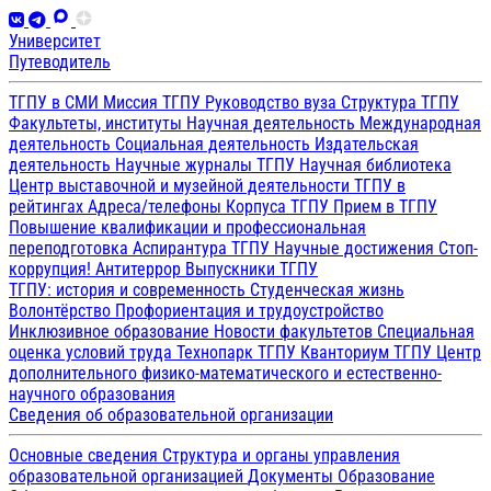
Университет
Путеводитель
ТГПУ в СМИ
Миссия ТГПУ
Руководство вуза
Структура ТГПУ
Факультеты, институты
Научная деятельность
Международная
деятельность
Социальная деятельность
Издательская
деятельность
Научные журналы ТГПУ
Научная библиотека
Центр выставочной и музейной деятельности
ТГПУ в
рейтингах
Адреса/телефоны
Корпуса ТГПУ
Прием в ТГПУ
Повышение квалификации и профессиональная
переподготовка
Аспирантура ТГПУ
Научные достижения
Стоп-
коррупция!
Антитеррор
Выпускники ТГПУ
ТГПУ: история и современность
Студенческая жизнь
Волонтёрство
Профориентация и трудоустройство
Инклюзивное образование
Новости факультетов
Специальная
оценка условий труда
Технопарк ТГПУ
Кванториум ТГПУ
Центр
дополнительного физико-математического и естественно-
научного образования
Сведения об образовательной организации
Основные сведения
Структура и органы управления
образовательной организацией
Документы
Образование