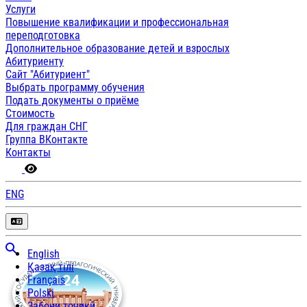
Услуги
Повышение квалификации и профессиональная
переподготовка
Дополнительное образование детей и взрослых
Абитуриенту
Сайт "Абитуриент"
Выбрать программу обучения
Подать документы о приёме
Стоимость
Для граждан СНГ
Группа ВКонтакте
Контакты
ENG
English
Қазақ тілі
Français
Polski
Забони тоҷикӣ