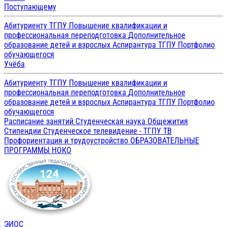
Поступающему
Абитуриенту ТГПУ
Повышение квалификации и
профессиональная переподготовка
Дополнительное
образование детей и взрослых
Аспирантура ТГПУ
Портфолио
обучающегося
Учёба
Абитуриенту ТГПУ
Повышение квалификации и
профессиональная переподготовка
Дополнительное
образование детей и взрослых
Аспирантура ТГПУ
Портфолио
обучающегося
Расписание занятий
Студенческая наука
Общежития
Стипендии
Студенческое телевидение - ТГПУ ТВ
Профориентация и трудоустройство
ОБРАЗОВАТЕЛЬНЫЕ
ПРОГРАММЫ
НОКО
ЭИОС