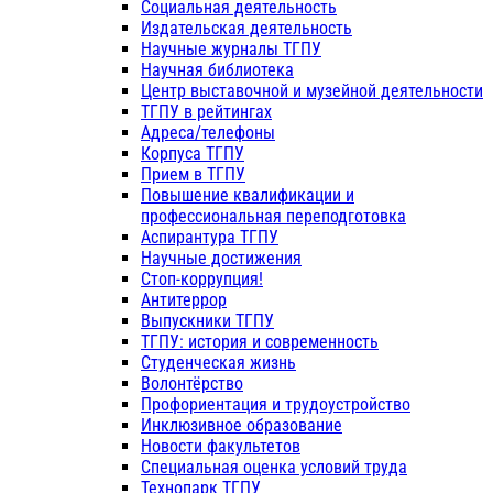
Социальная деятельность
Издательская деятельность
Научные журналы ТГПУ
Научная библиотека
Центр выставочной и музейной деятельности
ТГПУ в рейтингах
Адреса/телефоны
Корпуса ТГПУ
Прием в ТГПУ
Повышение квалификации и
профессиональная переподготовка
Аспирантура ТГПУ
Научные достижения
Стоп-коррупция!
Антитеррор
Выпускники ТГПУ
ТГПУ: история и современность
Студенческая жизнь
Волонтёрство
Профориентация и трудоустройство
Инклюзивное образование
Новости факультетов
Специальная оценка условий труда
Технопарк ТГПУ