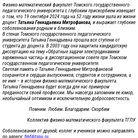
Физико-математический факультет Томского государственного
педагогического университета с глубоким прискорбием извещает
о том, что 19 сентября 2024 года на 52 году жизни ушла из жизни
доцент
Татьяна Геннадьевна Митрофанова,
и выражает глубокие
соболезнования родным и близким.
В стенах Томского государственного педагогического
университета Татьяна Геннадьевна прошла все ступени от
студента до доцента. В 2003 году она защитила кандидатскую
диссертацию на тему «Обратные задачи электродинамики
заряженных частиц» в диссертационном совете при Томском
государственном педагогическом университете.
Светлая память о Татьяне Геннадьевне Митрофановой
сохранится в сердцах выпускников, студентов и сотрудников, а
ее имя – в истории физико-математического факультета.
Татьяна Геннадьевна будет всегда для нас примером
преданности своей профессии. Мы навсегда запомним ее юмор,
необычайный оптимизм и исключительную добросовестность.
Помним. Любим. Благодарим. Скорбим
Коллектив физико-математического факультета ТГПУ
Соболезнования от друзей, коллег и учеников можно направлять
по адресу:
fmf@tspu.ru