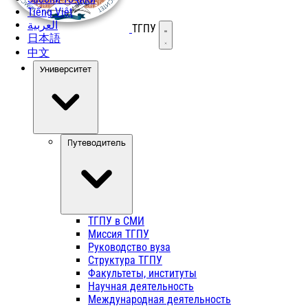
Tiếng Việt
العربية
ТГПУ
Открыть меню
日本語
中文
Университет
Путеводитель
ТГПУ в СМИ
Миссия ТГПУ
Руководство вуза
Структура ТГПУ
Факультеты, институты
Научная деятельность
Международная деятельность