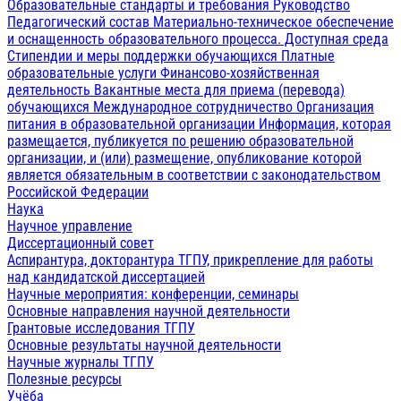
Образовательные стандарты и требования
Руководство
Педагогический состав
Материально-техническое обеспечение
и оснащенность образовательного процесса. Доступная среда
Стипендии и меры поддержки обучающихся
Платные
образовательные услуги
Финансово-хозяйственная
деятельность
Вакантные места для приема (перевода)
обучающихся
Международное сотрудничество
Организация
питания в образовательной организации
Информация, которая
размещается, публикуется по решению образовательной
организации, и (или) размещение, опубликование которой
является обязательным в соответствии с законодательством
Российской Федерации
Наука
Научное управление
Диссертационный совет
Аспирантура, докторантура ТГПУ, прикрепление для работы
над кандидатской диссертацией
Научные мероприятия: конференции, семинары
Основные направления научной деятельности
Грантовые исследования ТГПУ
Основные результаты научной деятельности
Научные журналы ТГПУ
Полезные ресурсы
Учёба