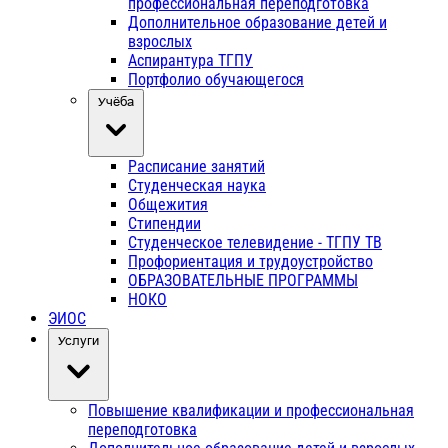
профессиональная переподготовка
Дополнительное образование детей и
взрослых
Аспирантура ТГПУ
Портфолио обучающегося
Учёба
Расписание занятий
Студенческая наука
Общежития
Стипендии
Студенческое телевидение - ТГПУ ТВ
Профориентация и трудоустройство
ОБРАЗОВАТЕЛЬНЫЕ ПРОГРАММЫ
НОКО
ЭИОС
Услуги
Повышение квалификации и профессиональная
переподготовка