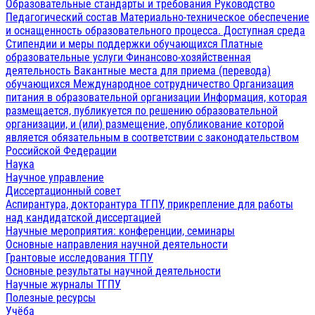
Образовательные стандарты и требования
Руководство
Педагогический состав
Материально-техническое обеспечение
и оснащенность образовательного процесса. Доступная среда
Стипендии и меры поддержки обучающихся
Платные
образовательные услуги
Финансово-хозяйственная
деятельность
Вакантные места для приема (перевода)
обучающихся
Международное сотрудничество
Организация
питания в образовательной организации
Информация, которая
размещается, публикуется по решению образовательной
организации, и (или) размещение, опубликование которой
является обязательным в соответствии с законодательством
Российской Федерации
Наука
Научное управление
Диссертационный совет
Аспирантура, докторантура ТГПУ, прикрепление для работы
над кандидатской диссертацией
Научные мероприятия: конференции, семинары
Основные направления научной деятельности
Грантовые исследования ТГПУ
Основные результаты научной деятельности
Научные журналы ТГПУ
Полезные ресурсы
Учёба