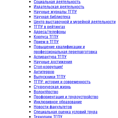
Социальная деятельность
Издательская деятельность
Научные журналы ТГПУ
Научная библиотека
Центр выставочной и музейной деятельности
ТГПУ в рейтингах
Адреса/телефоны
Корпуса ТГПУ
Прием в ТГПУ
Повышение квалификации и
профессиональная переподготовка
Аспирантура ТГПУ
Научные достижения
Стоп-коррупция!
Антитеррор
Выпускники ТГПУ
ТГПУ: история и современность
Студенческая жизнь
Волонтёрство
Профориентация и трудоустройство
Инклюзивное образование
Новости факультетов
Специальная оценка условий труда
Технопарк ТГПУ