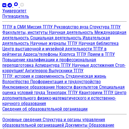
Университет
Путеводитель
ТГПУ в СМИ
Миссия ТГПУ
Руководство вуза
Структура ТГПУ
Факультеты, институты
Научная деятельность
Международная
деятельность
Социальная деятельность
Издательская
деятельность
Научные журналы ТГПУ
Научная библиотека
Центр выставочной и музейной деятельности
ТГПУ в
рейтингах
Адреса/телефоны
Корпуса ТГПУ
Прием в ТГПУ
Повышение квалификации и профессиональная
переподготовка
Аспирантура ТГПУ
Научные достижения
Стоп-
коррупция!
Антитеррор
Выпускники ТГПУ
ТГПУ: история и современность
Студенческая жизнь
Волонтёрство
Профориентация и трудоустройство
Инклюзивное образование
Новости факультетов
Специальная
оценка условий труда
Технопарк ТГПУ
Кванториум ТГПУ
Центр
дополнительного физико-математического и естественно-
научного образования
Сведения об образовательной организации
Основные сведения
Структура и органы управления
образовательной организацией
Документы
Образование