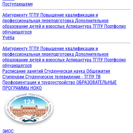
Поступающему
Абитуриенту ТГПУ
Повышение квалификации и
профессиональная переподготовка
Дополнительное
образование детей и взрослых
Аспирантура ТГПУ
Портфолио
обучающегося
Учёба
Абитуриенту ТГПУ
Повышение квалификации и
профессиональная переподготовка
Дополнительное
образование детей и взрослых
Аспирантура ТГПУ
Портфолио
обучающегося
Расписание занятий
Студенческая наука
Общежития
Стипендии
Студенческое телевидение - ТГПУ ТВ
Профориентация и трудоустройство
ОБРАЗОВАТЕЛЬНЫЕ
ПРОГРАММЫ
НОКО
ЭИОС