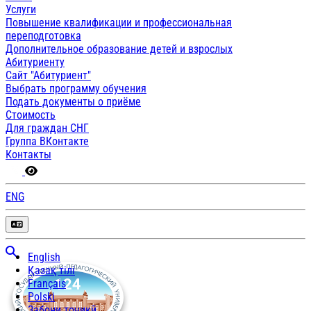
Услуги
Повышение квалификации и профессиональная
переподготовка
Дополнительное образование детей и взрослых
Абитуриенту
Сайт "Абитуриент"
Выбрать программу обучения
Подать документы о приёме
Стоимость
Для граждан СНГ
Группа ВКонтакте
Контакты
ENG
English
Қазақ тілі
Français
Polski
Забони тоҷикӣ