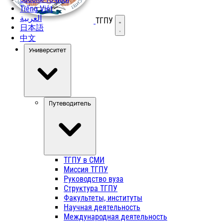
Tiếng Việt
العربية
ТГПУ
Открыть меню
日本語
中文
Университет
Путеводитель
ТГПУ в СМИ
Миссия ТГПУ
Руководство вуза
Структура ТГПУ
Факультеты, институты
Научная деятельность
Международная деятельность