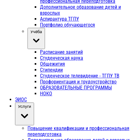
профессиональная переподготовка
Дополнительное образование детей и
взрослых
Аспирантура ТГПУ
Портфолио обучающегося
Учёба
Расписание занятий
Студенческая наука
Общежития
Стипендии
Студенческое телевидение - ТГПУ ТВ
Профориентация и трудоустройство
ОБРАЗОВАТЕЛЬНЫЕ ПРОГРАММЫ
НОКО
ЭИОС
Услуги
Повышение квалификации и профессиональная
переподготовка