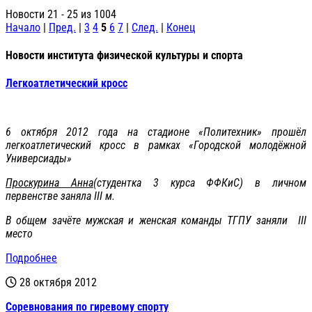
Новости 21 - 25 из 1004
Начало
|
Пред.
|
3
4
5
6
7
|
След.
|
Конец
Новости института физической культуры и спорта
Легкоатлетический кросс
6 октября 2012 года на стадионе «Политехник» прошёл
легкоатлетический кросс в рамках «Городской молодёжной
Универсиады»
Проскурина Анна
(студентка 3 курса ФФКиС) в личном
первенстве заняла III м.
В общем зачёте мужская и женская команды ТГПУ заняли III
место
Подробнее
28 октября 2012
Соревнования по гиревому спорту