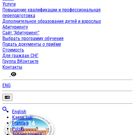
Услуги
Повышение квалификации и профессиональная
переподготовка
Дополнительное образование детей и взрослых
Абитуриенту
Сайт "Абитуриент"
Выбрать программу обучения
Подать документы о приёме
Стоимость
Для граждан СНГ
Группа ВКонтакте
Контакты
ENG
English
Қазақ тілі
Français
Polski
Забони тоҷикӣ