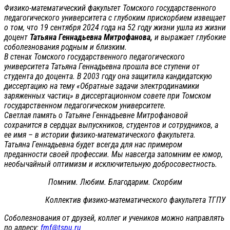
Физико-математический факультет Томского государственного
педагогического университета с глубоким прискорбием извещает
о том, что 19 сентября 2024 года на 52 году жизни ушла из жизни
доцент
Татьяна Геннадьевна Митрофанова,
и выражает глубокие
соболезнования родным и близким.
В стенах Томского государственного педагогического
университета Татьяна Геннадьевна прошла все ступени от
студента до доцента. В 2003 году она защитила кандидатскую
диссертацию на тему «Обратные задачи электродинамики
заряженных частиц» в диссертационном совете при Томском
государственном педагогическом университете.
Светлая память о Татьяне Геннадьевне Митрофановой
сохранится в сердцах выпускников, студентов и сотрудников, а
ее имя – в истории физико-математического факультета.
Татьяна Геннадьевна будет всегда для нас примером
преданности своей профессии. Мы навсегда запомним ее юмор,
необычайный оптимизм и исключительную добросовестность.
Помним. Любим. Благодарим. Скорбим
Коллектив физико-математического факультета ТГПУ
Соболезнования от друзей, коллег и учеников можно направлять
по адресу:
fmf@tspu.ru