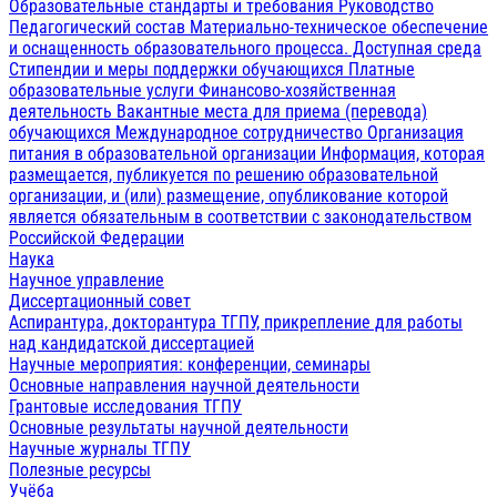
Образовательные стандарты и требования
Руководство
Педагогический состав
Материально-техническое обеспечение
и оснащенность образовательного процесса. Доступная среда
Стипендии и меры поддержки обучающихся
Платные
образовательные услуги
Финансово-хозяйственная
деятельность
Вакантные места для приема (перевода)
обучающихся
Международное сотрудничество
Организация
питания в образовательной организации
Информация, которая
размещается, публикуется по решению образовательной
организации, и (или) размещение, опубликование которой
является обязательным в соответствии с законодательством
Российской Федерации
Наука
Научное управление
Диссертационный совет
Аспирантура, докторантура ТГПУ, прикрепление для работы
над кандидатской диссертацией
Научные мероприятия: конференции, семинары
Основные направления научной деятельности
Грантовые исследования ТГПУ
Основные результаты научной деятельности
Научные журналы ТГПУ
Полезные ресурсы
Учёба