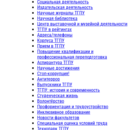
Социальная деятельность
Издательская деятельность
Научные журналы ТГПУ
Научная библиотека
Центр выставочной и музейной деятельности
ТГПУ в рейтингах
Адреса/телефоны
Корпуса ТГПУ
Прием в ТГПУ
Повышение квалификации и
профессиональная переподготовка
Аспирантура ТГПУ
Научные достижения
Стоп-коррупция!
Антитеррор
Выпускники ТГПУ
ТГПУ: история и современность
Студенческая жизнь
Волонтёрство
Профориентация и трудоустройство
Инклюзивное образование
Новости факультетов
Специальная оценка условий труда
Технопарк ТГПУ