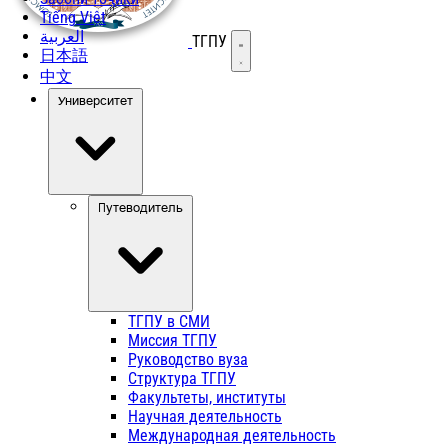
Tiếng Việt
العربية
ТГПУ
Открыть меню
日本語
中文
Университет
Путеводитель
ТГПУ в СМИ
Миссия ТГПУ
Руководство вуза
Структура ТГПУ
Факультеты, институты
Научная деятельность
Международная деятельность