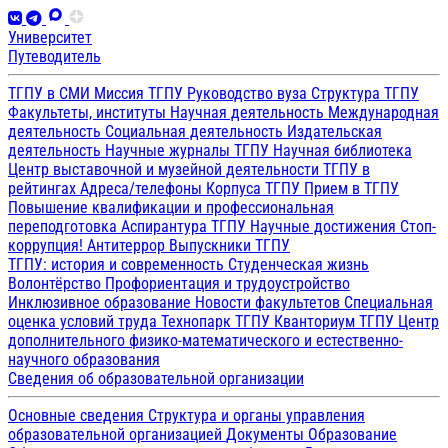
Университет
Путеводитель
ТГПУ в СМИ
Миссия ТГПУ
Руководство вуза
Структура ТГПУ
Факультеты, институты
Научная деятельность
Международная
деятельность
Социальная деятельность
Издательская
деятельность
Научные журналы ТГПУ
Научная библиотека
Центр выставочной и музейной деятельности
ТГПУ в
рейтингах
Адреса/телефоны
Корпуса ТГПУ
Прием в ТГПУ
Повышение квалификации и профессиональная
переподготовка
Аспирантура ТГПУ
Научные достижения
Стоп-
коррупция!
Антитеррор
Выпускники ТГПУ
ТГПУ: история и современность
Студенческая жизнь
Волонтёрство
Профориентация и трудоустройство
Инклюзивное образование
Новости факультетов
Специальная
оценка условий труда
Технопарк ТГПУ
Кванториум ТГПУ
Центр
дополнительного физико-математического и естественно-
научного образования
Сведения об образовательной организации
Основные сведения
Структура и органы управления
образовательной организацией
Документы
Образование