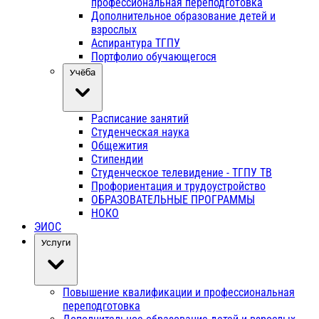
профессиональная переподготовка
Дополнительное образование детей и
взрослых
Аспирантура ТГПУ
Портфолио обучающегося
Учёба
Расписание занятий
Студенческая наука
Общежития
Стипендии
Студенческое телевидение - ТГПУ ТВ
Профориентация и трудоустройство
ОБРАЗОВАТЕЛЬНЫЕ ПРОГРАММЫ
НОКО
ЭИОС
Услуги
Повышение квалификации и профессиональная
переподготовка