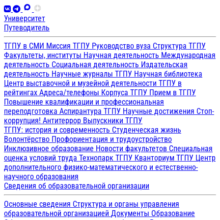
Университет
Путеводитель
ТГПУ в СМИ
Миссия ТГПУ
Руководство вуза
Структура ТГПУ
Факультеты, институты
Научная деятельность
Международная
деятельность
Социальная деятельность
Издательская
деятельность
Научные журналы ТГПУ
Научная библиотека
Центр выставочной и музейной деятельности
ТГПУ в
рейтингах
Адреса/телефоны
Корпуса ТГПУ
Прием в ТГПУ
Повышение квалификации и профессиональная
переподготовка
Аспирантура ТГПУ
Научные достижения
Стоп-
коррупция!
Антитеррор
Выпускники ТГПУ
ТГПУ: история и современность
Студенческая жизнь
Волонтёрство
Профориентация и трудоустройство
Инклюзивное образование
Новости факультетов
Специальная
оценка условий труда
Технопарк ТГПУ
Кванториум ТГПУ
Центр
дополнительного физико-математического и естественно-
научного образования
Сведения об образовательной организации
Основные сведения
Структура и органы управления
образовательной организацией
Документы
Образование