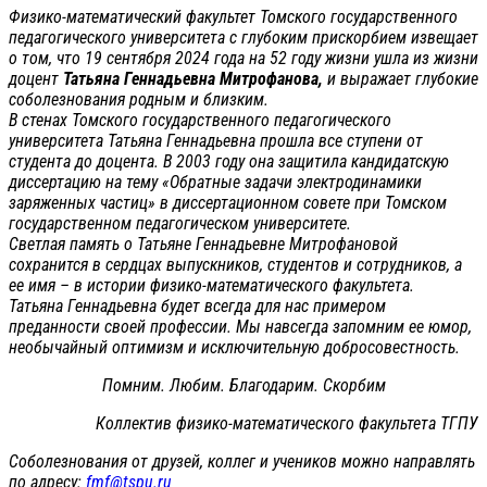
Физико-математический факультет Томского государственного
педагогического университета с глубоким прискорбием извещает
о том, что 19 сентября 2024 года на 52 году жизни ушла из жизни
доцент
Татьяна Геннадьевна Митрофанова,
и выражает глубокие
соболезнования родным и близким.
В стенах Томского государственного педагогического
университета Татьяна Геннадьевна прошла все ступени от
студента до доцента. В 2003 году она защитила кандидатскую
диссертацию на тему «Обратные задачи электродинамики
заряженных частиц» в диссертационном совете при Томском
государственном педагогическом университете.
Светлая память о Татьяне Геннадьевне Митрофановой
сохранится в сердцах выпускников, студентов и сотрудников, а
ее имя – в истории физико-математического факультета.
Татьяна Геннадьевна будет всегда для нас примером
преданности своей профессии. Мы навсегда запомним ее юмор,
необычайный оптимизм и исключительную добросовестность.
Помним. Любим. Благодарим. Скорбим
Коллектив физико-математического факультета ТГПУ
Соболезнования от друзей, коллег и учеников можно направлять
по адресу:
fmf@tspu.ru