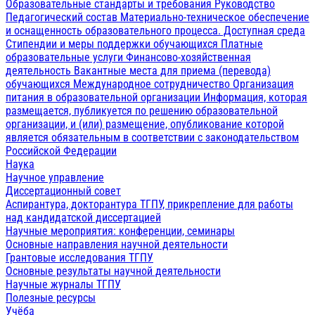
Образовательные стандарты и требования
Руководство
Педагогический состав
Материально-техническое обеспечение
и оснащенность образовательного процесса. Доступная среда
Стипендии и меры поддержки обучающихся
Платные
образовательные услуги
Финансово-хозяйственная
деятельность
Вакантные места для приема (перевода)
обучающихся
Международное сотрудничество
Организация
питания в образовательной организации
Информация, которая
размещается, публикуется по решению образовательной
организации, и (или) размещение, опубликование которой
является обязательным в соответствии с законодательством
Российской Федерации
Наука
Научное управление
Диссертационный совет
Аспирантура, докторантура ТГПУ, прикрепление для работы
над кандидатской диссертацией
Научные мероприятия: конференции, семинары
Основные направления научной деятельности
Грантовые исследования ТГПУ
Основные результаты научной деятельности
Научные журналы ТГПУ
Полезные ресурсы
Учёба