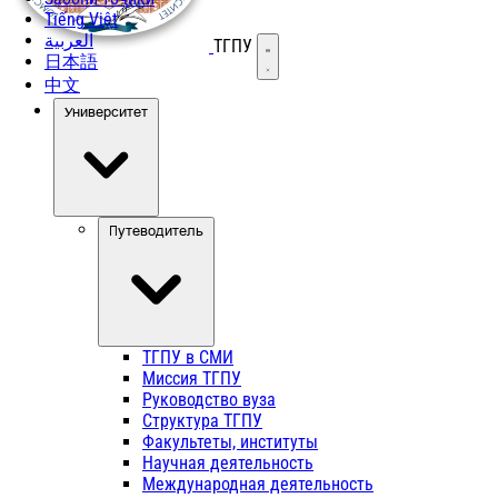
Tiếng Việt
العربية
ТГПУ
Открыть меню
日本語
中文
Университет
Путеводитель
ТГПУ в СМИ
Миссия ТГПУ
Руководство вуза
Структура ТГПУ
Факультеты, институты
Научная деятельность
Международная деятельность