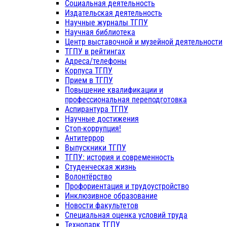
Социальная деятельность
Издательская деятельность
Научные журналы ТГПУ
Научная библиотека
Центр выставочной и музейной деятельности
ТГПУ в рейтингах
Адреса/телефоны
Корпуса ТГПУ
Прием в ТГПУ
Повышение квалификации и
профессиональная переподготовка
Аспирантура ТГПУ
Научные достижения
Стоп-коррупция!
Антитеррор
Выпускники ТГПУ
ТГПУ: история и современность
Студенческая жизнь
Волонтёрство
Профориентация и трудоустройство
Инклюзивное образование
Новости факультетов
Специальная оценка условий труда
Технопарк ТГПУ