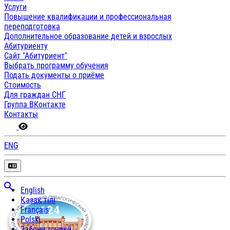
Услуги
Повышение квалификации и профессиональная
переподготовка
Дополнительное образование детей и взрослых
Абитуриенту
Сайт "Абитуриент"
Выбрать программу обучения
Подать документы о приёме
Стоимость
Для граждан СНГ
Группа ВКонтакте
Контакты
ENG
English
Қазақ тілі
Français
Polski
Забони тоҷикӣ