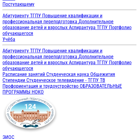
Поступающему
Абитуриенту ТГПУ
Повышение квалификации и
профессиональная переподготовка
Дополнительное
образование детей и взрослых
Аспирантура ТГПУ
Портфолио
обучающегося
Учёба
Абитуриенту ТГПУ
Повышение квалификации и
профессиональная переподготовка
Дополнительное
образование детей и взрослых
Аспирантура ТГПУ
Портфолио
обучающегося
Расписание занятий
Студенческая наука
Общежития
Стипендии
Студенческое телевидение - ТГПУ ТВ
Профориентация и трудоустройство
ОБРАЗОВАТЕЛЬНЫЕ
ПРОГРАММЫ
НОКО
ЭИОС