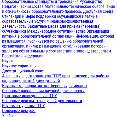
Образовательные стандарты и требования
Руководство
Педагогический состав
Материально-техническое обеспечение
и оснащенность образовательного процесса. Доступная среда
Стипендии и меры поддержки обучающихся
Платные
образовательные услуги
Финансово-хозяйственная
деятельность
Вакантные места для приема (перевода)
обучающихся
Международное сотрудничество
Организация
питания в образовательной организации
Информация, которая
размещается, публикуется по решению образовательной
организации, и (или) размещение, опубликование которой
является обязательным в соответствии с законодательством
Российской Федерации
Наука
Научное управление
Диссертационный совет
Аспирантура, докторантура ТГПУ, прикрепление для работы
над кандидатской диссертацией
Научные мероприятия: конференции, семинары
Основные направления научной деятельности
Грантовые исследования ТГПУ
Основные результаты научной деятельности
Научные журналы ТГПУ
Полезные ресурсы
Учёба