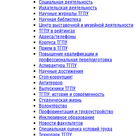
Социальная деятельность
Издательская деятельность
Научные журналы ТГПУ
Научная библиотека
Центр выставочной и музейной деятельности
ТГПУ в рейтингах
Адреса/телефоны
Корпуса ТГПУ
Прием в ТГПУ
Повышение квалификации и
профессиональная переподготовка
Аспирантура ТГПУ
Научные достижения
Стоп-коррупция!
Антитеррор
Выпускники ТГПУ
ТГПУ: история и современность
Студенческая жизнь
Волонтёрство
Профориентация и трудоустройство
Инклюзивное образование
Новости факультетов
Специальная оценка условий труда
Технопарк ТГПУ