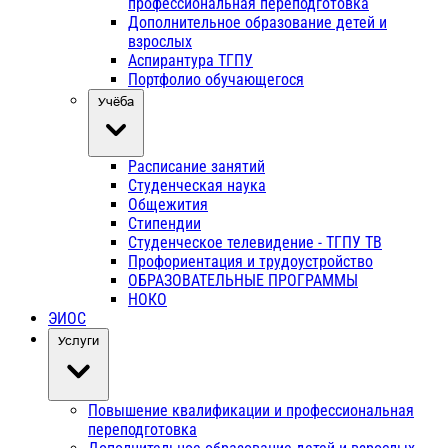
профессиональная переподготовка
Дополнительное образование детей и
взрослых
Аспирантура ТГПУ
Портфолио обучающегося
Учёба
Расписание занятий
Студенческая наука
Общежития
Стипендии
Студенческое телевидение - ТГПУ ТВ
Профориентация и трудоустройство
ОБРАЗОВАТЕЛЬНЫЕ ПРОГРАММЫ
НОКО
ЭИОС
Услуги
Повышение квалификации и профессиональная
переподготовка