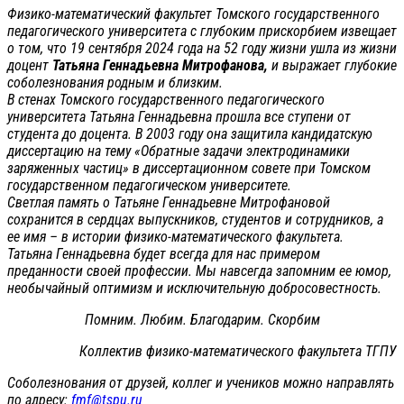
Физико-математический факультет Томского государственного
педагогического университета с глубоким прискорбием извещает
о том, что 19 сентября 2024 года на 52 году жизни ушла из жизни
доцент
Татьяна Геннадьевна Митрофанова,
и выражает глубокие
соболезнования родным и близким.
В стенах Томского государственного педагогического
университета Татьяна Геннадьевна прошла все ступени от
студента до доцента. В 2003 году она защитила кандидатскую
диссертацию на тему «Обратные задачи электродинамики
заряженных частиц» в диссертационном совете при Томском
государственном педагогическом университете.
Светлая память о Татьяне Геннадьевне Митрофановой
сохранится в сердцах выпускников, студентов и сотрудников, а
ее имя – в истории физико-математического факультета.
Татьяна Геннадьевна будет всегда для нас примером
преданности своей профессии. Мы навсегда запомним ее юмор,
необычайный оптимизм и исключительную добросовестность.
Помним. Любим. Благодарим. Скорбим
Коллектив физико-математического факультета ТГПУ
Соболезнования от друзей, коллег и учеников можно направлять
по адресу:
fmf@tspu.ru