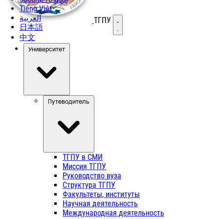
Tiếng Việt
العربية
ТГПУ
Открыть меню
日本語
中文
Университет
Путеводитель
ТГПУ в СМИ
Миссия ТГПУ
Руководство вуза
Структура ТГПУ
Факультеты, институты
Научная деятельность
Международная деятельность