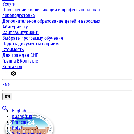
Услуги
Повышение квалификации и профессиональная
переподготовка
Дополнительное образование детей и взрослых
Абитуриенту
Сайт "Абитуриент"
Выбрать программу обучения
Подать документы о приёме
Стоимость
Для граждан СНГ
Группа ВКонтакте
Контакты
ENG
English
Қазақ тілі
Français
Polski
Забони тоҷикӣ