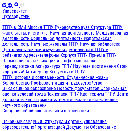
Университет
Путеводитель
ТГПУ в СМИ
Миссия ТГПУ
Руководство вуза
Структура ТГПУ
Факультеты, институты
Научная деятельность
Международная
деятельность
Социальная деятельность
Издательская
деятельность
Научные журналы ТГПУ
Научная библиотека
Центр выставочной и музейной деятельности
ТГПУ в
рейтингах
Адреса/телефоны
Корпуса ТГПУ
Прием в ТГПУ
Повышение квалификации и профессиональная
переподготовка
Аспирантура ТГПУ
Научные достижения
Стоп-
коррупция!
Антитеррор
Выпускники ТГПУ
ТГПУ: история и современность
Студенческая жизнь
Волонтёрство
Профориентация и трудоустройство
Инклюзивное образование
Новости факультетов
Специальная
оценка условий труда
Технопарк ТГПУ
Кванториум ТГПУ
Центр
дополнительного физико-математического и естественно-
научного образования
Сведения об образовательной организации
Основные сведения
Структура и органы управления
образовательной организацией
Документы
Образование