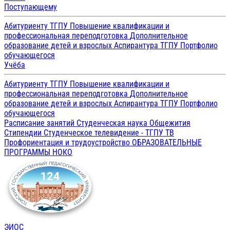
Поступающему
Абитуриенту ТГПУ
Повышение квалификации и
профессиональная переподготовка
Дополнительное
образование детей и взрослых
Аспирантура ТГПУ
Портфолио
обучающегося
Учёба
Абитуриенту ТГПУ
Повышение квалификации и
профессиональная переподготовка
Дополнительное
образование детей и взрослых
Аспирантура ТГПУ
Портфолио
обучающегося
Расписание занятий
Студенческая наука
Общежития
Стипендии
Студенческое телевидение - ТГПУ ТВ
Профориентация и трудоустройство
ОБРАЗОВАТЕЛЬНЫЕ
ПРОГРАММЫ
НОКО
ЭИОС