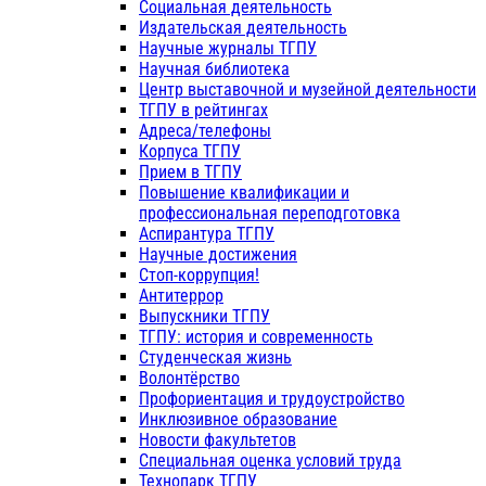
Социальная деятельность
Издательская деятельность
Научные журналы ТГПУ
Научная библиотека
Центр выставочной и музейной деятельности
ТГПУ в рейтингах
Адреса/телефоны
Корпуса ТГПУ
Прием в ТГПУ
Повышение квалификации и
профессиональная переподготовка
Аспирантура ТГПУ
Научные достижения
Стоп-коррупция!
Антитеррор
Выпускники ТГПУ
ТГПУ: история и современность
Студенческая жизнь
Волонтёрство
Профориентация и трудоустройство
Инклюзивное образование
Новости факультетов
Специальная оценка условий труда
Технопарк ТГПУ