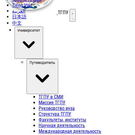
Tiếng Việt
العربية
ТГПУ
Открыть меню
日本語
中文
Университет
Путеводитель
ТГПУ в СМИ
Миссия ТГПУ
Руководство вуза
Структура ТГПУ
Факультеты, институты
Научная деятельность
Международная деятельность