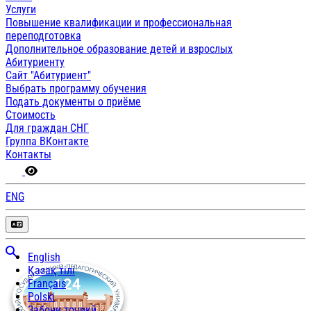
Услуги
Повышение квалификации и профессиональная
переподготовка
Дополнительное образование детей и взрослых
Абитуриенту
Сайт "Абитуриент"
Выбрать программу обучения
Подать документы о приёме
Стоимость
Для граждан СНГ
Группа ВКонтакте
Контакты
ENG
English
Қазақ тілі
Français
Polski
Забони тоҷикӣ