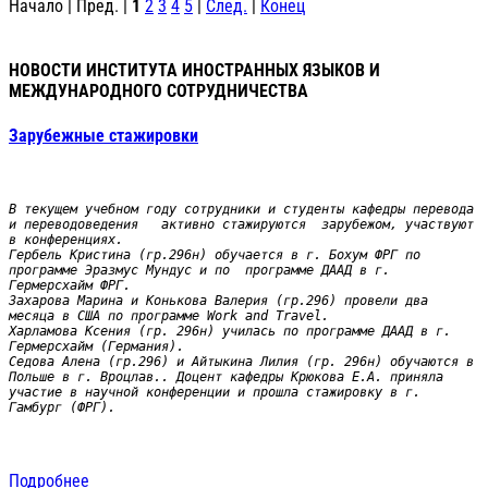
Начало | Пред. |
1
2
3
4
5
|
След.
|
Конец
НОВОСТИ ИНСТИТУТА ИНОСТРАННЫХ ЯЗЫКОВ И
МЕЖДУНАРОДНОГО СОТРУДНИЧЕСТВА
Зарубежные стажировки
В текущем учебном году сотрудники и студенты кафедры перевода 
и переводоведения   активно стажируются  зарубежом, участвуют 
в конференциях.

Гербель Кристина (гр.296н) обучается в г. Бохум ФРГ по 
программе Эразмус Мундус и по  программе ДААД в г. 
Гермерсхайм ФРГ.

Захарова Марина и Конькова Валерия (гр.296) провели два 
месяца в США по программе Work and Travel.

Харламова Ксения (гр. 296н) училась по программе ДААД в г. 
Гермерсхайм (Германия).

Седова Алена (гр.296) и Айтыкина Лилия (гр. 296н) обучаются в 
Польше в г. Вроцлав.. Доцент кафедры Крюкова Е.А. приняла 
участие в научной конференции и прошла стажировку в г. 
Гамбург (ФРГ). 
Подробнее