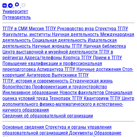
Университет
Путеводитель
ТГПУ в СМИ
Миссия ТГПУ
Руководство вуза
Структура ТГПУ
Факультеты, институты
Научная деятельность
Международная
деятельность
Социальная деятельность
Издательская
деятельность
Научные журналы ТГПУ
Научная библиотека
Центр выставочной и музейной деятельности
ТГПУ в
рейтингах
Адреса/телефоны
Корпуса ТГПУ
Прием в ТГПУ
Повышение квалификации и профессиональная
переподготовка
Аспирантура ТГПУ
Научные достижения
Стоп-
коррупция!
Антитеррор
Выпускники ТГПУ
ТГПУ: история и современность
Студенческая жизнь
Волонтёрство
Профориентация и трудоустройство
Инклюзивное образование
Новости факультетов
Специальная
оценка условий труда
Технопарк ТГПУ
Кванториум ТГПУ
Центр
дополнительного физико-математического и естественно-
научного образования
Сведения об образовательной организации
Основные сведения
Структура и органы управления
образовательной организацией
Документы
Образование