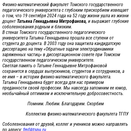
Физико-математический факультет Томского государственного
педагогического университета с глубоким прискорбием извещает
о том, что 19 сентября 2024 года на 52 году жизни ушла из жизни
доцент
Татьяна Геннадьевна Митрофанова,
и выражает глубокие
соболезнования родным и близким.
В стенах Томского государственного педагогического
университета Татьяна Геннадьевна прошла все ступени от
студента до доцента. В 2003 году она защитила кандидатскую
диссертацию на тему «Обратные задачи электродинамики
заряженных частиц» в диссертационном совете при Томском
государственном педагогическом университете.
Светлая память о Татьяне Геннадьевне Митрофановой
сохранится в сердцах выпускников, студентов и сотрудников, а
ее имя – в истории физико-математического факультета.
Татьяна Геннадьевна будет всегда для нас примером
преданности своей профессии. Мы навсегда запомним ее юмор,
необычайный оптимизм и исключительную добросовестность.
Помним. Любим. Благодарим. Скорбим
Коллектив физико-математического факультета ТГПУ
Соболезнования от друзей, коллег и учеников можно направлять
по адресу:
fmf@tspu.ru