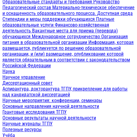
Образовательные стандарты и требования
Руководство
Педагогический состав
Материально-техническое обеспечение
и оснащенность образовательного процесса. Доступная среда
Стипендии и меры поддержки обучающихся
Платные
образовательные услуги
Финансово-хозяйственная
деятельность
Вакантные места для приема (перевода)
обучающихся
Международное сотрудничество
Организация
питания в образовательной организации
Информация, которая
размещается, публикуется по решению образовательной
организации, и (или) размещение, опубликование которой
является обязательным в соответствии с законодательством
Российской Федерации
Наука
Научное управление
Диссертационный совет
Аспирантура, докторантура ТГПУ, прикрепление для работы
над кандидатской диссертацией
Научные мероприятия: конференции, семинары
Основные направления научной деятельности
Грантовые исследования ТГПУ
Основные результаты научной деятельности
Научные журналы ТГПУ
Полезные ресурсы
Учёба