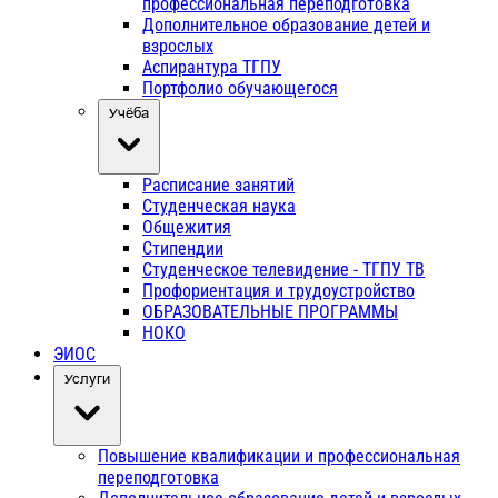
профессиональная переподготовка
Дополнительное образование детей и
взрослых
Аспирантура ТГПУ
Портфолио обучающегося
Учёба
Расписание занятий
Студенческая наука
Общежития
Стипендии
Студенческое телевидение - ТГПУ ТВ
Профориентация и трудоустройство
ОБРАЗОВАТЕЛЬНЫЕ ПРОГРАММЫ
НОКО
ЭИОС
Услуги
Повышение квалификации и профессиональная
переподготовка