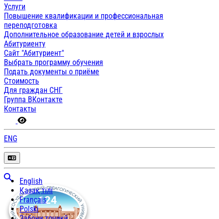
Услуги
Повышение квалификации и профессиональная
переподготовка
Дополнительное образование детей и взрослых
Абитуриенту
Сайт "Абитуриент"
Выбрать программу обучения
Подать документы о приёме
Стоимость
Для граждан СНГ
Группа ВКонтакте
Контакты
ENG
English
Қазақ тілі
Français
Polski
Забони тоҷикӣ