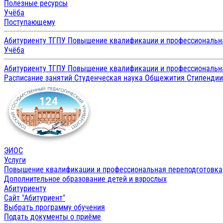
Полезные ресурсы
Учёба
Поступающему
Абитуриенту ТГПУ
Повышение квалификации и профессиональн
Учёба
Абитуриенту ТГПУ
Повышение квалификации и профессиональн
Расписание занятий
Студенческая наука
Общежития
Стипенди
ЭИОС
Услуги
Повышение квалификации и профессиональная переподготовка
Дополнительное образование детей и взрослых
Абитуриенту
Сайт "Абитуриент"
Выбрать программу обучения
Подать документы о приёме