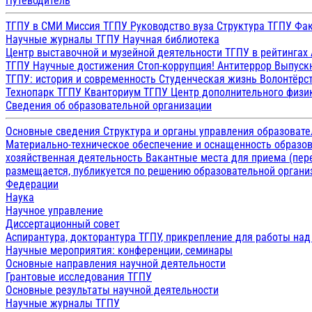
Путеводитель
ТГПУ в СМИ
Миссия ТГПУ
Руководство вуза
Структура ТГПУ
Фак
Научные журналы ТГПУ
Научная библиотека
Центр выставочной и музейной деятельности
ТГПУ в рейтингах
ТГПУ
Научные достижения
Стоп-коррупция!
Антитеррор
Выпуск
ТГПУ: история и современность
Студенческая жизнь
Волонтёрс
Технопарк ТГПУ
Кванториум ТГПУ
Центр дополнительного физик
Сведения об образовательной организации
Основные сведения
Структура и органы управления образоват
Материально-техническое обеспечение и оснащенность образов
хозяйственная деятельность
Вакантные места для приема (пе
размещается, публикуется по решению образовательной организ
Федерации
Наука
Научное управление
Диссертационный совет
Аспирантура, докторантура ТГПУ, прикрепление для работы на
Научные мероприятия: конференции, семинары
Основные направления научной деятельности
Грантовые исследования ТГПУ
Основные результаты научной деятельности
Научные журналы ТГПУ