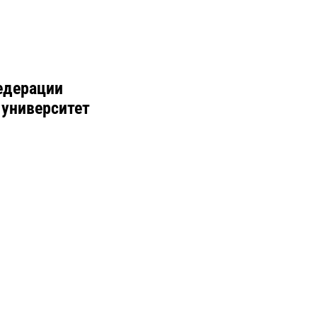
едерации
 университет