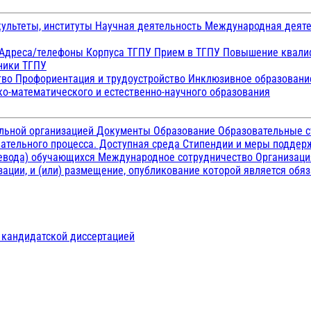
ультеты, институты
Научная деятельность
Международная деят
Адреса/телефоны
Корпуса ТГПУ
Прием в ТГПУ
Повышение квалиф
ники ТГПУ
тво
Профориентация и трудоустройство
Инклюзивное образован
о-математического и естественно-научного образования
ельной организацией
Документы
Образование
Образовательные с
ательного процесса. Доступная среда
Стипендии и меры подде
ревода) обучающихся
Международное сотрудничество
Организаци
ации, и (или) размещение, опубликование которой является обя
д кандидатской диссертацией