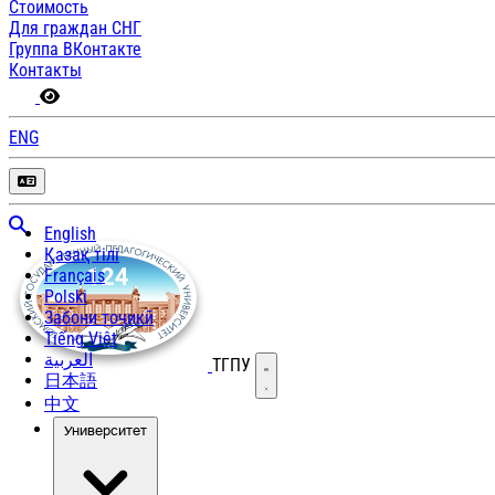
Стоимость
Для граждан СНГ
Группа ВКонтакте
Контакты
ENG
English
Қазақ тілі
Français
Polski
Забони тоҷикӣ
Tiếng Việt
العربية
ТГПУ
Открыть меню
日本語
中文
Университет