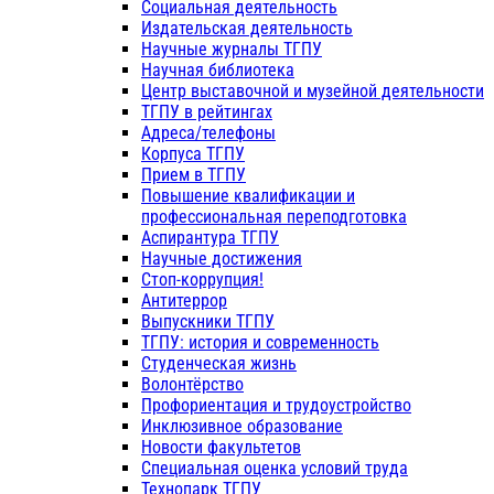
Социальная деятельность
Издательская деятельность
Научные журналы ТГПУ
Научная библиотека
Центр выставочной и музейной деятельности
ТГПУ в рейтингах
Адреса/телефоны
Корпуса ТГПУ
Прием в ТГПУ
Повышение квалификации и
профессиональная переподготовка
Аспирантура ТГПУ
Научные достижения
Стоп-коррупция!
Антитеррор
Выпускники ТГПУ
ТГПУ: история и современность
Студенческая жизнь
Волонтёрство
Профориентация и трудоустройство
Инклюзивное образование
Новости факультетов
Специальная оценка условий труда
Технопарк ТГПУ