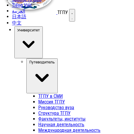
Tiếng Việt
العربية
ТГПУ
Открыть меню
日本語
中文
Университет
Путеводитель
ТГПУ в СМИ
Миссия ТГПУ
Руководство вуза
Структура ТГПУ
Факультеты, институты
Научная деятельность
Международная деятельность