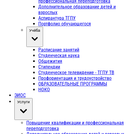
профессиональная переподготовка
Дополнительное образование детей и
взрослых
Аспирантура ТГПУ
Портфолио обучающегося
Учёба
Расписание занятий
Студенческая наука
Общежития
Стипендии
Студенческое телевидение - ТГПУ ТВ
Профориентация и трудоустройство
ОБРАЗОВАТЕЛЬНЫЕ ПРОГРАММЫ
НОКО
ЭИОС
Услуги
Повышение квалификации и профессиональная
переподготовка