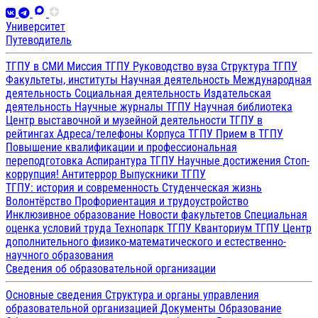
Университет
Путеводитель
ТГПУ в СМИ
Миссия ТГПУ
Руководство вуза
Структура ТГПУ
Факультеты, институты
Научная деятельность
Международная
деятельность
Социальная деятельность
Издательская
деятельность
Научные журналы ТГПУ
Научная библиотека
Центр выставочной и музейной деятельности
ТГПУ в
рейтингах
Адреса/телефоны
Корпуса ТГПУ
Прием в ТГПУ
Повышение квалификации и профессиональная
переподготовка
Аспирантура ТГПУ
Научные достижения
Стоп-
коррупция!
Антитеррор
Выпускники ТГПУ
ТГПУ: история и современность
Студенческая жизнь
Волонтёрство
Профориентация и трудоустройство
Инклюзивное образование
Новости факультетов
Специальная
оценка условий труда
Технопарк ТГПУ
Кванториум ТГПУ
Центр
дополнительного физико-математического и естественно-
научного образования
Сведения об образовательной организации
Основные сведения
Структура и органы управления
образовательной организацией
Документы
Образование