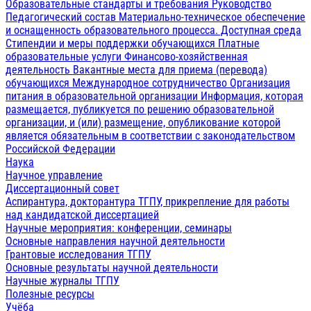
Образовательные стандарты и требования
Руководство
Педагогический состав
Материально-техническое обеспечение
и оснащенность образовательного процесса. Доступная среда
Стипендии и меры поддержки обучающихся
Платные
образовательные услуги
Финансово-хозяйственная
деятельность
Вакантные места для приема (перевода)
обучающихся
Международное сотрудничество
Организация
питания в образовательной организации
Информация, которая
размещается, публикуется по решению образовательной
организации, и (или) размещение, опубликование которой
является обязательным в соответствии с законодательством
Российской Федерации
Наука
Научное управление
Диссертационный совет
Аспирантура, докторантура ТГПУ, прикрепление для работы
над кандидатской диссертацией
Научные мероприятия: конференции, семинары
Основные направления научной деятельности
Грантовые исследования ТГПУ
Основные результаты научной деятельности
Научные журналы ТГПУ
Полезные ресурсы
Учёба