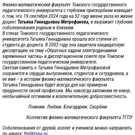
Физико-математический факультет Томского государственного
педагогического университета с глубоким прискорбием извещает
о том, что 19 сентября 2024 года на 52 году жизни ушла из жизни
доцент
Татьяна Геннадьевна Митрофанова,
и выражает глубокие
соболезнования родным и близким.
В стенах Томского государственного педагогического
университета Татьяна Геннадьевна прошла все ступени от
студента до доцента. В 2003 году она защитила кандидатскую
диссертацию на тему «Обратные задачи электродинамики
заряженных частиц» в диссертационном совете при Томском
государственном педагогическом университете.
Светлая память о Татьяне Геннадьевне Митрофановой
сохранится в сердцах выпускников, студентов и сотрудников, а
ее имя – в истории физико-математического факультета.
Татьяна Геннадьевна будет всегда для нас примером
преданности своей профессии. Мы навсегда запомним ее юмор,
необычайный оптимизм и исключительную добросовестность.
Помним. Любим. Благодарим. Скорбим
Коллектив физико-математического факультета ТГПУ
Соболезнования от друзей, коллег и учеников можно направлять
по адресу:
fmf@tspu.ru