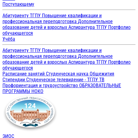
Поступающему
Абитуриенту ТГПУ
Повышение квалификации и
профессиональная переподготовка
Дополнительное
образование детей и взрослых
Аспирантура ТГПУ
Портфолио
обучающегося
Учёба
Абитуриенту ТГПУ
Повышение квалификации и
профессиональная переподготовка
Дополнительное
образование детей и взрослых
Аспирантура ТГПУ
Портфолио
обучающегося
Расписание занятий
Студенческая наука
Общежития
Стипендии
Студенческое телевидение - ТГПУ ТВ
Профориентация и трудоустройство
ОБРАЗОВАТЕЛЬНЫЕ
ПРОГРАММЫ
НОКО
ЭИОС