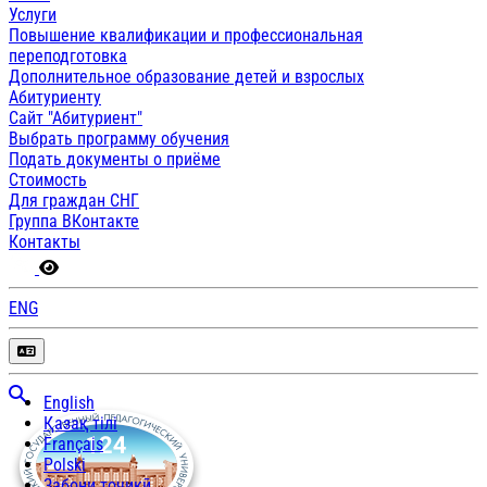
Услуги
Повышение квалификации и профессиональная
переподготовка
Дополнительное образование детей и взрослых
Абитуриенту
Сайт "Абитуриент"
Выбрать программу обучения
Подать документы о приёме
Стоимость
Для граждан СНГ
Группа ВКонтакте
Контакты
ENG
English
Қазақ тілі
Français
Polski
Забони тоҷикӣ