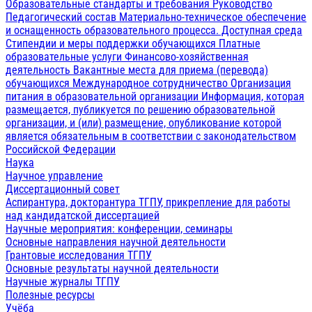
Образовательные стандарты и требования
Руководство
Педагогический состав
Материально-техническое обеспечение
и оснащенность образовательного процесса. Доступная среда
Стипендии и меры поддержки обучающихся
Платные
образовательные услуги
Финансово-хозяйственная
деятельность
Вакантные места для приема (перевода)
обучающихся
Международное сотрудничество
Организация
питания в образовательной организации
Информация, которая
размещается, публикуется по решению образовательной
организации, и (или) размещение, опубликование которой
является обязательным в соответствии с законодательством
Российской Федерации
Наука
Научное управление
Диссертационный совет
Аспирантура, докторантура ТГПУ, прикрепление для работы
над кандидатской диссертацией
Научные мероприятия: конференции, семинары
Основные направления научной деятельности
Грантовые исследования ТГПУ
Основные результаты научной деятельности
Научные журналы ТГПУ
Полезные ресурсы
Учёба