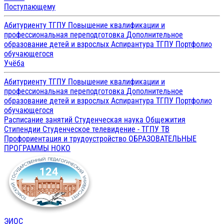
Поступающему
Абитуриенту ТГПУ
Повышение квалификации и
профессиональная переподготовка
Дополнительное
образование детей и взрослых
Аспирантура ТГПУ
Портфолио
обучающегося
Учёба
Абитуриенту ТГПУ
Повышение квалификации и
профессиональная переподготовка
Дополнительное
образование детей и взрослых
Аспирантура ТГПУ
Портфолио
обучающегося
Расписание занятий
Студенческая наука
Общежития
Стипендии
Студенческое телевидение - ТГПУ ТВ
Профориентация и трудоустройство
ОБРАЗОВАТЕЛЬНЫЕ
ПРОГРАММЫ
НОКО
ЭИОС