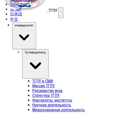
Tiếng Việt
العربية
ТГПУ
Открыть меню
日本語
中文
Университет
Путеводитель
ТГПУ в СМИ
Миссия ТГПУ
Руководство вуза
Структура ТГПУ
Факультеты, институты
Научная деятельность
Международная деятельность