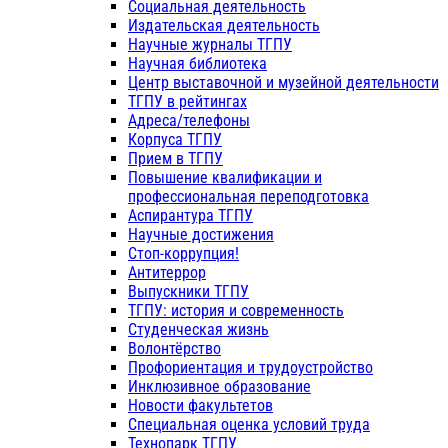
Социальная деятельность
Издательская деятельность
Научные журналы ТГПУ
Научная библиотека
Центр выставочной и музейной деятельности
ТГПУ в рейтингах
Адреса/телефоны
Корпуса ТГПУ
Прием в ТГПУ
Повышение квалификации и
профессиональная переподготовка
Аспирантура ТГПУ
Научные достижения
Стоп-коррупция!
Антитеррор
Выпускники ТГПУ
ТГПУ: история и современность
Студенческая жизнь
Волонтёрство
Профориентация и трудоустройство
Инклюзивное образование
Новости факультетов
Специальная оценка условий труда
Технопарк ТГПУ