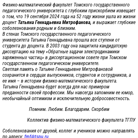
Физико-математический факультет Томского государственного
педагогического университета с глубоким прискорбием извещает
о том, что 19 сентября 2024 года на 52 году жизни ушла из жизни
доцент
Татьяна Геннадьевна Митрофанова,
и выражает глубокие
соболезнования родным и близким.
В стенах Томского государственного педагогического
университета Татьяна Геннадьевна прошла все ступени от
студента до доцента. В 2003 году она защитила кандидатскую
диссертацию на тему «Обратные задачи электродинамики
заряженных частиц» в диссертационном совете при Томском
государственном педагогическом университете.
Светлая память о Татьяне Геннадьевне Митрофановой
сохранится в сердцах выпускников, студентов и сотрудников, а
ее имя – в истории физико-математического факультета.
Татьяна Геннадьевна будет всегда для нас примером
преданности своей профессии. Мы навсегда запомним ее юмор,
необычайный оптимизм и исключительную добросовестность.
Помним. Любим. Благодарим. Скорбим
Коллектив физико-математического факультета ТГПУ
Соболезнования от друзей, коллег и учеников можно направлять
по адресу:
fmf@tspu.ru