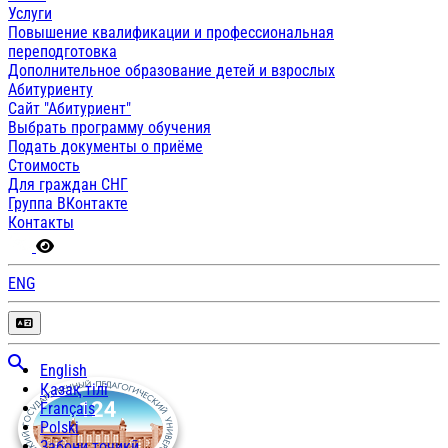
Услуги
Повышение квалификации и профессиональная
переподготовка
Дополнительное образование детей и взрослых
Абитуриенту
Сайт "Абитуриент"
Выбрать программу обучения
Подать документы о приёме
Стоимость
Для граждан СНГ
Группа ВКонтакте
Контакты
ENG
English
Қазақ тілі
Français
Polski
Забони тоҷикӣ