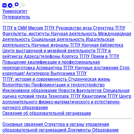
Университет
Путеводитель
ТГПУ в СМИ
Миссия ТГПУ
Руководство вуза
Структура ТГПУ
Факультеты, институты
Научная деятельность
Международная
деятельность
Социальная деятельность
Издательская
деятельность
Научные журналы ТГПУ
Научная библиотека
Центр выставочной и музейной деятельности
ТГПУ в
рейтингах
Адреса/телефоны
Корпуса ТГПУ
Прием в ТГПУ
Повышение квалификации и профессиональная
переподготовка
Аспирантура ТГПУ
Научные достижения
Стоп-
коррупция!
Антитеррор
Выпускники ТГПУ
ТГПУ: история и современность
Студенческая жизнь
Волонтёрство
Профориентация и трудоустройство
Инклюзивное образование
Новости факультетов
Специальная
оценка условий труда
Технопарк ТГПУ
Кванториум ТГПУ
Центр
дополнительного физико-математического и естественно-
научного образования
Сведения об образовательной организации
Основные сведения
Структура и органы управления
образовательной организацией
Документы
Образование