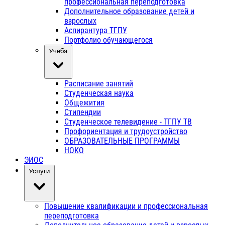
профессиональная переподготовка
Дополнительное образование детей и
взрослых
Аспирантура ТГПУ
Портфолио обучающегося
Учёба
Расписание занятий
Студенческая наука
Общежития
Стипендии
Студенческое телевидение - ТГПУ ТВ
Профориентация и трудоустройство
ОБРАЗОВАТЕЛЬНЫЕ ПРОГРАММЫ
НОКО
ЭИОС
Услуги
Повышение квалификации и профессиональная
переподготовка