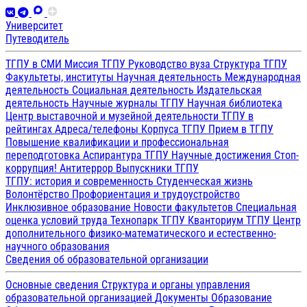
Университет
Путеводитель
ТГПУ в СМИ
Миссия ТГПУ
Руководство вуза
Структура ТГПУ
Факультеты, институты
Научная деятельность
Международная
деятельность
Социальная деятельность
Издательская
деятельность
Научные журналы ТГПУ
Научная библиотека
Центр выставочной и музейной деятельности
ТГПУ в
рейтингах
Адреса/телефоны
Корпуса ТГПУ
Прием в ТГПУ
Повышение квалификации и профессиональная
переподготовка
Аспирантура ТГПУ
Научные достижения
Стоп-
коррупция!
Антитеррор
Выпускники ТГПУ
ТГПУ: история и современность
Студенческая жизнь
Волонтёрство
Профориентация и трудоустройство
Инклюзивное образование
Новости факультетов
Специальная
оценка условий труда
Технопарк ТГПУ
Кванториум ТГПУ
Центр
дополнительного физико-математического и естественно-
научного образования
Сведения об образовательной организации
Основные сведения
Структура и органы управления
образовательной организацией
Документы
Образование