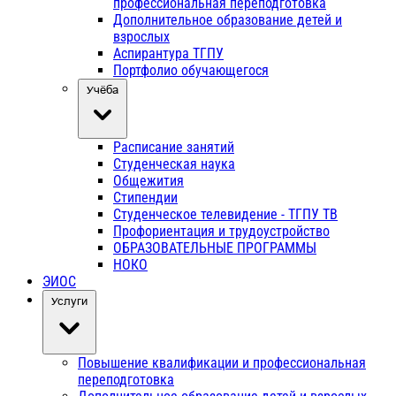
профессиональная переподготовка
Дополнительное образование детей и
взрослых
Аспирантура ТГПУ
Портфолио обучающегося
Учёба
Расписание занятий
Студенческая наука
Общежития
Стипендии
Студенческое телевидение - ТГПУ ТВ
Профориентация и трудоустройство
ОБРАЗОВАТЕЛЬНЫЕ ПРОГРАММЫ
НОКО
ЭИОС
Услуги
Повышение квалификации и профессиональная
переподготовка