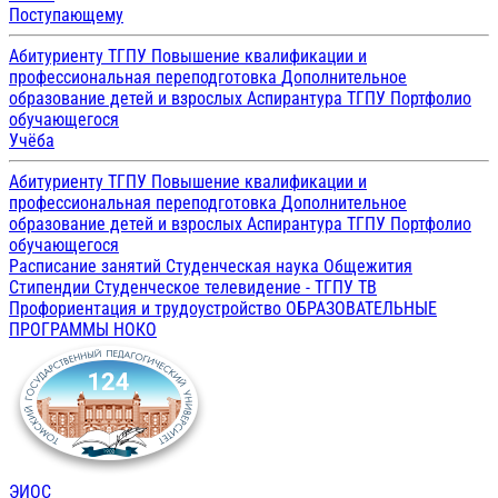
Поступающему
Абитуриенту ТГПУ
Повышение квалификации и
профессиональная переподготовка
Дополнительное
образование детей и взрослых
Аспирантура ТГПУ
Портфолио
обучающегося
Учёба
Абитуриенту ТГПУ
Повышение квалификации и
профессиональная переподготовка
Дополнительное
образование детей и взрослых
Аспирантура ТГПУ
Портфолио
обучающегося
Расписание занятий
Студенческая наука
Общежития
Стипендии
Студенческое телевидение - ТГПУ ТВ
Профориентация и трудоустройство
ОБРАЗОВАТЕЛЬНЫЕ
ПРОГРАММЫ
НОКО
ЭИОС