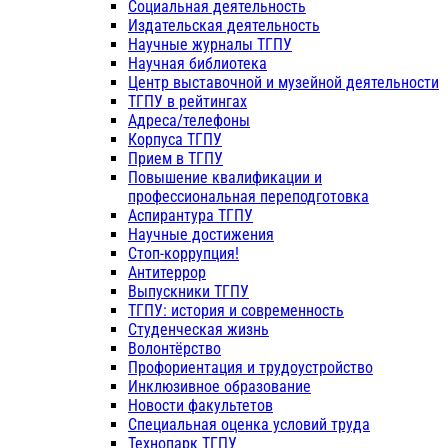
Социальная деятельность
Издательская деятельность
Научные журналы ТГПУ
Научная библиотека
Центр выставочной и музейной деятельности
ТГПУ в рейтингах
Адреса/телефоны
Корпуса ТГПУ
Прием в ТГПУ
Повышение квалификации и
профессиональная переподготовка
Аспирантура ТГПУ
Научные достижения
Стоп-коррупция!
Антитеррор
Выпускники ТГПУ
ТГПУ: история и современность
Студенческая жизнь
Волонтёрство
Профориентация и трудоустройство
Инклюзивное образование
Новости факультетов
Специальная оценка условий труда
Технопарк ТГПУ