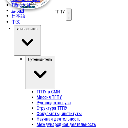
Tiếng Việt
العربية
ТГПУ
Открыть меню
日本語
中文
Университет
Путеводитель
ТГПУ в СМИ
Миссия ТГПУ
Руководство вуза
Структура ТГПУ
Факультеты, институты
Научная деятельность
Международная деятельность