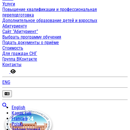
Услуги
Повышение квалификации и профессиональная
переподготовка
Дополнительное образование детей и взрослых
Абитуриенту
Сайт "Абитуриент"
Выбрать программу обучения
Подать документы о приёме
Стоимость
Для граждан СНГ
Группа ВКонтакте
Контакты
ENG
English
Қазақ тілі
Français
Polski
Забони тоҷикӣ