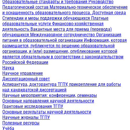
Образовательные стандарты и требования
Руководство
Педагогический состав
Материально-техническое обеспечение
и оснащенность образовательного процесса. Доступная среда
Стипендии и меры поддержки обучающихся
Платные
образовательные услуги
Финансово-хозяйственная
деятельность
Вакантные места для приема (перевода)
обучающихся
Международное сотрудничество
Организация
питания в образовательной организации
Информация, которая
размещается, публикуется по решению образовательной
организации, и (или) размещение, опубликование которой
является обязательным в соответствии с законодательством
Российской Федерации
Наука
Научное управление
Диссертационный совет
Аспирантура, докторантура ТГПУ, прикрепление для работы
над кандидатской диссертацией
Научные мероприятия: конференции, семинары
Основные направления научной деятельности
Грантовые исследования ТГПУ
Основные результаты научной деятельности
Научные журналы ТГПУ
Полезные ресурсы
Учёба