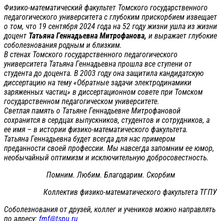
Физико-математический факультет Томского государственного
педагогического университета с глубоким прискорбием извещает
о том, что 19 сентября 2024 года на 52 году жизни ушла из жизни
доцент
Татьяна Геннадьевна Митрофанова,
и выражает глубокие
соболезнования родным и близким.
В стенах Томского государственного педагогического
университета Татьяна Геннадьевна прошла все ступени от
студента до доцента. В 2003 году она защитила кандидатскую
диссертацию на тему «Обратные задачи электродинамики
заряженных частиц» в диссертационном совете при Томском
государственном педагогическом университете.
Светлая память о Татьяне Геннадьевне Митрофановой
сохранится в сердцах выпускников, студентов и сотрудников, а
ее имя – в истории физико-математического факультета.
Татьяна Геннадьевна будет всегда для нас примером
преданности своей профессии. Мы навсегда запомним ее юмор,
необычайный оптимизм и исключительную добросовестность.
Помним. Любим. Благодарим. Скорбим
Коллектив физико-математического факультета ТГПУ
Соболезнования от друзей, коллег и учеников можно направлять
по адресу:
fmf@tspu.ru