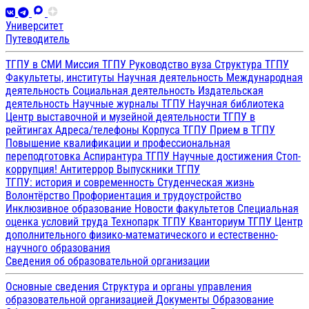
Университет
Путеводитель
ТГПУ в СМИ
Миссия ТГПУ
Руководство вуза
Структура ТГПУ
Факультеты, институты
Научная деятельность
Международная
деятельность
Социальная деятельность
Издательская
деятельность
Научные журналы ТГПУ
Научная библиотека
Центр выставочной и музейной деятельности
ТГПУ в
рейтингах
Адреса/телефоны
Корпуса ТГПУ
Прием в ТГПУ
Повышение квалификации и профессиональная
переподготовка
Аспирантура ТГПУ
Научные достижения
Стоп-
коррупция!
Антитеррор
Выпускники ТГПУ
ТГПУ: история и современность
Студенческая жизнь
Волонтёрство
Профориентация и трудоустройство
Инклюзивное образование
Новости факультетов
Специальная
оценка условий труда
Технопарк ТГПУ
Кванториум ТГПУ
Центр
дополнительного физико-математического и естественно-
научного образования
Сведения об образовательной организации
Основные сведения
Структура и органы управления
образовательной организацией
Документы
Образование