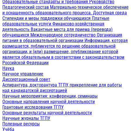
Образовательные стандарты и требования
Руководство
Педагогический состав
Материально-техническое обеспечение
и оснащенность образовательного процесса. Доступная среда
Стипендии и меры поддержки обучающихся
Платные
образовательные услуги
Финансово-хозяйственная
деятельность
Вакантные места для приема (перевода)
обучающихся
Международное сотрудничество
Организация
питания в образовательной организации
Информация, которая
размещается, публикуется по решению образовательной
организации, и (или) размещение, опубликование которой
является обязательным в соответствии с законодательством
Российской Федерации
Наука
Научное управление
Диссертационный совет
Аспирантура, докторантура ТГПУ, прикрепление для работы
над кандидатской диссертацией
Научные мероприятия: конференции, семинары
Основные направления научной деятельности
Грантовые исследования ТГПУ
Основные результаты научной деятельности
Научные журналы ТГПУ
Полезные ресурсы
Учёба