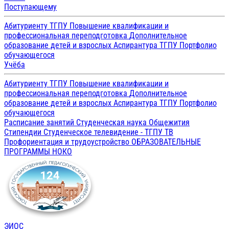
Поступающему
Абитуриенту ТГПУ
Повышение квалификации и
профессиональная переподготовка
Дополнительное
образование детей и взрослых
Аспирантура ТГПУ
Портфолио
обучающегося
Учёба
Абитуриенту ТГПУ
Повышение квалификации и
профессиональная переподготовка
Дополнительное
образование детей и взрослых
Аспирантура ТГПУ
Портфолио
обучающегося
Расписание занятий
Студенческая наука
Общежития
Стипендии
Студенческое телевидение - ТГПУ ТВ
Профориентация и трудоустройство
ОБРАЗОВАТЕЛЬНЫЕ
ПРОГРАММЫ
НОКО
ЭИОС