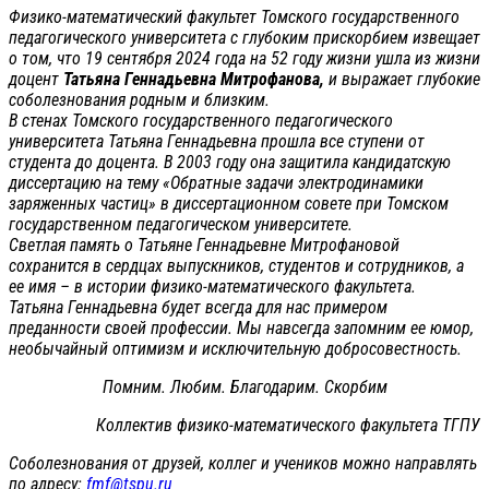
Физико-математический факультет Томского государственного
педагогического университета с глубоким прискорбием извещает
о том, что 19 сентября 2024 года на 52 году жизни ушла из жизни
доцент
Татьяна Геннадьевна Митрофанова,
и выражает глубокие
соболезнования родным и близким.
В стенах Томского государственного педагогического
университета Татьяна Геннадьевна прошла все ступени от
студента до доцента. В 2003 году она защитила кандидатскую
диссертацию на тему «Обратные задачи электродинамики
заряженных частиц» в диссертационном совете при Томском
государственном педагогическом университете.
Светлая память о Татьяне Геннадьевне Митрофановой
сохранится в сердцах выпускников, студентов и сотрудников, а
ее имя – в истории физико-математического факультета.
Татьяна Геннадьевна будет всегда для нас примером
преданности своей профессии. Мы навсегда запомним ее юмор,
необычайный оптимизм и исключительную добросовестность.
Помним. Любим. Благодарим. Скорбим
Коллектив физико-математического факультета ТГПУ
Соболезнования от друзей, коллег и учеников можно направлять
по адресу:
fmf@tspu.ru