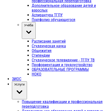
профессиональная переподготовка
Дополнительное образование детей и
взрослых
Аспирантура ТГПУ
Портфолио обучающегося
Учёба
Расписание занятий
Студенческая наука
Общежития
Стипендии
Студенческое телевидение - ТГПУ ТВ
Профориентация и трудоустройство
ОБРАЗОВАТЕЛЬНЫЕ ПРОГРАММЫ
НОКО
ЭИОС
Услуги
Повышение квалификации и профессиональная
переподготовка