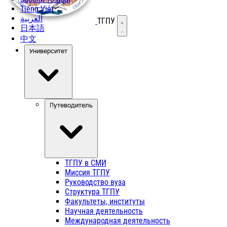
Tiếng Việt
العربية
ТГПУ
Открыть меню
日本語
中文
Университет
Путеводитель
ТГПУ в СМИ
Миссия ТГПУ
Руководство вуза
Структура ТГПУ
Факультеты, институты
Научная деятельность
Международная деятельность