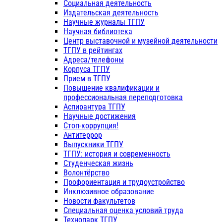
Социальная деятельность
Издательская деятельность
Научные журналы ТГПУ
Научная библиотека
Центр выставочной и музейной деятельности
ТГПУ в рейтингах
Адреса/телефоны
Корпуса ТГПУ
Прием в ТГПУ
Повышение квалификации и
профессиональная переподготовка
Аспирантура ТГПУ
Научные достижения
Стоп-коррупция!
Антитеррор
Выпускники ТГПУ
ТГПУ: история и современность
Студенческая жизнь
Волонтёрство
Профориентация и трудоустройство
Инклюзивное образование
Новости факультетов
Специальная оценка условий труда
Технопарк ТГПУ