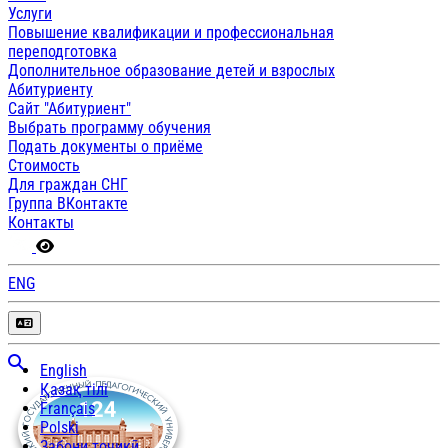
Услуги
Повышение квалификации и профессиональная
переподготовка
Дополнительное образование детей и взрослых
Абитуриенту
Сайт "Абитуриент"
Выбрать программу обучения
Подать документы о приёме
Стоимость
Для граждан СНГ
Группа ВКонтакте
Контакты
ENG
English
Қазақ тілі
Français
Polski
Забони тоҷикӣ