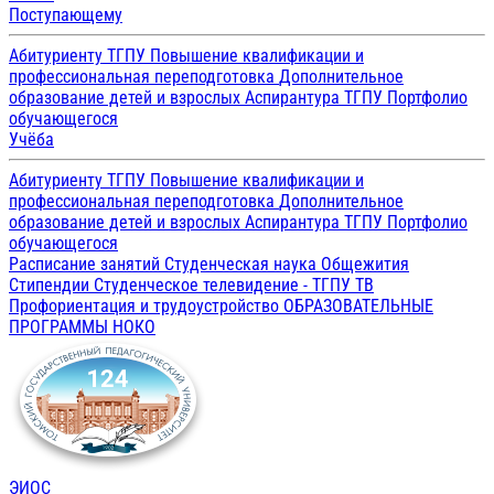
Поступающему
Абитуриенту ТГПУ
Повышение квалификации и
профессиональная переподготовка
Дополнительное
образование детей и взрослых
Аспирантура ТГПУ
Портфолио
обучающегося
Учёба
Абитуриенту ТГПУ
Повышение квалификации и
профессиональная переподготовка
Дополнительное
образование детей и взрослых
Аспирантура ТГПУ
Портфолио
обучающегося
Расписание занятий
Студенческая наука
Общежития
Стипендии
Студенческое телевидение - ТГПУ ТВ
Профориентация и трудоустройство
ОБРАЗОВАТЕЛЬНЫЕ
ПРОГРАММЫ
НОКО
ЭИОС