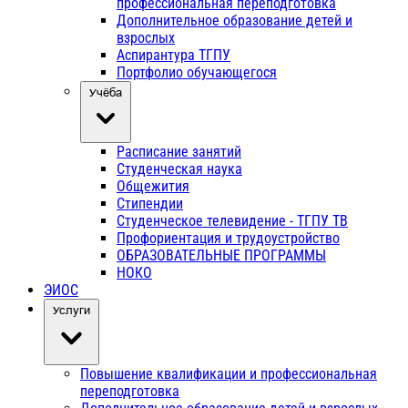
профессиональная переподготовка
Дополнительное образование детей и
взрослых
Аспирантура ТГПУ
Портфолио обучающегося
Учёба
Расписание занятий
Студенческая наука
Общежития
Стипендии
Студенческое телевидение - ТГПУ ТВ
Профориентация и трудоустройство
ОБРАЗОВАТЕЛЬНЫЕ ПРОГРАММЫ
НОКО
ЭИОС
Услуги
Повышение квалификации и профессиональная
переподготовка