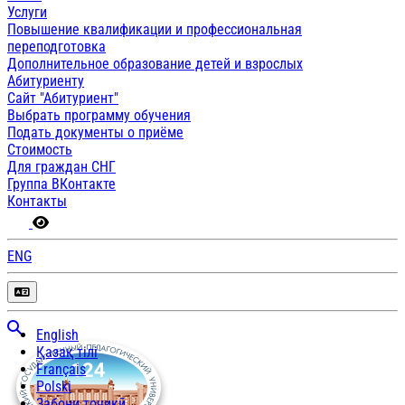
Услуги
Повышение квалификации и профессиональная
переподготовка
Дополнительное образование детей и взрослых
Абитуриенту
Сайт "Абитуриент"
Выбрать программу обучения
Подать документы о приёме
Стоимость
Для граждан СНГ
Группа ВКонтакте
Контакты
ENG
English
Қазақ тілі
Français
Polski
Забони тоҷикӣ