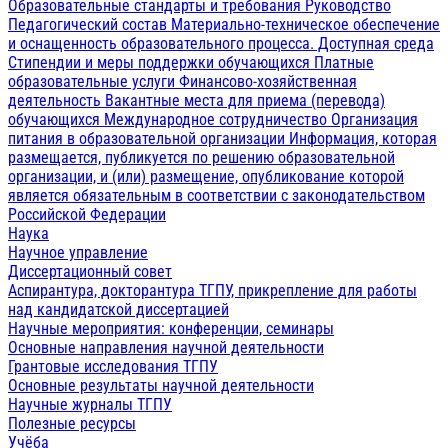
Образовательные стандарты и требования
Руководство
Педагогический состав
Материально-техническое обеспечение
и оснащенность образовательного процесса. Доступная среда
Стипендии и меры поддержки обучающихся
Платные
образовательные услуги
Финансово-хозяйственная
деятельность
Вакантные места для приема (перевода)
обучающихся
Международное сотрудничество
Организация
питания в образовательной организации
Информация, которая
размещается, публикуется по решению образовательной
организации, и (или) размещение, опубликование которой
является обязательным в соответствии с законодательством
Российской Федерации
Наука
Научное управление
Диссертационный совет
Аспирантура, докторантура ТГПУ, прикрепление для работы
над кандидатской диссертацией
Научные мероприятия: конференции, семинары
Основные направления научной деятельности
Грантовые исследования ТГПУ
Основные результаты научной деятельности
Научные журналы ТГПУ
Полезные ресурсы
Учёба