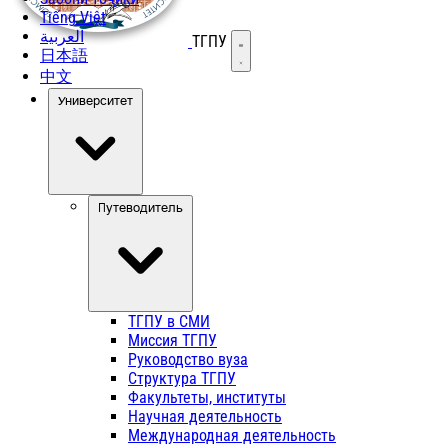
Tiếng Việt
العربية
ТГПУ
Открыть меню
日本語
中文
Университет
Путеводитель
ТГПУ в СМИ
Миссия ТГПУ
Руководство вуза
Структура ТГПУ
Факультеты, институты
Научная деятельность
Международная деятельность