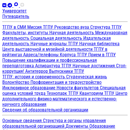
Университет
Путеводитель
ТГПУ в СМИ
Миссия ТГПУ
Руководство вуза
Структура ТГПУ
Факультеты, институты
Научная деятельность
Международная
деятельность
Социальная деятельность
Издательская
деятельность
Научные журналы ТГПУ
Научная библиотека
Центр выставочной и музейной деятельности
ТГПУ в
рейтингах
Адреса/телефоны
Корпуса ТГПУ
Прием в ТГПУ
Повышение квалификации и профессиональная
переподготовка
Аспирантура ТГПУ
Научные достижения
Стоп-
коррупция!
Антитеррор
Выпускники ТГПУ
ТГПУ: история и современность
Студенческая жизнь
Волонтёрство
Профориентация и трудоустройство
Инклюзивное образование
Новости факультетов
Специальная
оценка условий труда
Технопарк ТГПУ
Кванториум ТГПУ
Центр
дополнительного физико-математического и естественно-
научного образования
Сведения об образовательной организации
Основные сведения
Структура и органы управления
образовательной организацией
Документы
Образование