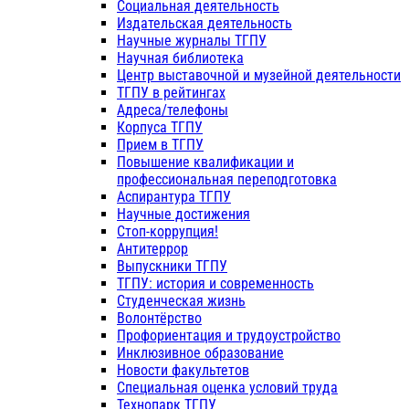
Социальная деятельность
Издательская деятельность
Научные журналы ТГПУ
Научная библиотека
Центр выставочной и музейной деятельности
ТГПУ в рейтингах
Адреса/телефоны
Корпуса ТГПУ
Прием в ТГПУ
Повышение квалификации и
профессиональная переподготовка
Аспирантура ТГПУ
Научные достижения
Стоп-коррупция!
Антитеррор
Выпускники ТГПУ
ТГПУ: история и современность
Студенческая жизнь
Волонтёрство
Профориентация и трудоустройство
Инклюзивное образование
Новости факультетов
Специальная оценка условий труда
Технопарк ТГПУ