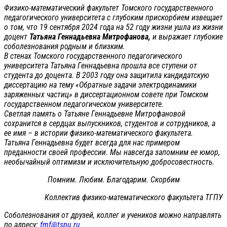
Физико-математический факультет Томского государственного
педагогического университета с глубоким прискорбием извещает
о том, что 19 сентября 2024 года на 52 году жизни ушла из жизни
доцент
Татьяна Геннадьевна Митрофанова,
и выражает глубокие
соболезнования родным и близким.
В стенах Томского государственного педагогического
университета Татьяна Геннадьевна прошла все ступени от
студента до доцента. В 2003 году она защитила кандидатскую
диссертацию на тему «Обратные задачи электродинамики
заряженных частиц» в диссертационном совете при Томском
государственном педагогическом университете.
Светлая память о Татьяне Геннадьевне Митрофановой
сохранится в сердцах выпускников, студентов и сотрудников, а
ее имя – в истории физико-математического факультета.
Татьяна Геннадьевна будет всегда для нас примером
преданности своей профессии. Мы навсегда запомним ее юмор,
необычайный оптимизм и исключительную добросовестность.
Помним. Любим. Благодарим. Скорбим
Коллектив физико-математического факультета ТГПУ
Соболезнования от друзей, коллег и учеников можно направлять
по адресу:
fmf@tspu.ru