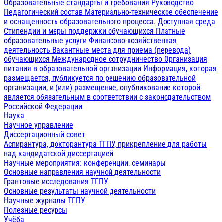
Образовательные стандарты и требования
Руководство
Педагогический состав
Материально-техническое обеспечение
и оснащенность образовательного процесса. Доступная среда
Стипендии и меры поддержки обучающихся
Платные
образовательные услуги
Финансово-хозяйственная
деятельность
Вакантные места для приема (перевода)
обучающихся
Международное сотрудничество
Организация
питания в образовательной организации
Информация, которая
размещается, публикуется по решению образовательной
организации, и (или) размещение, опубликование которой
является обязательным в соответствии с законодательством
Российской Федерации
Наука
Научное управление
Диссертационный совет
Аспирантура, докторантура ТГПУ, прикрепление для работы
над кандидатской диссертацией
Научные мероприятия: конференции, семинары
Основные направления научной деятельности
Грантовые исследования ТГПУ
Основные результаты научной деятельности
Научные журналы ТГПУ
Полезные ресурсы
Учёба