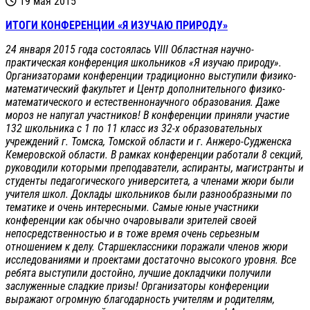
19 мая 2015
ИТОГИ КОНФЕРЕНЦИИ «Я ИЗУЧАЮ ПРИРОДУ»
24 января 2015 года состоялась VIII Областная научно-
практическая конференция школьников «Я изучаю природу».
Организаторами конференции традиционно выступили физико-
математический факультет и Центр дополнительного физико-
математического и естественнонаучного образования. Даже
мороз не напугал участников! В конференции приняли участие
132 школьника с 1 по 11 класс из 32-х образовательных
учреждений г. Томска, Томской области и г. Анжеро-Судженска
Кемеровской области. В рамках конференции работали 8 секций,
руководили которыми преподаватели, аспиранты, магистранты и
студенты педагогического университета, а членами жюри были
учителя школ. Доклады школьников были разнообразными по
тематике и очень интересными. Самые юные участники
конференции как обычно очаровывали зрителей своей
непосредственностью и в тоже время очень серьезным
отношением к делу. Старшеклассники поражали членов жюри
исследованиями и проектами достаточно высокого уровня. Все
ребята выступили достойно, лучшие докладчики получили
заслуженные сладкие призы! Организаторы конференции
выражают огромную благодарность учителям и родителям,