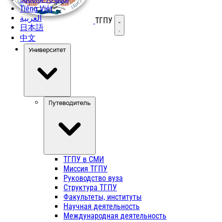
Tiếng Việt
العربية
ТГПУ
Открыть меню
日本語
中文
Университет
Путеводитель
ТГПУ в СМИ
Миссия ТГПУ
Руководство вуза
Структура ТГПУ
Факультеты, институты
Научная деятельность
Международная деятельность