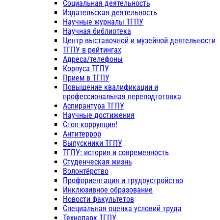
Социальная деятельность
Издательская деятельность
Научные журналы ТГПУ
Научная библиотека
Центр выставочной и музейной деятельности
ТГПУ в рейтингах
Адреса/телефоны
Корпуса ТГПУ
Прием в ТГПУ
Повышение квалификации и
профессиональная переподготовка
Аспирантура ТГПУ
Научные достижения
Стоп-коррупция!
Антитеррор
Выпускники ТГПУ
ТГПУ: история и современность
Студенческая жизнь
Волонтёрство
Профориентация и трудоустройство
Инклюзивное образование
Новости факультетов
Специальная оценка условий труда
Технопарк ТГПУ