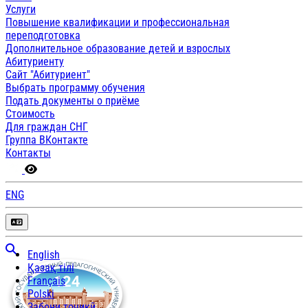
Услуги
Повышение квалификации и профессиональная
переподготовка
Дополнительное образование детей и взрослых
Абитуриенту
Сайт "Абитуриент"
Выбрать программу обучения
Подать документы о приёме
Стоимость
Для граждан СНГ
Группа ВКонтакте
Контакты
ENG
English
Қазақ тілі
Français
Polski
Забони тоҷикӣ