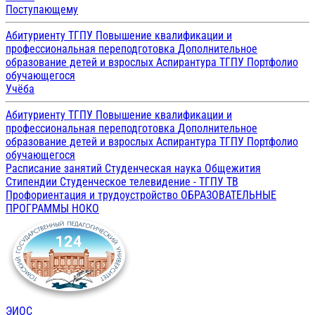
Поступающему
Абитуриенту ТГПУ
Повышение квалификации и
профессиональная переподготовка
Дополнительное
образование детей и взрослых
Аспирантура ТГПУ
Портфолио
обучающегося
Учёба
Абитуриенту ТГПУ
Повышение квалификации и
профессиональная переподготовка
Дополнительное
образование детей и взрослых
Аспирантура ТГПУ
Портфолио
обучающегося
Расписание занятий
Студенческая наука
Общежития
Стипендии
Студенческое телевидение - ТГПУ ТВ
Профориентация и трудоустройство
ОБРАЗОВАТЕЛЬНЫЕ
ПРОГРАММЫ
НОКО
ЭИОС