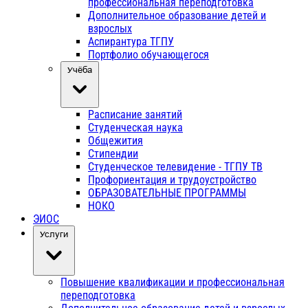
профессиональная переподготовка
Дополнительное образование детей и
взрослых
Аспирантура ТГПУ
Портфолио обучающегося
Учёба
Расписание занятий
Студенческая наука
Общежития
Стипендии
Студенческое телевидение - ТГПУ ТВ
Профориентация и трудоустройство
ОБРАЗОВАТЕЛЬНЫЕ ПРОГРАММЫ
НОКО
ЭИОС
Услуги
Повышение квалификации и профессиональная
переподготовка