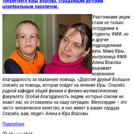
трехлетнего Юры Власова, страдающий детским
церебральным параличом.
Участниками акции
стали не только
сотрудники и
студенты ФМФ, но
и другие
подразделения
вуза. Мама Юры,
выпускница ФМФ
Алена Власова
выражает
искреннюю
благодарность за оказанную помощь. «Дорогие друзья! Большое
спасибо за помощь, которая пойдет на лечение Юры. Спасибо
родной кафедре общей физики и физико-математическому
факультету. Особая благодарность людям, которые совсем не
знают нас, но отозвались на нашу ситуацию. Милосердие – это
чисто человеческое качество, и оно живет в ваших сердцах.
Спасибо, вам, люди!» Алена и Юра Власовы.
Подробнее