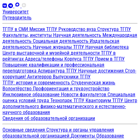
Университет
Путеводитель
ТГПУ в СМИ
Миссия ТГПУ
Руководство вуза
Структура ТГПУ
Факультеты, институты
Научная деятельность
Международная
деятельность
Социальная деятельность
Издательская
деятельность
Научные журналы ТГПУ
Научная библиотека
Центр выставочной и музейной деятельности
ТГПУ в
рейтингах
Адреса/телефоны
Корпуса ТГПУ
Прием в ТГПУ
Повышение квалификации и профессиональная
переподготовка
Аспирантура ТГПУ
Научные достижения
Стоп-
коррупция!
Антитеррор
Выпускники ТГПУ
ТГПУ: история и современность
Студенческая жизнь
Волонтёрство
Профориентация и трудоустройство
Инклюзивное образование
Новости факультетов
Специальная
оценка условий труда
Технопарк ТГПУ
Кванториум ТГПУ
Центр
дополнительного физико-математического и естественно-
научного образования
Сведения об образовательной организации
Основные сведения
Структура и органы управления
образовательной организацией
Документы
Образование