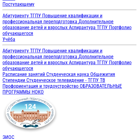
Поступающему
Абитуриенту ТГПУ
Повышение квалификации и
профессиональная переподготовка
Дополнительное
образование детей и взрослых
Аспирантура ТГПУ
Портфолио
обучающегося
Учёба
Абитуриенту ТГПУ
Повышение квалификации и
профессиональная переподготовка
Дополнительное
образование детей и взрослых
Аспирантура ТГПУ
Портфолио
обучающегося
Расписание занятий
Студенческая наука
Общежития
Стипендии
Студенческое телевидение - ТГПУ ТВ
Профориентация и трудоустройство
ОБРАЗОВАТЕЛЬНЫЕ
ПРОГРАММЫ
НОКО
ЭИОС