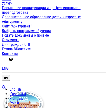
Услуги
Повышение квалификации и профессиональная
переподготовка
Дополнительное образование детей и взрослых
Абитуриенту
Сайт "Абитуриент"
Выбрать программу обучения
Подать документы о приёме
Стоимость
Для граждан СНГ
Группа ВКонтакте
Контакты
ENG
English
Қазақ тілі
Français
Polski
Забони тоҷикӣ