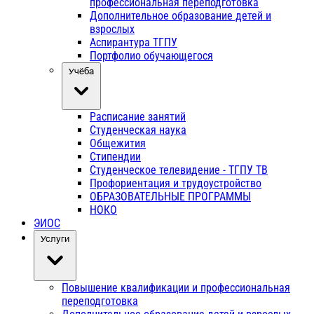
профессиональная переподготовка
Дополнительное образование детей и
взрослых
Аспирантура ТГПУ
Портфолио обучающегося
Учёба
Расписание занятий
Студенческая наука
Общежития
Стипендии
Студенческое телевидение - ТГПУ ТВ
Профориентация и трудоустройство
ОБРАЗОВАТЕЛЬНЫЕ ПРОГРАММЫ
НОКО
ЭИОС
Услуги
Повышение квалификации и профессиональная
переподготовка