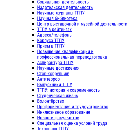
Социальная деятельность
Издательская деятельность
Научные журналы ТГПУ
Научная библиотека
Центр выставочной и музейной деятельности
ТГПУ в рейтингах
Адреса/телефоны
Корпуса ТГПУ
Прием в ТГПУ
Повышение квалификации и
профессиональная переподготовка
Аспирантура ТГПУ
Научные достижения
Стоп-коррупция!
Антитеррор
Выпускники ТГПУ
ТГПУ: история и современность
Студенческая жизнь
Волонтёрство
Профориентация и трудоустройство
Инклюзивное образование
Новости факультетов
Специальная оценка условий труда
Технопарк ТГПУ