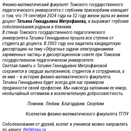
Физико-математический факультет Томского государственного
педагогического университета с глубоким прискорбием извещает
о том, что 19 сентября 2024 года на 52 году жизни ушла из жизни
доцент
Татьяна Геннадьевна Митрофанова,
и выражает глубокие
соболезнования родным и близким.
В стенах Томского государственного педагогического
университета Татьяна Геннадьевна прошла все ступени от
студента до доцента. В 2003 году она защитила кандидатскую
диссертацию на тему «Обратные задачи электродинамики
заряженных частиц» в диссертационном совете при Томском
государственном педагогическом университете.
Светлая память о Татьяне Геннадьевне Митрофановой
сохранится в сердцах выпускников, студентов и сотрудников, а
ее имя – в истории физико-математического факультета.
Татьяна Геннадьевна будет всегда для нас примером
преданности своей профессии. Мы навсегда запомним ее юмор,
необычайный оптимизм и исключительную добросовестность.
Помним. Любим. Благодарим. Скорбим
Коллектив физико-математического факультета ТГПУ
Соболезнования от друзей, коллег и учеников можно направлять
по адресу:
fmf@tspu.ru