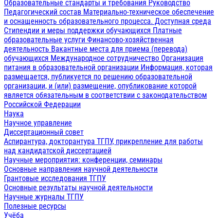
Образовательные стандарты и требования
Руководство
Педагогический состав
Материально-техническое обеспечение
и оснащенность образовательного процесса. Доступная среда
Стипендии и меры поддержки обучающихся
Платные
образовательные услуги
Финансово-хозяйственная
деятельность
Вакантные места для приема (перевода)
обучающихся
Международное сотрудничество
Организация
питания в образовательной организации
Информация, которая
размещается, публикуется по решению образовательной
организации, и (или) размещение, опубликование которой
является обязательным в соответствии с законодательством
Российской Федерации
Наука
Научное управление
Диссертационный совет
Аспирантура, докторантура ТГПУ, прикрепление для работы
над кандидатской диссертацией
Научные мероприятия: конференции, семинары
Основные направления научной деятельности
Грантовые исследования ТГПУ
Основные результаты научной деятельности
Научные журналы ТГПУ
Полезные ресурсы
Учёба