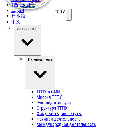
Tiếng Việt
العربية
ТГПУ
Открыть меню
日本語
中文
Университет
Путеводитель
ТГПУ в СМИ
Миссия ТГПУ
Руководство вуза
Структура ТГПУ
Факультеты, институты
Научная деятельность
Международная деятельность