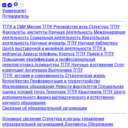
Университет
Путеводитель
ТГПУ в СМИ
Миссия ТГПУ
Руководство вуза
Структура ТГПУ
Факультеты, институты
Научная деятельность
Международная
деятельность
Социальная деятельность
Издательская
деятельность
Научные журналы ТГПУ
Научная библиотека
Центр выставочной и музейной деятельности
ТГПУ в
рейтингах
Адреса/телефоны
Корпуса ТГПУ
Прием в ТГПУ
Повышение квалификации и профессиональная
переподготовка
Аспирантура ТГПУ
Научные достижения
Стоп-
коррупция!
Антитеррор
Выпускники ТГПУ
ТГПУ: история и современность
Студенческая жизнь
Волонтёрство
Профориентация и трудоустройство
Инклюзивное образование
Новости факультетов
Специальная
оценка условий труда
Технопарк ТГПУ
Кванториум ТГПУ
Центр
дополнительного физико-математического и естественно-
научного образования
Сведения об образовательной организации
Основные сведения
Структура и органы управления
образовательной организацией
Документы
Образование