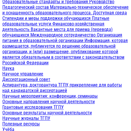
Образовательные стандарты и требования
Руководство
Педагогический состав
Материально-техническое обеспечение
и оснащенность образовательного процесса. Доступная среда
Стипендии и меры поддержки обучающихся
Платные
образовательные услуги
Финансово-хозяйственная
деятельность
Вакантные места для приема (перевода)
обучающихся
Международное сотрудничество
Организация
питания в образовательной организации
Информация, которая
размещается, публикуется по решению образовательной
организации, и (или) размещение, опубликование которой
является обязательным в соответствии с законодательством
Российской Федерации
Наука
Научное управление
Диссертационный совет
Аспирантура, докторантура ТГПУ, прикрепление для работы
над кандидатской диссертацией
Научные мероприятия: конференции, семинары
Основные направления научной деятельности
Грантовые исследования ТГПУ
Основные результаты научной деятельности
Научные журналы ТГПУ
Полезные ресурсы
Учёба