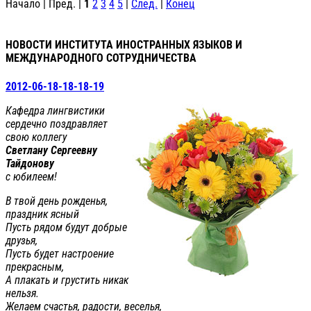
Начало | Пред. |
1
2
3
4
5
|
След.
|
Конец
НОВОСТИ ИНСТИТУТА ИНОСТРАННЫХ ЯЗЫКОВ И
МЕЖДУНАРОДНОГО СОТРУДНИЧЕСТВА
2012-06-18-18-18-19
Кафедра лингвистики
сердечно поздравляет
свою коллегу
Светлану Сергеевну
Тайдонову
с юбилеем!
В твой день рожденья,
праздник ясный
Пусть рядом будут добрые
друзья,
Пусть будет настроение
прекрасным,
А плакать и грустить никак
нельзя.
Желаем счастья, радости, веселья,