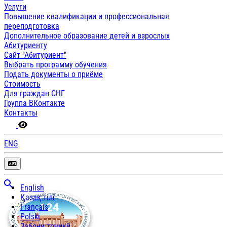
Услуги
Повышение квалификации и профессиональная
переподготовка
Дополнительное образование детей и взрослых
Абитуриенту
Сайт "Абитуриент"
Выбрать программу обучения
Подать документы о приёме
Стоимость
Для граждан СНГ
Группа ВКонтакте
Контакты
ENG
English
Қазақ тілі
Français
Polski
Забони тоҷикӣ