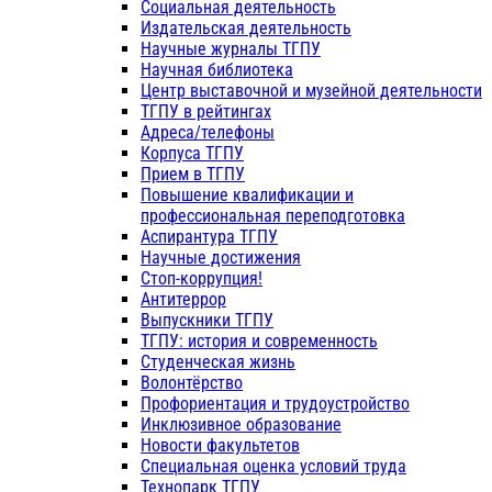
Социальная деятельность
Издательская деятельность
Научные журналы ТГПУ
Научная библиотека
Центр выставочной и музейной деятельности
ТГПУ в рейтингах
Адреса/телефоны
Корпуса ТГПУ
Прием в ТГПУ
Повышение квалификации и
профессиональная переподготовка
Аспирантура ТГПУ
Научные достижения
Стоп-коррупция!
Антитеррор
Выпускники ТГПУ
ТГПУ: история и современность
Студенческая жизнь
Волонтёрство
Профориентация и трудоустройство
Инклюзивное образование
Новости факультетов
Специальная оценка условий труда
Технопарк ТГПУ