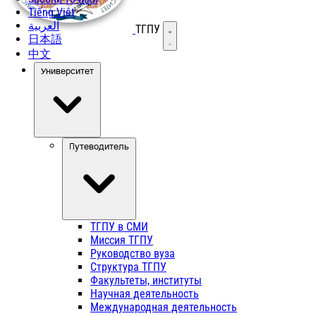
Tiếng Việt
العربية
ТГПУ
Открыть меню
日本語
中文
Университет
Путеводитель
ТГПУ в СМИ
Миссия ТГПУ
Руководство вуза
Структура ТГПУ
Факультеты, институты
Научная деятельность
Международная деятельность