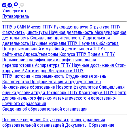
Университет
Путеводитель
ТГПУ в СМИ
Миссия ТГПУ
Руководство вуза
Структура ТГПУ
Факультеты, институты
Научная деятельность
Международная
деятельность
Социальная деятельность
Издательская
деятельность
Научные журналы ТГПУ
Научная библиотека
Центр выставочной и музейной деятельности
ТГПУ в
рейтингах
Адреса/телефоны
Корпуса ТГПУ
Прием в ТГПУ
Повышение квалификации и профессиональная
переподготовка
Аспирантура ТГПУ
Научные достижения
Стоп-
коррупция!
Антитеррор
Выпускники ТГПУ
ТГПУ: история и современность
Студенческая жизнь
Волонтёрство
Профориентация и трудоустройство
Инклюзивное образование
Новости факультетов
Специальная
оценка условий труда
Технопарк ТГПУ
Кванториум ТГПУ
Центр
дополнительного физико-математического и естественно-
научного образования
Сведения об образовательной организации
Основные сведения
Структура и органы управления
образовательной организацией
Документы
Образование