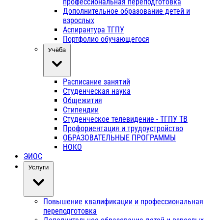
профессиональная переподготовка
Дополнительное образование детей и
взрослых
Аспирантура ТГПУ
Портфолио обучающегося
Учёба
Расписание занятий
Студенческая наука
Общежития
Стипендии
Студенческое телевидение - ТГПУ ТВ
Профориентация и трудоустройство
ОБРАЗОВАТЕЛЬНЫЕ ПРОГРАММЫ
НОКО
ЭИОС
Услуги
Повышение квалификации и профессиональная
переподготовка