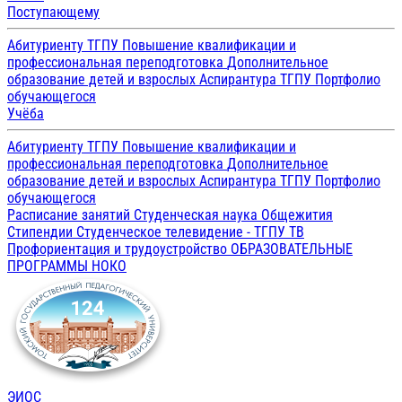
Поступающему
Абитуриенту ТГПУ
Повышение квалификации и
профессиональная переподготовка
Дополнительное
образование детей и взрослых
Аспирантура ТГПУ
Портфолио
обучающегося
Учёба
Абитуриенту ТГПУ
Повышение квалификации и
профессиональная переподготовка
Дополнительное
образование детей и взрослых
Аспирантура ТГПУ
Портфолио
обучающегося
Расписание занятий
Студенческая наука
Общежития
Стипендии
Студенческое телевидение - ТГПУ ТВ
Профориентация и трудоустройство
ОБРАЗОВАТЕЛЬНЫЕ
ПРОГРАММЫ
НОКО
ЭИОС