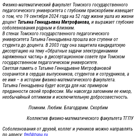
Физико-математический факультет Томского государственного
педагогического университета с глубоким прискорбием извещает
о том, что 19 сентября 2024 года на 52 году жизни ушла из жизни
доцент
Татьяна Геннадьевна Митрофанова,
и выражает глубокие
соболезнования родным и близким.
В стенах Томского государственного педагогического
университета Татьяна Геннадьевна прошла все ступени от
студента до доцента. В 2003 году она защитила кандидатскую
диссертацию на тему «Обратные задачи электродинамики
заряженных частиц» в диссертационном совете при Томском
государственном педагогическом университете.
Светлая память о Татьяне Геннадьевне Митрофановой
сохранится в сердцах выпускников, студентов и сотрудников, а
ее имя – в истории физико-математического факультета.
Татьяна Геннадьевна будет всегда для нас примером
преданности своей профессии. Мы навсегда запомним ее юмор,
необычайный оптимизм и исключительную добросовестность.
Помним. Любим. Благодарим. Скорбим
Коллектив физико-математического факультета ТГПУ
Соболезнования от друзей, коллег и учеников можно направлять
по адресу:
fmf@tspu.ru