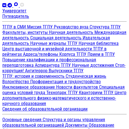
Университет
Путеводитель
ТГПУ в СМИ
Миссия ТГПУ
Руководство вуза
Структура ТГПУ
Факультеты, институты
Научная деятельность
Международная
деятельность
Социальная деятельность
Издательская
деятельность
Научные журналы ТГПУ
Научная библиотека
Центр выставочной и музейной деятельности
ТГПУ в
рейтингах
Адреса/телефоны
Корпуса ТГПУ
Прием в ТГПУ
Повышение квалификации и профессиональная
переподготовка
Аспирантура ТГПУ
Научные достижения
Стоп-
коррупция!
Антитеррор
Выпускники ТГПУ
ТГПУ: история и современность
Студенческая жизнь
Волонтёрство
Профориентация и трудоустройство
Инклюзивное образование
Новости факультетов
Специальная
оценка условий труда
Технопарк ТГПУ
Кванториум ТГПУ
Центр
дополнительного физико-математического и естественно-
научного образования
Сведения об образовательной организации
Основные сведения
Структура и органы управления
образовательной организацией
Документы
Образование