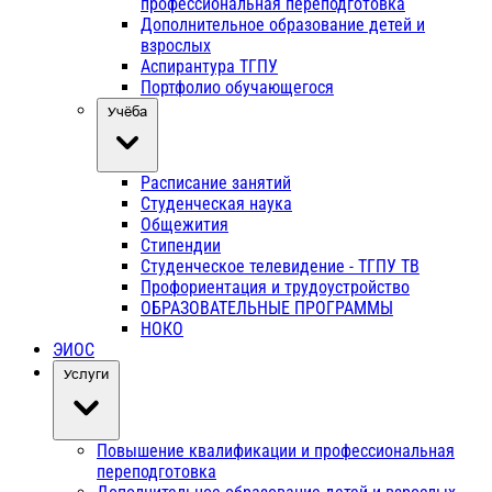
профессиональная переподготовка
Дополнительное образование детей и
взрослых
Аспирантура ТГПУ
Портфолио обучающегося
Учёба
Расписание занятий
Студенческая наука
Общежития
Стипендии
Студенческое телевидение - ТГПУ ТВ
Профориентация и трудоустройство
ОБРАЗОВАТЕЛЬНЫЕ ПРОГРАММЫ
НОКО
ЭИОС
Услуги
Повышение квалификации и профессиональная
переподготовка