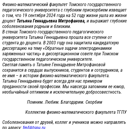
Физико-математический факультет Томского государственного
педагогического университета с глубоким прискорбием извещает
о том, что 19 сентября 2024 года на 52 году жизни ушла из жизни
доцент
Татьяна Геннадьевна Митрофанова,
и выражает глубокие
соболезнования родным и близким.
В стенах Томского государственного педагогического
университета Татьяна Геннадьевна прошла все ступени от
студента до доцента. В 2003 году она защитила кандидатскую
диссертацию на тему «Обратные задачи электродинамики
заряженных частиц» в диссертационном совете при Томском
государственном педагогическом университете.
Светлая память о Татьяне Геннадьевне Митрофановой
сохранится в сердцах выпускников, студентов и сотрудников, а
ее имя – в истории физико-математического факультета.
Татьяна Геннадьевна будет всегда для нас примером
преданности своей профессии. Мы навсегда запомним ее юмор,
необычайный оптимизм и исключительную добросовестность.
Помним. Любим. Благодарим. Скорбим
Коллектив физико-математического факультета ТГПУ
Соболезнования от друзей, коллег и учеников можно направлять
по адресу:
fmf@tspu.ru