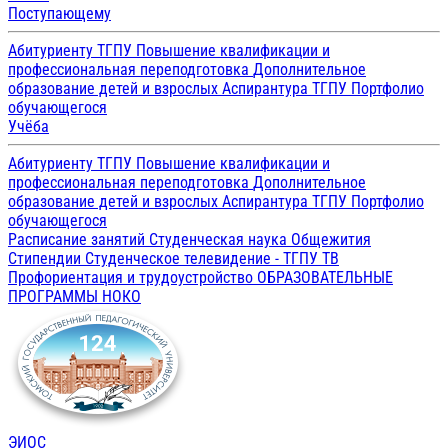
Поступающему
Абитуриенту ТГПУ
Повышение квалификации и
профессиональная переподготовка
Дополнительное
образование детей и взрослых
Аспирантура ТГПУ
Портфолио
обучающегося
Учёба
Абитуриенту ТГПУ
Повышение квалификации и
профессиональная переподготовка
Дополнительное
образование детей и взрослых
Аспирантура ТГПУ
Портфолио
обучающегося
Расписание занятий
Студенческая наука
Общежития
Стипендии
Студенческое телевидение - ТГПУ ТВ
Профориентация и трудоустройство
ОБРАЗОВАТЕЛЬНЫЕ
ПРОГРАММЫ
НОКО
ЭИОС