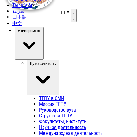
Tiếng Việt
العربية
ТГПУ
Открыть меню
日本語
中文
Университет
Путеводитель
ТГПУ в СМИ
Миссия ТГПУ
Руководство вуза
Структура ТГПУ
Факультеты, институты
Научная деятельность
Международная деятельность