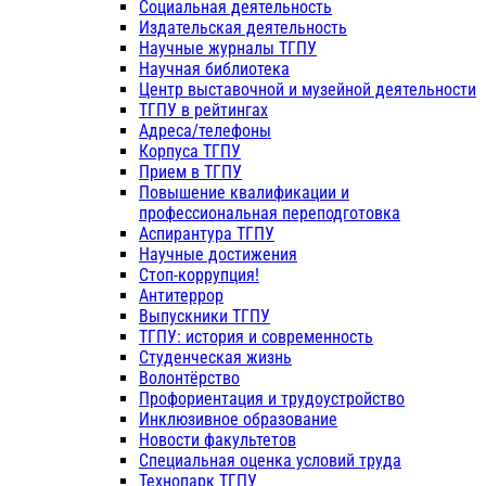
Социальная деятельность
Издательская деятельность
Научные журналы ТГПУ
Научная библиотека
Центр выставочной и музейной деятельности
ТГПУ в рейтингах
Адреса/телефоны
Корпуса ТГПУ
Прием в ТГПУ
Повышение квалификации и
профессиональная переподготовка
Аспирантура ТГПУ
Научные достижения
Стоп-коррупция!
Антитеррор
Выпускники ТГПУ
ТГПУ: история и современность
Студенческая жизнь
Волонтёрство
Профориентация и трудоустройство
Инклюзивное образование
Новости факультетов
Специальная оценка условий труда
Технопарк ТГПУ