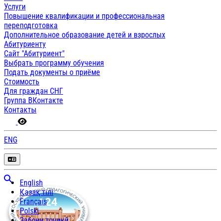
Услуги
Повышение квалификации и профессиональная
переподготовка
Дополнительное образование детей и взрослых
Абитуриенту
Сайт "Абитуриент"
Выбрать программу обучения
Подать документы о приёме
Стоимость
Для граждан СНГ
Группа ВКонтакте
Контакты
ENG
English
Қазақ тілі
Français
Polski
Забони тоҷикӣ