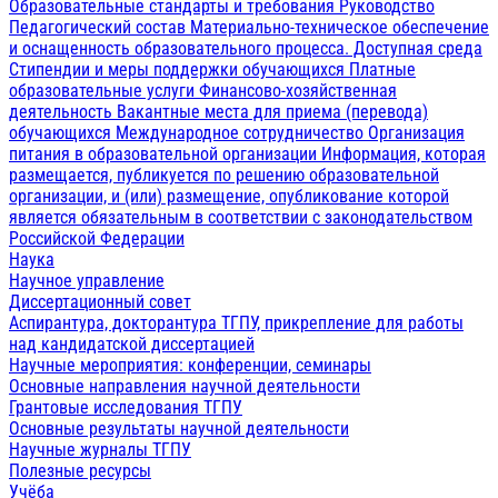
Образовательные стандарты и требования
Руководство
Педагогический состав
Материально-техническое обеспечение
и оснащенность образовательного процесса. Доступная среда
Стипендии и меры поддержки обучающихся
Платные
образовательные услуги
Финансово-хозяйственная
деятельность
Вакантные места для приема (перевода)
обучающихся
Международное сотрудничество
Организация
питания в образовательной организации
Информация, которая
размещается, публикуется по решению образовательной
организации, и (или) размещение, опубликование которой
является обязательным в соответствии с законодательством
Российской Федерации
Наука
Научное управление
Диссертационный совет
Аспирантура, докторантура ТГПУ, прикрепление для работы
над кандидатской диссертацией
Научные мероприятия: конференции, семинары
Основные направления научной деятельности
Грантовые исследования ТГПУ
Основные результаты научной деятельности
Научные журналы ТГПУ
Полезные ресурсы
Учёба