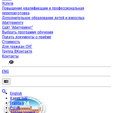
Услуги
Повышение квалификации и профессиональная
переподготовка
Дополнительное образование детей и взрослых
Абитуриенту
Сайт "Абитуриент"
Выбрать программу обучения
Подать документы о приёме
Стоимость
Для граждан СНГ
Группа ВКонтакте
Контакты
ENG
English
Қазақ тілі
Français
Polski
Забони тоҷикӣ