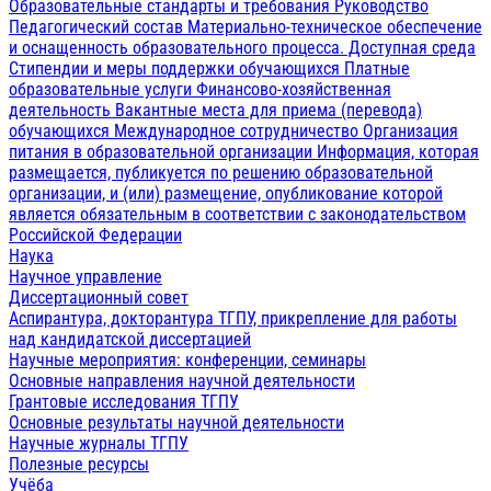
Образовательные стандарты и требования
Руководство
Педагогический состав
Материально-техническое обеспечение
и оснащенность образовательного процесса. Доступная среда
Стипендии и меры поддержки обучающихся
Платные
образовательные услуги
Финансово-хозяйственная
деятельность
Вакантные места для приема (перевода)
обучающихся
Международное сотрудничество
Организация
питания в образовательной организации
Информация, которая
размещается, публикуется по решению образовательной
организации, и (или) размещение, опубликование которой
является обязательным в соответствии с законодательством
Российской Федерации
Наука
Научное управление
Диссертационный совет
Аспирантура, докторантура ТГПУ, прикрепление для работы
над кандидатской диссертацией
Научные мероприятия: конференции, семинары
Основные направления научной деятельности
Грантовые исследования ТГПУ
Основные результаты научной деятельности
Научные журналы ТГПУ
Полезные ресурсы
Учёба