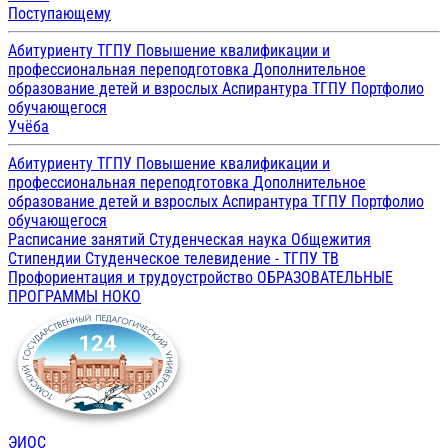
Поступающему
Абитуриенту ТГПУ
Повышение квалификации и
профессиональная переподготовка
Дополнительное
образование детей и взрослых
Аспирантура ТГПУ
Портфолио
обучающегося
Учёба
Абитуриенту ТГПУ
Повышение квалификации и
профессиональная переподготовка
Дополнительное
образование детей и взрослых
Аспирантура ТГПУ
Портфолио
обучающегося
Расписание занятий
Студенческая наука
Общежития
Стипендии
Студенческое телевидение - ТГПУ ТВ
Профориентация и трудоустройство
ОБРАЗОВАТЕЛЬНЫЕ
ПРОГРАММЫ
НОКО
ЭИОС