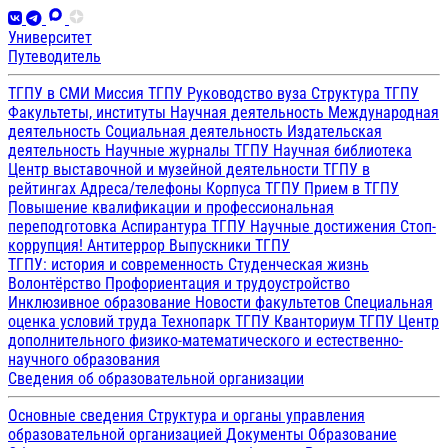
Университет
Путеводитель
ТГПУ в СМИ
Миссия ТГПУ
Руководство вуза
Структура ТГПУ
Факультеты, институты
Научная деятельность
Международная
деятельность
Социальная деятельность
Издательская
деятельность
Научные журналы ТГПУ
Научная библиотека
Центр выставочной и музейной деятельности
ТГПУ в
рейтингах
Адреса/телефоны
Корпуса ТГПУ
Прием в ТГПУ
Повышение квалификации и профессиональная
переподготовка
Аспирантура ТГПУ
Научные достижения
Стоп-
коррупция!
Антитеррор
Выпускники ТГПУ
ТГПУ: история и современность
Студенческая жизнь
Волонтёрство
Профориентация и трудоустройство
Инклюзивное образование
Новости факультетов
Специальная
оценка условий труда
Технопарк ТГПУ
Кванториум ТГПУ
Центр
дополнительного физико-математического и естественно-
научного образования
Сведения об образовательной организации
Основные сведения
Структура и органы управления
образовательной организацией
Документы
Образование