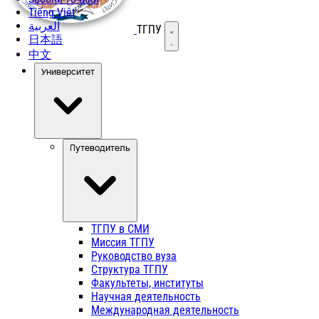
Tiếng Việt
العربية
ТГПУ
Открыть меню
日本語
中文
Университет
Путеводитель
ТГПУ в СМИ
Миссия ТГПУ
Руководство вуза
Структура ТГПУ
Факультеты, институты
Научная деятельность
Международная деятельность