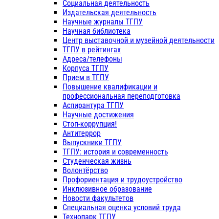
Социальная деятельность
Издательская деятельность
Научные журналы ТГПУ
Научная библиотека
Центр выставочной и музейной деятельности
ТГПУ в рейтингах
Адреса/телефоны
Корпуса ТГПУ
Прием в ТГПУ
Повышение квалификации и
профессиональная переподготовка
Аспирантура ТГПУ
Научные достижения
Стоп-коррупция!
Антитеррор
Выпускники ТГПУ
ТГПУ: история и современность
Студенческая жизнь
Волонтёрство
Профориентация и трудоустройство
Инклюзивное образование
Новости факультетов
Специальная оценка условий труда
Технопарк ТГПУ