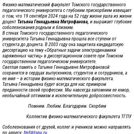
Физико-математический факультет Томского государственного
педагогического университета с глубоким прискорбием извещает
о том, что 19 сентября 2024 года на 52 году жизни ушла из жизни
доцент
Татьяна Геннадьевна Митрофанова,
и выражает глубокие
соболезнования родным и близким.
В стенах Томского государственного педагогического
университета Татьяна Геннадьевна прошла все ступени от
студента до доцента. В 2003 году она защитила кандидатскую
диссертацию на тему «Обратные задачи электродинамики
заряженных частиц» в диссертационном совете при Томском
государственном педагогическом университете.
Светлая память о Татьяне Геннадьевне Митрофановой
сохранится в сердцах выпускников, студентов и сотрудников, а
ее имя – в истории физико-математического факультета.
Татьяна Геннадьевна будет всегда для нас примером
преданности своей профессии. Мы навсегда запомним ее юмор,
необычайный оптимизм и исключительную добросовестность.
Помним. Любим. Благодарим. Скорбим
Коллектив физико-математического факультета ТГПУ
Соболезнования от друзей, коллег и учеников можно направлять
по адресу:
fmf@tspu.ru