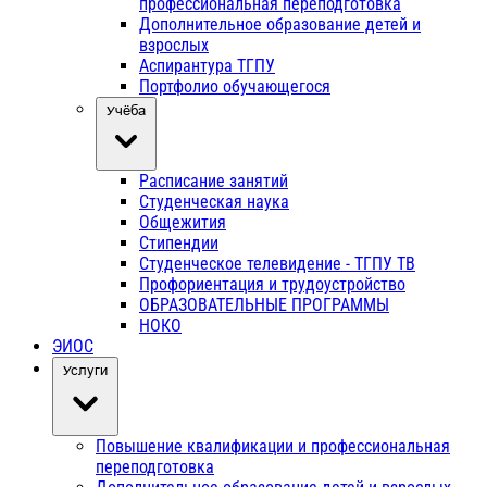
профессиональная переподготовка
Дополнительное образование детей и
взрослых
Аспирантура ТГПУ
Портфолио обучающегося
Учёба
Расписание занятий
Студенческая наука
Общежития
Стипендии
Студенческое телевидение - ТГПУ ТВ
Профориентация и трудоустройство
ОБРАЗОВАТЕЛЬНЫЕ ПРОГРАММЫ
НОКО
ЭИОС
Услуги
Повышение квалификации и профессиональная
переподготовка