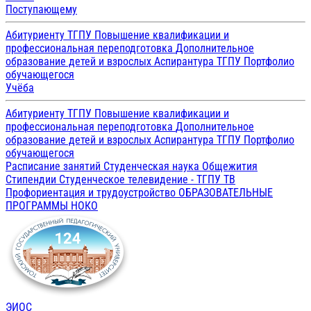
Поступающему
Абитуриенту ТГПУ
Повышение квалификации и
профессиональная переподготовка
Дополнительное
образование детей и взрослых
Аспирантура ТГПУ
Портфолио
обучающегося
Учёба
Абитуриенту ТГПУ
Повышение квалификации и
профессиональная переподготовка
Дополнительное
образование детей и взрослых
Аспирантура ТГПУ
Портфолио
обучающегося
Расписание занятий
Студенческая наука
Общежития
Стипендии
Студенческое телевидение - ТГПУ ТВ
Профориентация и трудоустройство
ОБРАЗОВАТЕЛЬНЫЕ
ПРОГРАММЫ
НОКО
ЭИОС