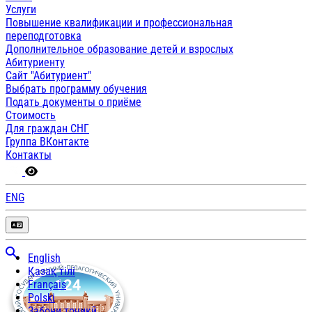
Услуги
Повышение квалификации и профессиональная
переподготовка
Дополнительное образование детей и взрослых
Абитуриенту
Сайт "Абитуриент"
Выбрать программу обучения
Подать документы о приёме
Стоимость
Для граждан СНГ
Группа ВКонтакте
Контакты
ENG
English
Қазақ тілі
Français
Polski
Забони тоҷикӣ