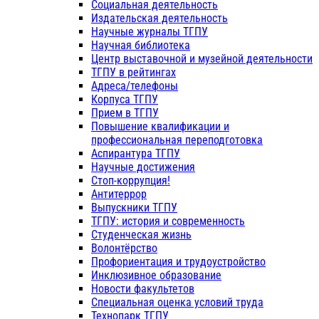
Социальная деятельность
Издательская деятельность
Научные журналы ТГПУ
Научная библиотека
Центр выставочной и музейной деятельности
ТГПУ в рейтингах
Адреса/телефоны
Корпуса ТГПУ
Прием в ТГПУ
Повышение квалификации и
профессиональная переподготовка
Аспирантура ТГПУ
Научные достижения
Стоп-коррупция!
Антитеррор
Выпускники ТГПУ
ТГПУ: история и современность
Студенческая жизнь
Волонтёрство
Профориентация и трудоустройство
Инклюзивное образование
Новости факультетов
Специальная оценка условий труда
Технопарк ТГПУ