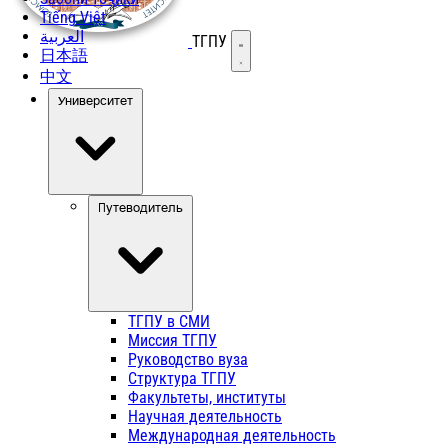
Tiếng Việt
العربية
ТГПУ
Открыть меню
日本語
中文
Университет
Путеводитель
ТГПУ в СМИ
Миссия ТГПУ
Руководство вуза
Структура ТГПУ
Факультеты, институты
Научная деятельность
Международная деятельность