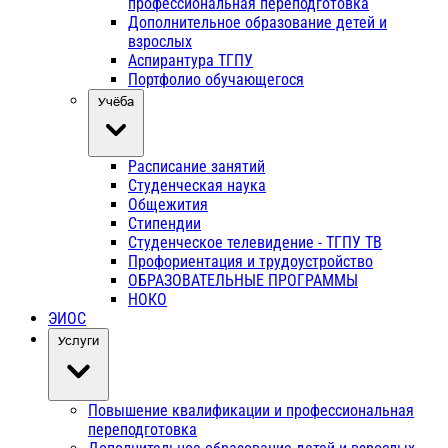
профессиональная переподготовка
Дополнительное образование детей и
взрослых
Аспирантура ТГПУ
Портфолио обучающегося
Учёба
Расписание занятий
Студенческая наука
Общежития
Стипендии
Студенческое телевидение - ТГПУ ТВ
Профориентация и трудоустройство
ОБРАЗОВАТЕЛЬНЫЕ ПРОГРАММЫ
НОКО
ЭИОС
Услуги
Повышение квалификации и профессиональная
переподготовка