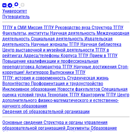
Университет
Путеводитель
ТГПУ в СМИ
Миссия ТГПУ
Руководство вуза
Структура ТГПУ
Факультеты, институты
Научная деятельность
Международная
деятельность
Социальная деятельность
Издательская
деятельность
Научные журналы ТГПУ
Научная библиотека
Центр выставочной и музейной деятельности
ТГПУ в
рейтингах
Адреса/телефоны
Корпуса ТГПУ
Прием в ТГПУ
Повышение квалификации и профессиональная
переподготовка
Аспирантура ТГПУ
Научные достижения
Стоп-
коррупция!
Антитеррор
Выпускники ТГПУ
ТГПУ: история и современность
Студенческая жизнь
Волонтёрство
Профориентация и трудоустройство
Инклюзивное образование
Новости факультетов
Специальная
оценка условий труда
Технопарк ТГПУ
Кванториум ТГПУ
Центр
дополнительного физико-математического и естественно-
научного образования
Сведения об образовательной организации
Основные сведения
Структура и органы управления
образовательной организацией
Документы
Образование