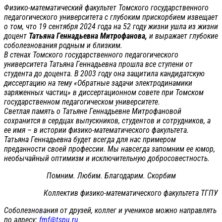
Физико-математический факультет Томского государственного
педагогического университета с глубоким прискорбием извещает
о том, что 19 сентября 2024 года на 52 году жизни ушла из жизни
доцент
Татьяна Геннадьевна Митрофанова,
и выражает глубокие
соболезнования родным и близким.
В стенах Томского государственного педагогического
университета Татьяна Геннадьевна прошла все ступени от
студента до доцента. В 2003 году она защитила кандидатскую
диссертацию на тему «Обратные задачи электродинамики
заряженных частиц» в диссертационном совете при Томском
государственном педагогическом университете.
Светлая память о Татьяне Геннадьевне Митрофановой
сохранится в сердцах выпускников, студентов и сотрудников, а
ее имя – в истории физико-математического факультета.
Татьяна Геннадьевна будет всегда для нас примером
преданности своей профессии. Мы навсегда запомним ее юмор,
необычайный оптимизм и исключительную добросовестность.
Помним. Любим. Благодарим. Скорбим
Коллектив физико-математического факультета ТГПУ
Соболезнования от друзей, коллег и учеников можно направлять
по адресу:
fmf@tspu.ru