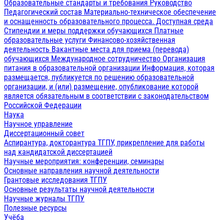
Образовательные стандарты и требования
Руководство
Педагогический состав
Материально-техническое обеспечение
и оснащенность образовательного процесса. Доступная среда
Стипендии и меры поддержки обучающихся
Платные
образовательные услуги
Финансово-хозяйственная
деятельность
Вакантные места для приема (перевода)
обучающихся
Международное сотрудничество
Организация
питания в образовательной организации
Информация, которая
размещается, публикуется по решению образовательной
организации, и (или) размещение, опубликование которой
является обязательным в соответствии с законодательством
Российской Федерации
Наука
Научное управление
Диссертационный совет
Аспирантура, докторантура ТГПУ, прикрепление для работы
над кандидатской диссертацией
Научные мероприятия: конференции, семинары
Основные направления научной деятельности
Грантовые исследования ТГПУ
Основные результаты научной деятельности
Научные журналы ТГПУ
Полезные ресурсы
Учёба