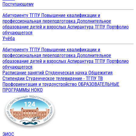
Поступающему
Абитуриенту ТГПУ
Повышение квалификации и
профессиональная переподготовка
Дополнительное
образование детей и взрослых
Аспирантура ТГПУ
Портфолио
обучающегося
Учёба
Абитуриенту ТГПУ
Повышение квалификации и
профессиональная переподготовка
Дополнительное
образование детей и взрослых
Аспирантура ТГПУ
Портфолио
обучающегося
Расписание занятий
Студенческая наука
Общежития
Стипендии
Студенческое телевидение - ТГПУ ТВ
Профориентация и трудоустройство
ОБРАЗОВАТЕЛЬНЫЕ
ПРОГРАММЫ
НОКО
ЭИОС