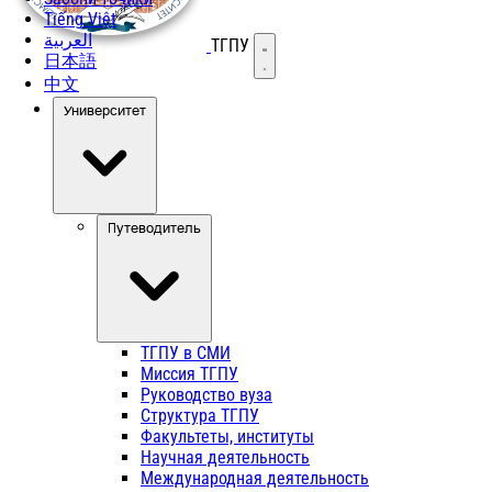
Tiếng Việt
العربية
ТГПУ
Открыть меню
日本語
中文
Университет
Путеводитель
ТГПУ в СМИ
Миссия ТГПУ
Руководство вуза
Структура ТГПУ
Факультеты, институты
Научная деятельность
Международная деятельность