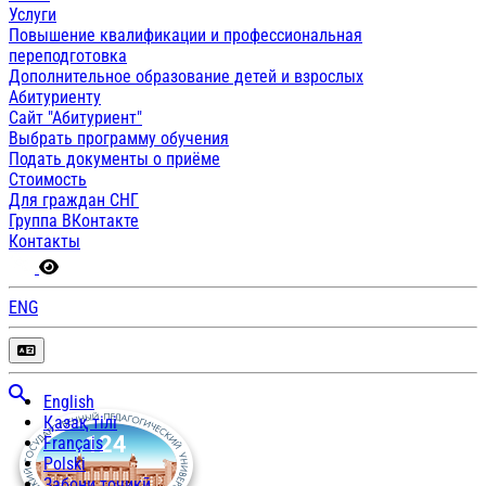
Услуги
Повышение квалификации и профессиональная
переподготовка
Дополнительное образование детей и взрослых
Абитуриенту
Сайт "Абитуриент"
Выбрать программу обучения
Подать документы о приёме
Стоимость
Для граждан СНГ
Группа ВКонтакте
Контакты
ENG
English
Қазақ тілі
Français
Polski
Забони тоҷикӣ