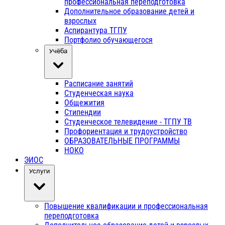
профессиональная переподготовка
Дополнительное образование детей и
взрослых
Аспирантура ТГПУ
Портфолио обучающегося
Учёба
Расписание занятий
Студенческая наука
Общежития
Стипендии
Студенческое телевидение - ТГПУ ТВ
Профориентация и трудоустройство
ОБРАЗОВАТЕЛЬНЫЕ ПРОГРАММЫ
НОКО
ЭИОС
Услуги
Повышение квалификации и профессиональная
переподготовка