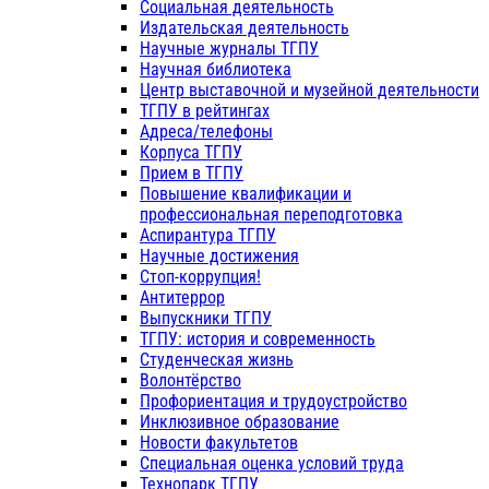
Социальная деятельность
Издательская деятельность
Научные журналы ТГПУ
Научная библиотека
Центр выставочной и музейной деятельности
ТГПУ в рейтингах
Адреса/телефоны
Корпуса ТГПУ
Прием в ТГПУ
Повышение квалификации и
профессиональная переподготовка
Аспирантура ТГПУ
Научные достижения
Стоп-коррупция!
Антитеррор
Выпускники ТГПУ
ТГПУ: история и современность
Студенческая жизнь
Волонтёрство
Профориентация и трудоустройство
Инклюзивное образование
Новости факультетов
Специальная оценка условий труда
Технопарк ТГПУ