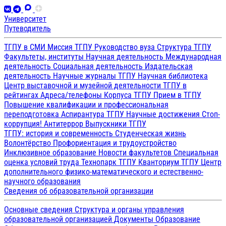
Университет
Путеводитель
ТГПУ в СМИ
Миссия ТГПУ
Руководство вуза
Структура ТГПУ
Факультеты, институты
Научная деятельность
Международная
деятельность
Социальная деятельность
Издательская
деятельность
Научные журналы ТГПУ
Научная библиотека
Центр выставочной и музейной деятельности
ТГПУ в
рейтингах
Адреса/телефоны
Корпуса ТГПУ
Прием в ТГПУ
Повышение квалификации и профессиональная
переподготовка
Аспирантура ТГПУ
Научные достижения
Стоп-
коррупция!
Антитеррор
Выпускники ТГПУ
ТГПУ: история и современность
Студенческая жизнь
Волонтёрство
Профориентация и трудоустройство
Инклюзивное образование
Новости факультетов
Специальная
оценка условий труда
Технопарк ТГПУ
Кванториум ТГПУ
Центр
дополнительного физико-математического и естественно-
научного образования
Сведения об образовательной организации
Основные сведения
Структура и органы управления
образовательной организацией
Документы
Образование