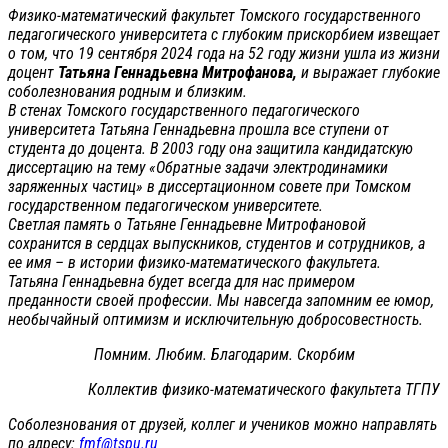
Физико-математический факультет Томского государственного
педагогического университета с глубоким прискорбием извещает
о том, что 19 сентября 2024 года на 52 году жизни ушла из жизни
доцент
Татьяна Геннадьевна Митрофанова,
и выражает глубокие
соболезнования родным и близким.
В стенах Томского государственного педагогического
университета Татьяна Геннадьевна прошла все ступени от
студента до доцента. В 2003 году она защитила кандидатскую
диссертацию на тему «Обратные задачи электродинамики
заряженных частиц» в диссертационном совете при Томском
государственном педагогическом университете.
Светлая память о Татьяне Геннадьевне Митрофановой
сохранится в сердцах выпускников, студентов и сотрудников, а
ее имя – в истории физико-математического факультета.
Татьяна Геннадьевна будет всегда для нас примером
преданности своей профессии. Мы навсегда запомним ее юмор,
необычайный оптимизм и исключительную добросовестность.
Помним. Любим. Благодарим. Скорбим
Коллектив физико-математического факультета ТГПУ
Соболезнования от друзей, коллег и учеников можно направлять
по адресу:
fmf@tspu.ru