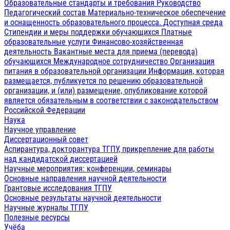
Образовательные стандарты и требования
Руководство
Педагогический состав
Материально-техническое обеспечение
и оснащенность образовательного процесса. Доступная среда
Стипендии и меры поддержки обучающихся
Платные
образовательные услуги
Финансово-хозяйственная
деятельность
Вакантные места для приема (перевода)
обучающихся
Международное сотрудничество
Организация
питания в образовательной организации
Информация, которая
размещается, публикуется по решению образовательной
организации, и (или) размещение, опубликование которой
является обязательным в соответствии с законодательством
Российской Федерации
Наука
Научное управление
Диссертационный совет
Аспирантура, докторантура ТГПУ, прикрепление для работы
над кандидатской диссертацией
Научные мероприятия: конференции, семинары
Основные направления научной деятельности
Грантовые исследования ТГПУ
Основные результаты научной деятельности
Научные журналы ТГПУ
Полезные ресурсы
Учёба