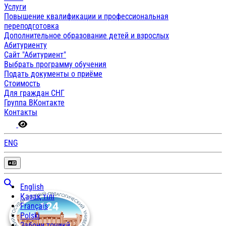
Услуги
Повышение квалификации и профессиональная
переподготовка
Дополнительное образование детей и взрослых
Абитуриенту
Сайт "Абитуриент"
Выбрать программу обучения
Подать документы о приёме
Стоимость
Для граждан СНГ
Группа ВКонтакте
Контакты
ENG
English
Қазақ тілі
Français
Polski
Забони тоҷикӣ