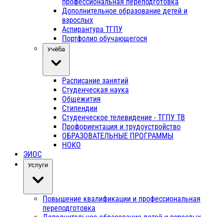
профессиональная переподготовка
Дополнительное образование детей и
взрослых
Аспирантура ТГПУ
Портфолио обучающегося
Учёба
Расписание занятий
Студенческая наука
Общежития
Стипендии
Студенческое телевидение - ТГПУ ТВ
Профориентация и трудоустройство
ОБРАЗОВАТЕЛЬНЫЕ ПРОГРАММЫ
НОКО
ЭИОС
Услуги
Повышение квалификации и профессиональная
переподготовка