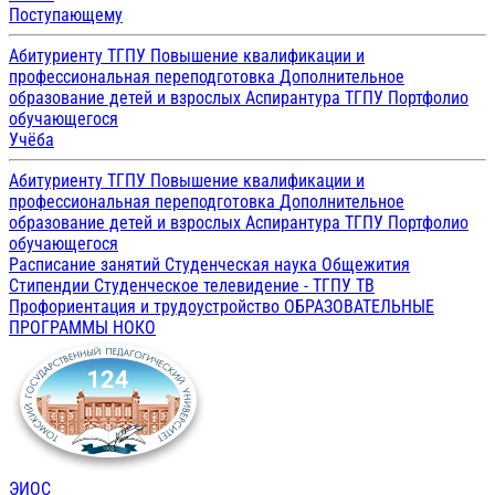
Поступающему
Абитуриенту ТГПУ
Повышение квалификации и
профессиональная переподготовка
Дополнительное
образование детей и взрослых
Аспирантура ТГПУ
Портфолио
обучающегося
Учёба
Абитуриенту ТГПУ
Повышение квалификации и
профессиональная переподготовка
Дополнительное
образование детей и взрослых
Аспирантура ТГПУ
Портфолио
обучающегося
Расписание занятий
Студенческая наука
Общежития
Стипендии
Студенческое телевидение - ТГПУ ТВ
Профориентация и трудоустройство
ОБРАЗОВАТЕЛЬНЫЕ
ПРОГРАММЫ
НОКО
ЭИОС