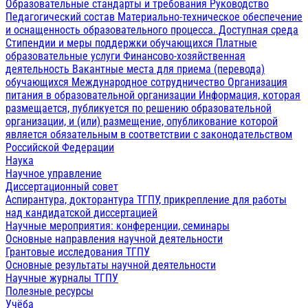
Образовательные стандарты и требования
Руководство
Педагогический состав
Материально-техническое обеспечение
и оснащенность образовательного процесса. Доступная среда
Стипендии и меры поддержки обучающихся
Платные
образовательные услуги
Финансово-хозяйственная
деятельность
Вакантные места для приема (перевода)
обучающихся
Международное сотрудничество
Организация
питания в образовательной организации
Информация, которая
размещается, публикуется по решению образовательной
организации, и (или) размещение, опубликование которой
является обязательным в соответствии с законодательством
Российской Федерации
Наука
Научное управление
Диссертационный совет
Аспирантура, докторантура ТГПУ, прикрепление для работы
над кандидатской диссертацией
Научные мероприятия: конференции, семинары
Основные направления научной деятельности
Грантовые исследования ТГПУ
Основные результаты научной деятельности
Научные журналы ТГПУ
Полезные ресурсы
Учёба