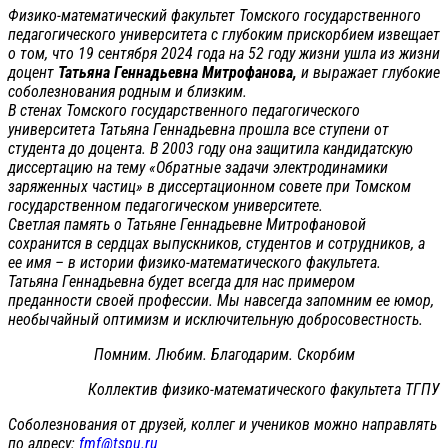
Физико-математический факультет Томского государственного
педагогического университета с глубоким прискорбием извещает
о том, что 19 сентября 2024 года на 52 году жизни ушла из жизни
доцент
Татьяна Геннадьевна Митрофанова,
и выражает глубокие
соболезнования родным и близким.
В стенах Томского государственного педагогического
университета Татьяна Геннадьевна прошла все ступени от
студента до доцента. В 2003 году она защитила кандидатскую
диссертацию на тему «Обратные задачи электродинамики
заряженных частиц» в диссертационном совете при Томском
государственном педагогическом университете.
Светлая память о Татьяне Геннадьевне Митрофановой
сохранится в сердцах выпускников, студентов и сотрудников, а
ее имя – в истории физико-математического факультета.
Татьяна Геннадьевна будет всегда для нас примером
преданности своей профессии. Мы навсегда запомним ее юмор,
необычайный оптимизм и исключительную добросовестность.
Помним. Любим. Благодарим. Скорбим
Коллектив физико-математического факультета ТГПУ
Соболезнования от друзей, коллег и учеников можно направлять
по адресу:
fmf@tspu.ru