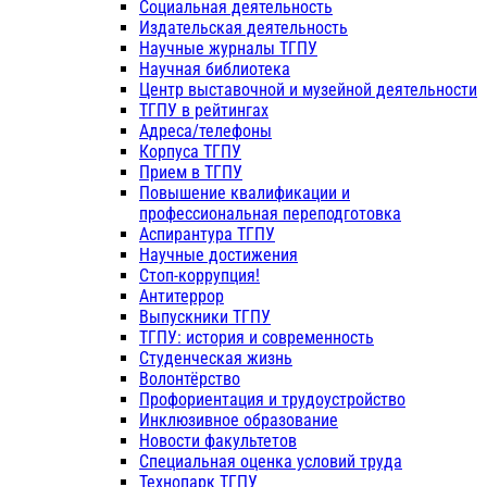
Социальная деятельность
Издательская деятельность
Научные журналы ТГПУ
Научная библиотека
Центр выставочной и музейной деятельности
ТГПУ в рейтингах
Адреса/телефоны
Корпуса ТГПУ
Прием в ТГПУ
Повышение квалификации и
профессиональная переподготовка
Аспирантура ТГПУ
Научные достижения
Стоп-коррупция!
Антитеррор
Выпускники ТГПУ
ТГПУ: история и современность
Студенческая жизнь
Волонтёрство
Профориентация и трудоустройство
Инклюзивное образование
Новости факультетов
Специальная оценка условий труда
Технопарк ТГПУ