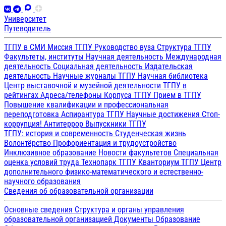
Университет
Путеводитель
ТГПУ в СМИ
Миссия ТГПУ
Руководство вуза
Структура ТГПУ
Факультеты, институты
Научная деятельность
Международная
деятельность
Социальная деятельность
Издательская
деятельность
Научные журналы ТГПУ
Научная библиотека
Центр выставочной и музейной деятельности
ТГПУ в
рейтингах
Адреса/телефоны
Корпуса ТГПУ
Прием в ТГПУ
Повышение квалификации и профессиональная
переподготовка
Аспирантура ТГПУ
Научные достижения
Стоп-
коррупция!
Антитеррор
Выпускники ТГПУ
ТГПУ: история и современность
Студенческая жизнь
Волонтёрство
Профориентация и трудоустройство
Инклюзивное образование
Новости факультетов
Специальная
оценка условий труда
Технопарк ТГПУ
Кванториум ТГПУ
Центр
дополнительного физико-математического и естественно-
научного образования
Сведения об образовательной организации
Основные сведения
Структура и органы управления
образовательной организацией
Документы
Образование