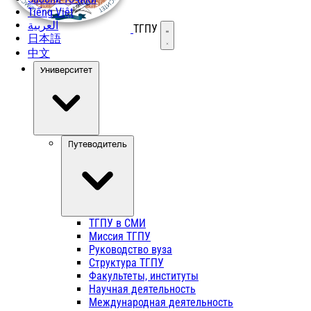
Tiếng Việt
العربية
ТГПУ
Открыть меню
日本語
中文
Университет
Путеводитель
ТГПУ в СМИ
Миссия ТГПУ
Руководство вуза
Структура ТГПУ
Факультеты, институты
Научная деятельность
Международная деятельность