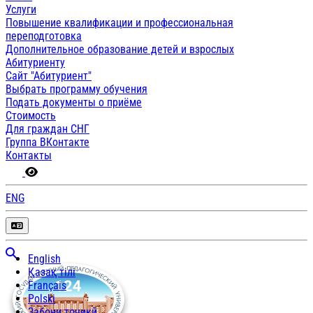
Услуги
Повышение квалификации и профессиональная
переподготовка
Дополнительное образование детей и взрослых
Абитуриенту
Сайт "Абитуриент"
Выбрать программу обучения
Подать документы о приёме
Стоимость
Для граждан СНГ
Группа ВКонтакте
Контакты
ENG
English
Қазақ тілі
Français
Polski
Забони тоҷикӣ