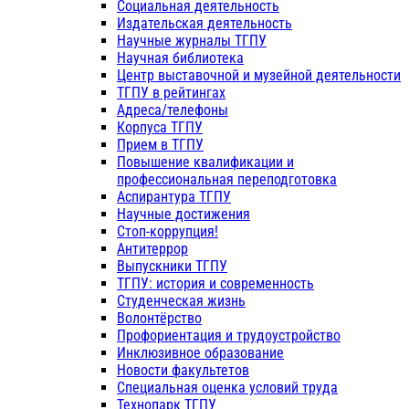
Социальная деятельность
Издательская деятельность
Научные журналы ТГПУ
Научная библиотека
Центр выставочной и музейной деятельности
ТГПУ в рейтингах
Адреса/телефоны
Корпуса ТГПУ
Прием в ТГПУ
Повышение квалификации и
профессиональная переподготовка
Аспирантура ТГПУ
Научные достижения
Стоп-коррупция!
Антитеррор
Выпускники ТГПУ
ТГПУ: история и современность
Студенческая жизнь
Волонтёрство
Профориентация и трудоустройство
Инклюзивное образование
Новости факультетов
Специальная оценка условий труда
Технопарк ТГПУ