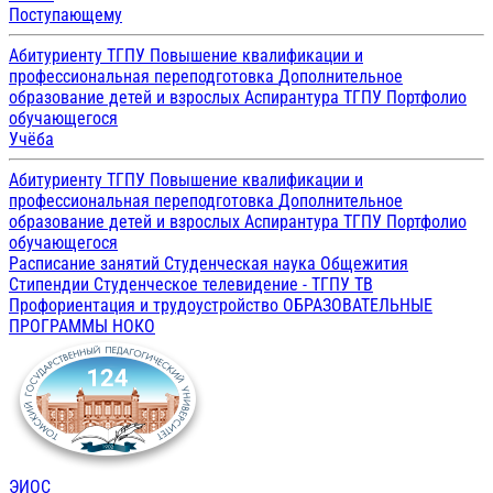
Поступающему
Абитуриенту ТГПУ
Повышение квалификации и
профессиональная переподготовка
Дополнительное
образование детей и взрослых
Аспирантура ТГПУ
Портфолио
обучающегося
Учёба
Абитуриенту ТГПУ
Повышение квалификации и
профессиональная переподготовка
Дополнительное
образование детей и взрослых
Аспирантура ТГПУ
Портфолио
обучающегося
Расписание занятий
Студенческая наука
Общежития
Стипендии
Студенческое телевидение - ТГПУ ТВ
Профориентация и трудоустройство
ОБРАЗОВАТЕЛЬНЫЕ
ПРОГРАММЫ
НОКО
ЭИОС