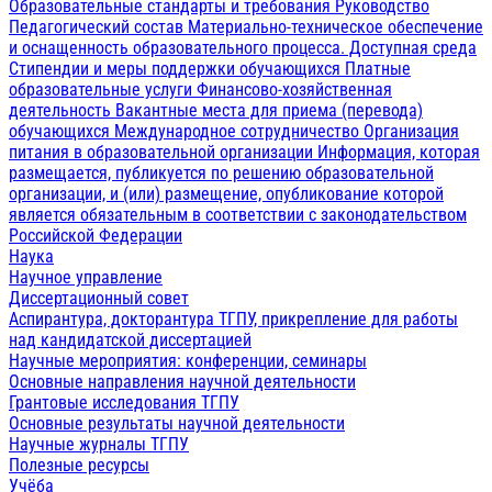
Образовательные стандарты и требования
Руководство
Педагогический состав
Материально-техническое обеспечение
и оснащенность образовательного процесса. Доступная среда
Стипендии и меры поддержки обучающихся
Платные
образовательные услуги
Финансово-хозяйственная
деятельность
Вакантные места для приема (перевода)
обучающихся
Международное сотрудничество
Организация
питания в образовательной организации
Информация, которая
размещается, публикуется по решению образовательной
организации, и (или) размещение, опубликование которой
является обязательным в соответствии с законодательством
Российской Федерации
Наука
Научное управление
Диссертационный совет
Аспирантура, докторантура ТГПУ, прикрепление для работы
над кандидатской диссертацией
Научные мероприятия: конференции, семинары
Основные направления научной деятельности
Грантовые исследования ТГПУ
Основные результаты научной деятельности
Научные журналы ТГПУ
Полезные ресурсы
Учёба