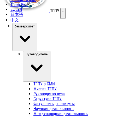
Tiếng Việt
العربية
ТГПУ
Открыть меню
日本語
中文
Университет
Путеводитель
ТГПУ в СМИ
Миссия ТГПУ
Руководство вуза
Структура ТГПУ
Факультеты, институты
Научная деятельность
Международная деятельность