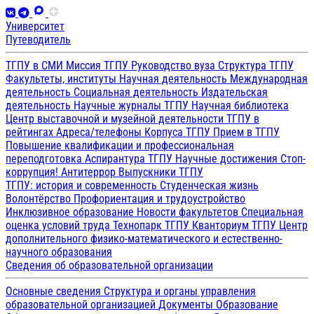
Университет
Путеводитель
ТГПУ в СМИ
Миссия ТГПУ
Руководство вуза
Структура ТГПУ
Факультеты, институты
Научная деятельность
Международная
деятельность
Социальная деятельность
Издательская
деятельность
Научные журналы ТГПУ
Научная библиотека
Центр выставочной и музейной деятельности
ТГПУ в
рейтингах
Адреса/телефоны
Корпуса ТГПУ
Прием в ТГПУ
Повышение квалификации и профессиональная
переподготовка
Аспирантура ТГПУ
Научные достижения
Стоп-
коррупция!
Антитеррор
Выпускники ТГПУ
ТГПУ: история и современность
Студенческая жизнь
Волонтёрство
Профориентация и трудоустройство
Инклюзивное образование
Новости факультетов
Специальная
оценка условий труда
Технопарк ТГПУ
Кванториум ТГПУ
Центр
дополнительного физико-математического и естественно-
научного образования
Сведения об образовательной организации
Основные сведения
Структура и органы управления
образовательной организацией
Документы
Образование