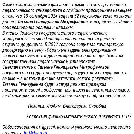
Физико-математический факультет Томского государственного
педагогического университета с глубоким прискорбием извещает
о том, что 19 сентября 2024 года на 52 году жизни ушла из жизни
доцент
Татьяна Геннадьевна Митрофанова,
и выражает глубокие
соболезнования родным и близким.
В стенах Томского государственного педагогического
университета Татьяна Геннадьевна прошла все ступени от
студента до доцента. В 2003 году она защитила кандидатскую
диссертацию на тему «Обратные задачи электродинамики
заряженных частиц» в диссертационном совете при Томском
государственном педагогическом университете.
Светлая память о Татьяне Геннадьевне Митрофановой
сохранится в сердцах выпускников, студентов и сотрудников, а
ее имя – в истории физико-математического факультета.
Татьяна Геннадьевна будет всегда для нас примером
преданности своей профессии. Мы навсегда запомним ее юмор,
необычайный оптимизм и исключительную добросовестность.
Помним. Любим. Благодарим. Скорбим
Коллектив физико-математического факультета ТГПУ
Соболезнования от друзей, коллег и учеников можно направлять
по адресу:
fmf@tspu.ru