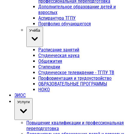
профессиональная переподготовка
Дополнительное образование детей и
взрослых
Аспирантура ТГПУ
Портфолио обучающегося
Учёба
Расписание занятий
Студенческая наука
Общежития
Стипендии
Студенческое телевидение - ТГПУ ТВ
Профориентация и трудоустройство
ОБРАЗОВАТЕЛЬНЫЕ ПРОГРАММЫ
НОКО
ЭИОС
Услуги
Повышение квалификации и профессиональная
переподготовка