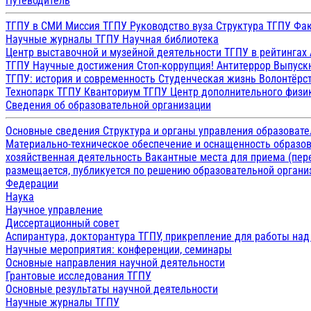
Путеводитель
ТГПУ в СМИ
Миссия ТГПУ
Руководство вуза
Структура ТГПУ
Фак
Научные журналы ТГПУ
Научная библиотека
Центр выставочной и музейной деятельности
ТГПУ в рейтингах
ТГПУ
Научные достижения
Стоп-коррупция!
Антитеррор
Выпуск
ТГПУ: история и современность
Студенческая жизнь
Волонтёрс
Технопарк ТГПУ
Кванториум ТГПУ
Центр дополнительного физик
Сведения об образовательной организации
Основные сведения
Структура и органы управления образоват
Материально-техническое обеспечение и оснащенность образов
хозяйственная деятельность
Вакантные места для приема (пе
размещается, публикуется по решению образовательной организ
Федерации
Наука
Научное управление
Диссертационный совет
Аспирантура, докторантура ТГПУ, прикрепление для работы на
Научные мероприятия: конференции, семинары
Основные направления научной деятельности
Грантовые исследования ТГПУ
Основные результаты научной деятельности
Научные журналы ТГПУ