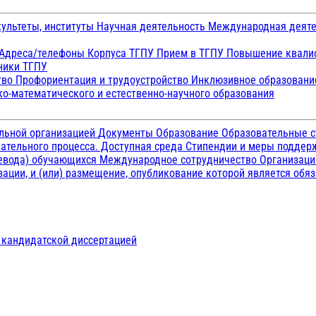
ультеты, институты
Научная деятельность
Международная деят
Адреса/телефоны
Корпуса ТГПУ
Прием в ТГПУ
Повышение квалиф
ники ТГПУ
тво
Профориентация и трудоустройство
Инклюзивное образован
о-математического и естественно-научного образования
ельной организацией
Документы
Образование
Образовательные с
ательного процесса. Доступная среда
Стипендии и меры подде
ревода) обучающихся
Международное сотрудничество
Организаци
ации, и (или) размещение, опубликование которой является обя
д кандидатской диссертацией