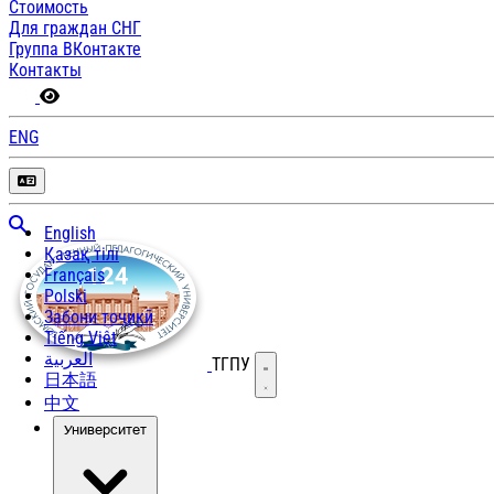
Стоимость
Для граждан СНГ
Группа ВКонтакте
Контакты
ENG
English
Қазақ тілі
Français
Polski
Забони тоҷикӣ
Tiếng Việt
العربية
ТГПУ
Открыть меню
日本語
中文
Университет