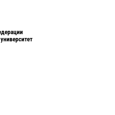
едерации
 университет