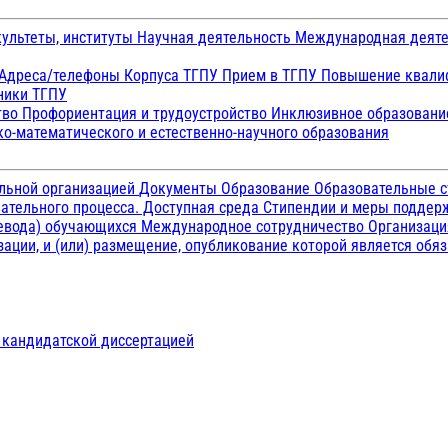
ультеты, институты
Научная деятельность
Международная деят
Адреса/телефоны
Корпуса ТГПУ
Прием в ТГПУ
Повышение квалиф
ники ТГПУ
тво
Профориентация и трудоустройство
Инклюзивное образован
о-математического и естественно-научного образования
ельной организацией
Документы
Образование
Образовательные с
ательного процесса. Доступная среда
Стипендии и меры подде
ревода) обучающихся
Международное сотрудничество
Организаци
ации, и (или) размещение, опубликование которой является обя
д кандидатской диссертацией