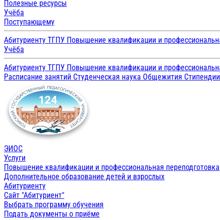
Полезные ресурсы
Учёба
Поступающему
Абитуриенту ТГПУ
Повышение квалификации и профессиональн
Учёба
Абитуриенту ТГПУ
Повышение квалификации и профессиональн
Расписание занятий
Студенческая наука
Общежития
Стипенди
ЭИОС
Услуги
Повышение квалификации и профессиональная переподготовка
Дополнительное образование детей и взрослых
Абитуриенту
Сайт "Абитуриент"
Выбрать программу обучения
Подать документы о приёме