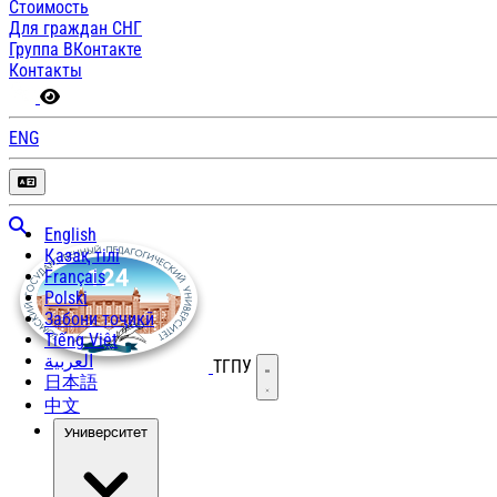
Стоимость
Для граждан СНГ
Группа ВКонтакте
Контакты
ENG
English
Қазақ тілі
Français
Polski
Забони тоҷикӣ
Tiếng Việt
العربية
ТГПУ
Открыть меню
日本語
中文
Университет