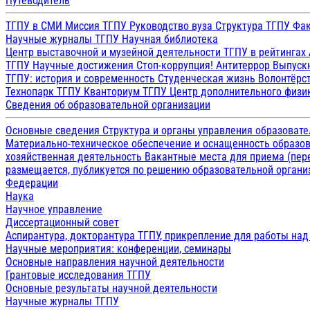
Путеводитель
ТГПУ в СМИ
Миссия ТГПУ
Руководство вуза
Структура ТГПУ
Фак
Научные журналы ТГПУ
Научная библиотека
Центр выставочной и музейной деятельности
ТГПУ в рейтингах
ТГПУ
Научные достижения
Стоп-коррупция!
Антитеррор
Выпуск
ТГПУ: история и современность
Студенческая жизнь
Волонтёрс
Технопарк ТГПУ
Кванториум ТГПУ
Центр дополнительного физик
Сведения об образовательной организации
Основные сведения
Структура и органы управления образоват
Материально-техническое обеспечение и оснащенность образов
хозяйственная деятельность
Вакантные места для приема (пе
размещается, публикуется по решению образовательной организ
Федерации
Наука
Научное управление
Диссертационный совет
Аспирантура, докторантура ТГПУ, прикрепление для работы на
Научные мероприятия: конференции, семинары
Основные направления научной деятельности
Грантовые исследования ТГПУ
Основные результаты научной деятельности
Научные журналы ТГПУ