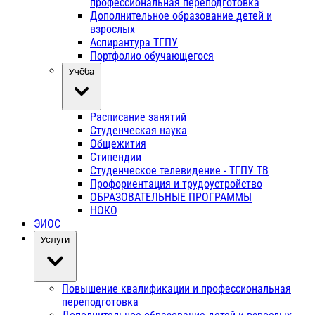
профессиональная переподготовка
Дополнительное образование детей и
взрослых
Аспирантура ТГПУ
Портфолио обучающегося
Учёба
Расписание занятий
Студенческая наука
Общежития
Стипендии
Студенческое телевидение - ТГПУ ТВ
Профориентация и трудоустройство
ОБРАЗОВАТЕЛЬНЫЕ ПРОГРАММЫ
НОКО
ЭИОС
Услуги
Повышение квалификации и профессиональная
переподготовка