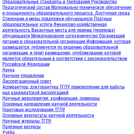
Образовательные стандарты и требования
Руководство
Педагогический состав
Материально-техническое обеспечение
и оснащенность образовательного процесса. Доступная среда
Стипендии и меры поддержки обучающихся
Платные
образовательные услуги
Финансово-хозяйственная
деятельность
Вакантные места для приема (перевода)
обучающихся
Международное сотрудничество
Организация
питания в образовательной организации
Информация, которая
размещается, публикуется по решению образовательной
организации, и (или) размещение, опубликование которой
является обязательным в соответствии с законодательством
Российской Федерации
Наука
Научное управление
Диссертационный совет
Аспирантура, докторантура ТГПУ, прикрепление для работы
над кандидатской диссертацией
Научные мероприятия: конференции, семинары
Основные направления научной деятельности
Грантовые исследования ТГПУ
Основные результаты научной деятельности
Научные журналы ТГПУ
Полезные ресурсы
Учёба