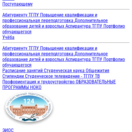
Поступающему
Абитуриенту ТГПУ
Повышение квалификации и
профессиональная переподготовка
Дополнительное
образование детей и взрослых
Аспирантура ТГПУ
Портфолио
обучающегося
Учёба
Абитуриенту ТГПУ
Повышение квалификации и
профессиональная переподготовка
Дополнительное
образование детей и взрослых
Аспирантура ТГПУ
Портфолио
обучающегося
Расписание занятий
Студенческая наука
Общежития
Стипендии
Студенческое телевидение - ТГПУ ТВ
Профориентация и трудоустройство
ОБРАЗОВАТЕЛЬНЫЕ
ПРОГРАММЫ
НОКО
ЭИОС