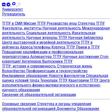
Университет
Путеводитель
ТГПУ в СМИ
Миссия ТГПУ
Руководство вуза
Структура ТГПУ
Факультеты, институты
Научная деятельность
Международная
деятельность
Социальная деятельность
Издательская
деятельность
Научные журналы ТГПУ
Научная библиотека
Центр выставочной и музейной деятельности
ТГПУ в
рейтингах
Адреса/телефоны
Корпуса ТГПУ
Прием в ТГПУ
Повышение квалификации и профессиональная
переподготовка
Аспирантура ТГПУ
Научные достижения
Стоп-
коррупция!
Антитеррор
Выпускники ТГПУ
ТГПУ: история и современность
Студенческая жизнь
Волонтёрство
Профориентация и трудоустройство
Инклюзивное образование
Новости факультетов
Специальная
оценка условий труда
Технопарк ТГПУ
Кванториум ТГПУ
Центр
дополнительного физико-математического и естественно-
научного образования
Сведения об образовательной организации
Основные сведения
Структура и органы управления
образовательной организацией
Документы
Образование