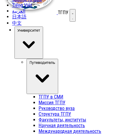
Tiếng Việt
العربية
ТГПУ
Открыть меню
日本語
中文
Университет
Путеводитель
ТГПУ в СМИ
Миссия ТГПУ
Руководство вуза
Структура ТГПУ
Факультеты, институты
Научная деятельность
Международная деятельность