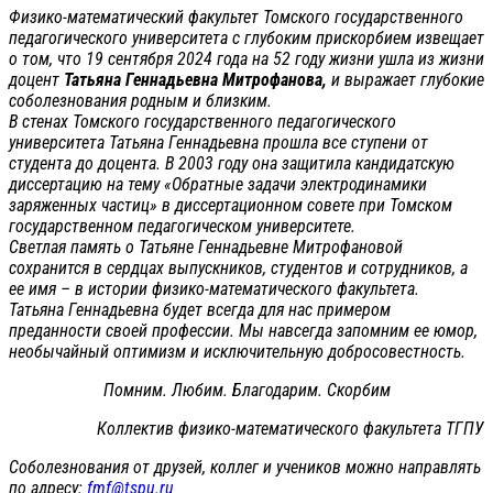
Физико-математический факультет Томского государственного
педагогического университета с глубоким прискорбием извещает
о том, что 19 сентября 2024 года на 52 году жизни ушла из жизни
доцент
Татьяна Геннадьевна Митрофанова,
и выражает глубокие
соболезнования родным и близким.
В стенах Томского государственного педагогического
университета Татьяна Геннадьевна прошла все ступени от
студента до доцента. В 2003 году она защитила кандидатскую
диссертацию на тему «Обратные задачи электродинамики
заряженных частиц» в диссертационном совете при Томском
государственном педагогическом университете.
Светлая память о Татьяне Геннадьевне Митрофановой
сохранится в сердцах выпускников, студентов и сотрудников, а
ее имя – в истории физико-математического факультета.
Татьяна Геннадьевна будет всегда для нас примером
преданности своей профессии. Мы навсегда запомним ее юмор,
необычайный оптимизм и исключительную добросовестность.
Помним. Любим. Благодарим. Скорбим
Коллектив физико-математического факультета ТГПУ
Соболезнования от друзей, коллег и учеников можно направлять
по адресу:
fmf@tspu.ru