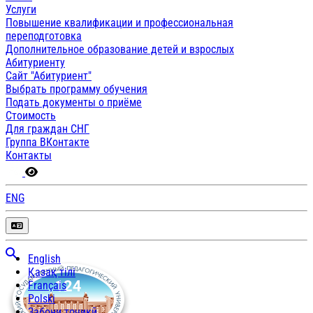
Услуги
Повышение квалификации и профессиональная
переподготовка
Дополнительное образование детей и взрослых
Абитуриенту
Сайт "Абитуриент"
Выбрать программу обучения
Подать документы о приёме
Стоимость
Для граждан СНГ
Группа ВКонтакте
Контакты
ENG
English
Қазақ тілі
Français
Polski
Забони тоҷикӣ