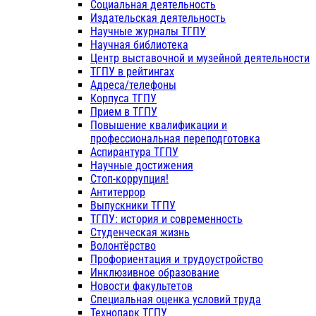
Социальная деятельность
Издательская деятельность
Научные журналы ТГПУ
Научная библиотека
Центр выставочной и музейной деятельности
ТГПУ в рейтингах
Адреса/телефоны
Корпуса ТГПУ
Прием в ТГПУ
Повышение квалификации и
профессиональная переподготовка
Аспирантура ТГПУ
Научные достижения
Стоп-коррупция!
Антитеррор
Выпускники ТГПУ
ТГПУ: история и современность
Студенческая жизнь
Волонтёрство
Профориентация и трудоустройство
Инклюзивное образование
Новости факультетов
Специальная оценка условий труда
Технопарк ТГПУ