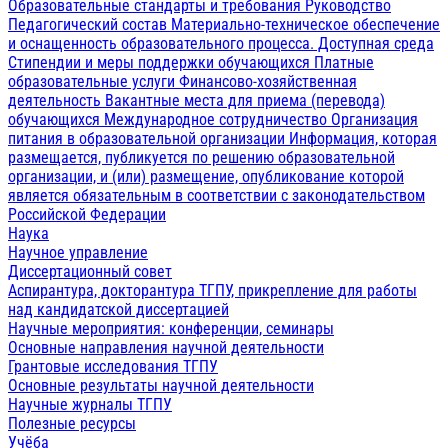
Образовательные стандарты и требования
Руководство
Педагогический состав
Материально-техническое обеспечение
и оснащенность образовательного процесса. Доступная среда
Стипендии и меры поддержки обучающихся
Платные
образовательные услуги
Финансово-хозяйственная
деятельность
Вакантные места для приема (перевода)
обучающихся
Международное сотрудничество
Организация
питания в образовательной организации
Информация, которая
размещается, публикуется по решению образовательной
организации, и (или) размещение, опубликование которой
является обязательным в соответствии с законодательством
Российской Федерации
Наука
Научное управление
Диссертационный совет
Аспирантура, докторантура ТГПУ, прикрепление для работы
над кандидатской диссертацией
Научные мероприятия: конференции, семинары
Основные направления научной деятельности
Грантовые исследования ТГПУ
Основные результаты научной деятельности
Научные журналы ТГПУ
Полезные ресурсы
Учёба