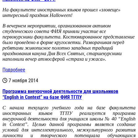
На факультете иностранных языков прошел «зловеще»
интересный праздник Halloween!
В вечернем мероприятии, организованном активом
студенческого совета ФИЯ приняли участие все
первокурсники факультета. Костюмированное представление
было проведено в форме кругосветки. Разворачивая перед
ребятами живописное полотно западных традиций
празднования кануна Дня Всех Святых, старшекурсники
наполнили вечер атмосферой «страха и ужаса».
Подробнее
7 ноября 2014
Программа внеурочной деятельности для школьников
“English in Context” на базе ФИЯ ТГПУ
С начала текущего учебного года на базе факультета
иностранных языков ТГПУ реализуется программа
внеурочной деятельности для учащихся школы № 40 “English
in Context”. Целью данной программы является создание
условий для интеллектуального, межкультурного развития
личности и творческого потенциала обучающихся