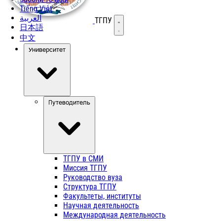
Tiếng Việt
العربية
ТГПУ
Открыть меню
日本語
中文
Университет
Путеводитель
ТГПУ в СМИ
Миссия ТГПУ
Руководство вуза
Структура ТГПУ
Факультеты, институты
Научная деятельность
Международная деятельность