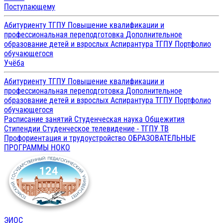
Поступающему
Абитуриенту ТГПУ
Повышение квалификации и
профессиональная переподготовка
Дополнительное
образование детей и взрослых
Аспирантура ТГПУ
Портфолио
обучающегося
Учёба
Абитуриенту ТГПУ
Повышение квалификации и
профессиональная переподготовка
Дополнительное
образование детей и взрослых
Аспирантура ТГПУ
Портфолио
обучающегося
Расписание занятий
Студенческая наука
Общежития
Стипендии
Студенческое телевидение - ТГПУ ТВ
Профориентация и трудоустройство
ОБРАЗОВАТЕЛЬНЫЕ
ПРОГРАММЫ
НОКО
ЭИОС