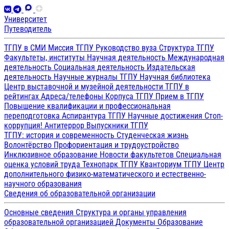
Университет
Путеводитель
ТГПУ в СМИ
Миссия ТГПУ
Руководство вуза
Структура ТГПУ
Факультеты, институты
Научная деятельность
Международная
деятельность
Социальная деятельность
Издательская
деятельность
Научные журналы ТГПУ
Научная библиотека
Центр выставочной и музейной деятельности
ТГПУ в
рейтингах
Адреса/телефоны
Корпуса ТГПУ
Прием в ТГПУ
Повышение квалификации и профессиональная
переподготовка
Аспирантура ТГПУ
Научные достижения
Стоп-
коррупция!
Антитеррор
Выпускники ТГПУ
ТГПУ: история и современность
Студенческая жизнь
Волонтёрство
Профориентация и трудоустройство
Инклюзивное образование
Новости факультетов
Специальная
оценка условий труда
Технопарк ТГПУ
Кванториум ТГПУ
Центр
дополнительного физико-математического и естественно-
научного образования
Сведения об образовательной организации
Основные сведения
Структура и органы управления
образовательной организацией
Документы
Образование