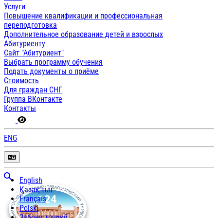
Услуги
Повышение квалификации и профессиональная
переподготовка
Дополнительное образование детей и взрослых
Абитуриенту
Сайт "Абитуриент"
Выбрать программу обучения
Подать документы о приёме
Стоимость
Для граждан СНГ
Группа ВКонтакте
Контакты
ENG
English
Қазақ тілі
Français
Polski
Забони тоҷикӣ