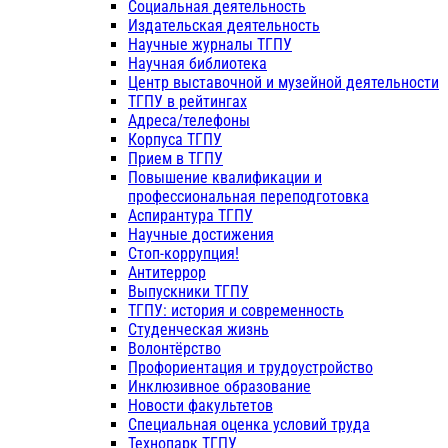
Социальная деятельность
Издательская деятельность
Научные журналы ТГПУ
Научная библиотека
Центр выставочной и музейной деятельности
ТГПУ в рейтингах
Адреса/телефоны
Корпуса ТГПУ
Прием в ТГПУ
Повышение квалификации и
профессиональная переподготовка
Аспирантура ТГПУ
Научные достижения
Стоп-коррупция!
Антитеррор
Выпускники ТГПУ
ТГПУ: история и современность
Студенческая жизнь
Волонтёрство
Профориентация и трудоустройство
Инклюзивное образование
Новости факультетов
Специальная оценка условий труда
Технопарк ТГПУ