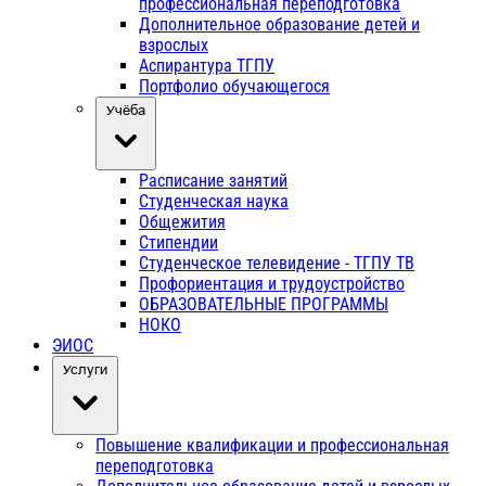
профессиональная переподготовка
Дополнительное образование детей и
взрослых
Аспирантура ТГПУ
Портфолио обучающегося
Учёба
Расписание занятий
Студенческая наука
Общежития
Стипендии
Студенческое телевидение - ТГПУ ТВ
Профориентация и трудоустройство
ОБРАЗОВАТЕЛЬНЫЕ ПРОГРАММЫ
НОКО
ЭИОС
Услуги
Повышение квалификации и профессиональная
переподготовка